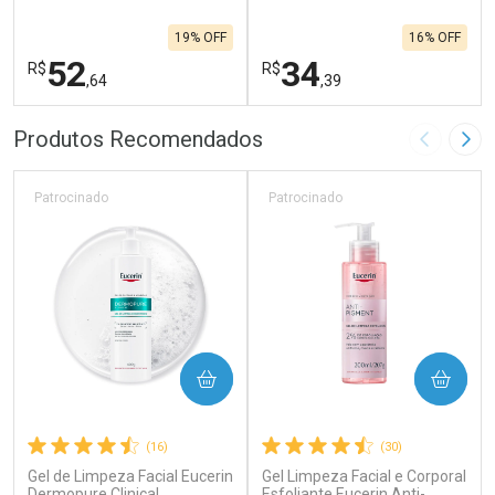
19% OFF
16% OFF
52
34
R$
R$
,64
,39
FECHAR
F
FECHAR
F
Produtos Recomendados
Imagem A
Pró
Laboratório
Laboratório
Por Menos
Por Menos
Patrocinado
Patrocinado
COMPRAR
COMPRAR
(16)
(30)
Gel de Limpeza Facial Eucerin
Gel Limpeza Facial e Corporal
Ativar Desconto
Ativar Desconto
Dermopure Clinical
Esfoliante Eucerin Anti-