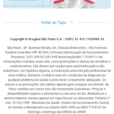
Voltar ao Topo
Copyright
Copyright © Drogaria São Paulo S.A. | CNPJ: 61.412.110/0565-33
São Paulo - SP: Avenida Renata, 60, Chácara Belenzinho - Vila Formosa
Gislaine Lima Meo CRF 40.354 | 24 horas| Autorização de funcionamento:
Processo: 2531.559767/2014-90 Autorização/MS: 7.31847.3 | As
informações contidas neste site, como promoções e ofertas de remédios e
medicamentos, não devem ser usadas para automedicação e não
substituem, em hipótese alguma, a medicação prescrita pelo profissional da
área médica. Somente o médico está em condições de diagnosticar
qualquer problema de saúde e prescrever o tratamento adequado. Os
preços e as promoções são válidos apenas para compras via internet. As
fotos contidas em nosso site são meramente ilustrativas. *Preços e
disponibilidade sujeitos a alterações no decorrer do dia. Antibióticos e
antimicrobianos vendas apenas em lojas físicas ou televendas. Portaria nº
344 - 01/02/1999 - Ministério da Saúde. Horário de funcionamento Central
de Vendas e Atendimento ao Cliente 4003 3393 ou 0800 779 8767 de
domingo a domingo das 08h00 às 20h00.