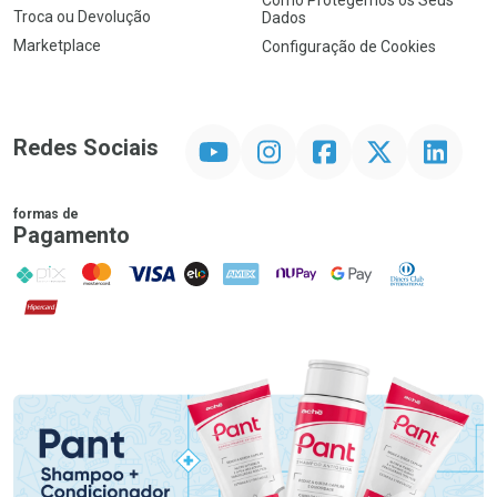
Como Protegemos os Seus
Troca ou Devolução
Dados
Marketplace
Configuração de Cookies
YouTube
Instagram
Facebook
Twitter
Linkedin
Redes Sociais
formas de
Pagamento
PIX
MasterCard
VISA
ELO
AMEX
NuPay
Google Pay
Diners Club
Hipercard
Promoção em Destaque