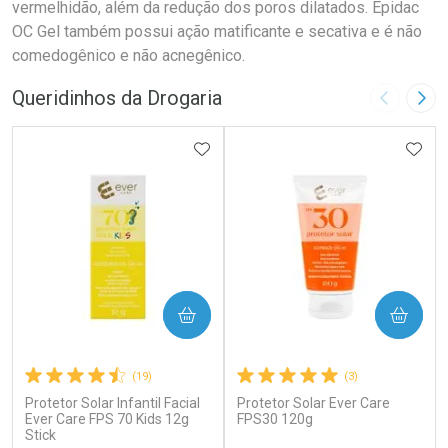
vermelhidão, além da redução dos poros dilatados. Epidac
OC Gel também possui ação matificante e secativa e é não
comedogênico e não acnegênico.
Queridinhos da Drogaria
Imagem A
Pró
ADICIONAR AOS FAVORITOS
ADIC
COMPRAR
COMPRAR
(19)
(3)
Protetor Solar Infantil Facial
Protetor Solar Ever Care
Ever Care FPS 70 Kids 12g
FPS30 120g
Stick