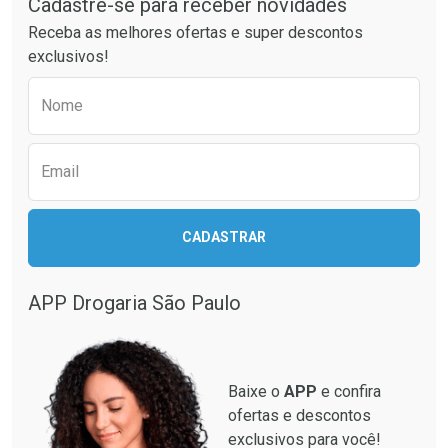
Cadastre-se para receber novidades
Ativar Desconto
Ativar Desconto
Receba as melhores ofertas e super descontos
Comprar sem Desconto
Comprar sem Desconto
exclusivos!
Por R$ 64,90/cada
Por R$ 99,90/cada
Comprar sem Desconto
Comprar sem Desconto
Preencha o formulário abaixo para receber 
Por R$ 64,90/cada
Por R$ 99,90/cada
Nome
Email
CADASTRAR
APP Drogaria São Paulo
Baixe o
APP
e confira
ofertas e descontos
exclusivos para você!