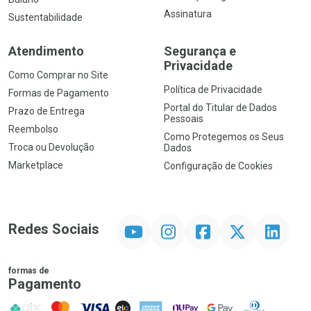
Assinatura
Sustentabilidade
Atendimento
Segurança e
Privacidade
Como Comprar no Site
Política de Privacidade
Formas de Pagamento
Portal do Titular de Dados
Prazo de Entrega
Pessoais
Reembolso
Como Protegemos os Seus
Troca ou Devolução
Dados
Marketplace
Configuração de Cookies
YouTube
Instagram
Facebook
Twitter
Linkedin
Redes Sociais
formas de
Pagamento
PIX
MasterCard
VISA
ELO
AMEX
NuPay
Google Pay
Diners Club