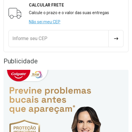
CALCULAR FRETE
Formulário para Calcular o Frete
Calcule o prazo e o valor das suas entregas
Não sei meu CEP
Informe seu CEP
CALCULA
Publicidade