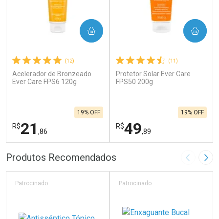
COMPRAR
COMPRAR
(12)
(11)
Acelerador de Bronzeado
Protetor Solar Ever Care
Ever Care FPS6 120g
FPS50 200g
19% OFF
19% OFF
21
49
R$
R$
,86
,89
FECHAR
F
FECHAR
F
Produtos Recomendados
Imagem A
Pró
Laboratório
Laboratório
Por Menos
Por Menos
Patrocinado
Patrocinado