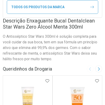
TODOS OS PRODUTOS DA MARCA
Descrição Enxaguante Bucal Dentalclean
Star Wars Zero Álcool Menta 300ml
O Antisséptico Star Wars 300ml é solução completa para
você cuidar da sua boca, tem em sua fórmula um princípio
ativo que elimina até 99,9% dos germes. Com o sabor
refrescante de menta, o antisséptico Star Wars deixa seu
hálito fresco por muito tempo.
Queridinhos da Drogaria
Imagem A
Pró
ADICIONAR AOS FAVORITOS
ADIC