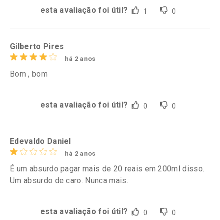
esta avaliação foi útil?
1
0
Gilberto Pires
há 2 anos
Bom , bom
esta avaliação foi útil?
0
0
Edevaldo Daniel
há 2 anos
É um absurdo pagar mais de 20 reais em 200ml disso.
Um absurdo de caro. Nunca mais.
esta avaliação foi útil?
0
0