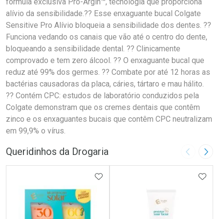
fórmula exclusiva Pro-Argin™, tecnologia que proporciona
alívio da sensibilidade.?? Esse enxaguante bucal Colgate
Sensitive Pro Alívio bloqueia a sensibilidade dos dentes. ??
Funciona vedando os canais que vão até o centro do dente,
bloqueando a sensibilidade dental. ?? Clinicamente
comprovado e tem zero álcool. ?? O enxaguante bucal que
reduz até 99% dos germes. ?? Combate por até 12 horas as
bactérias causadoras da placa, cáries, tártaro e mau hálito.
?? Contém CPC: estudos de laboratório conduzidos pela
Colgate demonstram que os cremes dentais que contêm
zinco e os enxaguantes bucais que contêm CPC neutralizam
em 99,9% o vírus.
Queridinhos da Drogaria
Imagem A
Pró
ADICIONAR AOS FAVORITOS
ADIC