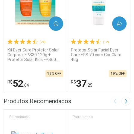
COMPRAR
COMPRAR
(24)
(12)
Kit Ever Care Protetor Solar
Protetor Solar Facial Ever
Corporal FPS30 120g +
Care FPS 70 com Cor Claro
Protetor Solar Kids FPS60
40g
120g
19% OFF
19% OFF
52
37
R$
R$
,64
,25
FECHAR
F
FECHAR
F
Produtos Recomendados
Imagem A
Pró
Laboratório
Laboratório
Por Menos
Por Menos
Patrocinado
Patrocinado