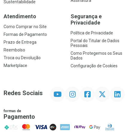
Assinatura
Sustentabilidade
Atendimento
Segurança e
Privacidade
Como Comprar no Site
Política de Privacidade
Formas de Pagamento
Portal do Titular de Dados
Prazo de Entrega
Pessoais
Reembolso
Como Protegemos os Seus
Troca ou Devolução
Dados
Marketplace
Configuração de Cookies
YouTube
Instagram
Facebook
Twitter
Linkedin
Redes Sociais
formas de
Pagamento
PIX
MasterCard
VISA
ELO
AMEX
NuPay
Google Pay
Diners Club