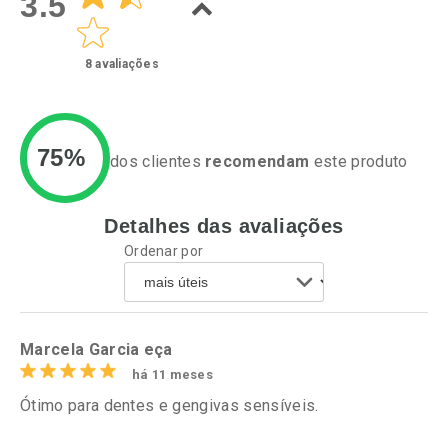
3.5
8
avaliações
75%
dos clientes
recomendam
este produto
Detalhes das avaliações
Ativar Desconto
Ativar Desconto
Ordenar por
Comprar sem Desconto
Comprar sem Desconto
Por R$ 21,11/cada
Por R$ 41,15/cada
Comprar sem Desconto
Comprar sem Desconto
Por R$ 21,11/cada
Por R$ 41,15/cada
Marcela Garcia eça
há 11 meses
Ótimo para dentes e gengivas sensíveis.