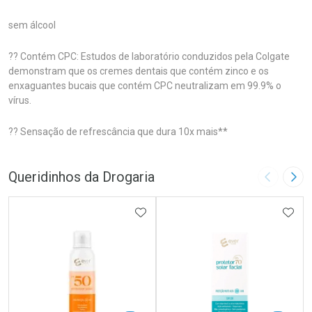
sem álcool
?? Contém CPC: Estudos de laboratório conduzidos pela Colgate
demonstram que os cremes dentais que contém zinco e os
enxaguantes bucais que contém CPC neutralizam em 99.9% o
vírus.
?? Sensação de refrescância que dura 10x mais**
Queridinhos da Drogaria
Imagem A
Pró
ADICIONAR AOS FAVORITOS
ADIC