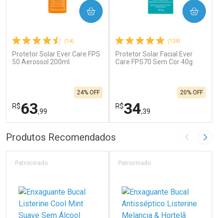
COMPRAR
COMPRAR
(14)
(124)
Protetor Solar Ever Care FPS
Protetor Solar Facial Ever
50 Aerossol 200ml
Care FPS70 Sem Cor 40g
24% OFF
20% OFF
63
34
R$
R$
,99
,39
FECHAR
F
FECHAR
F
Produtos Recomendados
Imagem A
Pró
Laboratório
Laboratório
Por Menos
Por Menos
Patrocinado
Patrocinado