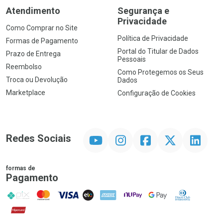
Atendimento
Segurança e
Privacidade
Como Comprar no Site
Política de Privacidade
Formas de Pagamento
Portal do Titular de Dados
Prazo de Entrega
Pessoais
Reembolso
Como Protegemos os Seus
Troca ou Devolução
Dados
Marketplace
Configuração de Cookies
YouTube
Instagram
Facebook
Twitter
Linkedin
Redes Sociais
formas de
Pagamento
PIX
MasterCard
VISA
ELO
AMEX
NuPay
Google Pay
Diners Club
Hipercard