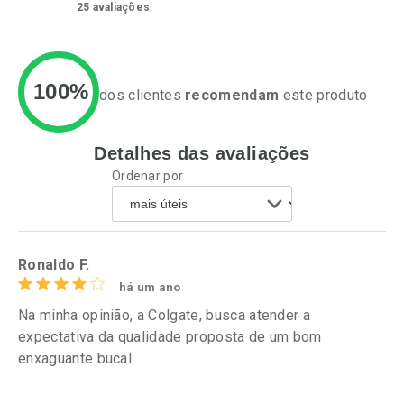
25
avaliações
100%
dos clientes
recomendam
este produto
Detalhes das avaliações
Ativar Desconto
Ativar Desconto
Ordenar por
Comprar sem Desconto
Comprar sem Desconto
Por R$ 21,11/cada
Por R$ 19,79/cada
Comprar sem Desconto
Comprar sem Desconto
Por R$ 21,11/cada
Por R$ 19,79/cada
Ronaldo F.
há um ano
Na minha opinião, a Colgate, busca atender a
expectativa da qualidade proposta de um bom
enxaguante bucal.