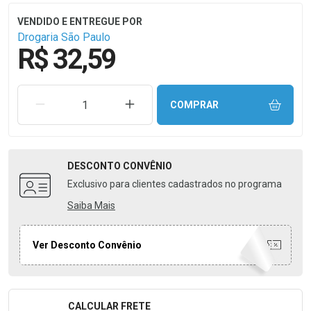
Drogaria São Paulo
R$ 32,59
REMOVER UMA UNIDADE
AUMENTAR UMA UNIDADE
COMPRAR
DESCONTO
CONVÊNIO
Exclusivo para clientes cadastrados no programa
Saiba Mais
Ver Desconto Convênio
CALCULAR FRETE
Formulário para Calcular o Frete