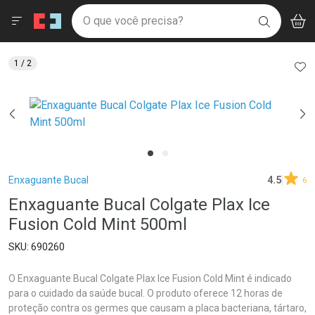
Drogaria São Paulo
Menu
Aces
Ir direto para a home
O que você precisa?
V
i
BUSCAR
Navegue pela página
Ir direto para o conteúdo
Faça a sua busca
Ir direto para a busca
Ir direto para a conta
AD
1
/ 2
Ir direto para a ajuda
Ir direto para a notificações
Ir direto para o carrinho
Ir direto para o menu
Breadcrumb
Enxaguante Bucal
4.5
6
Enxaguante Bucal Colgate Plax Ice
Fusion Cold Mint 500ml
690260
O Enxaguante Bucal Colgate Plax Ice Fusion Cold Mint é indicado
para o cuidado da saúde bucal. O produto oferece 12 horas de
proteção contra os germes que causam a placa bacteriana, tártaro,