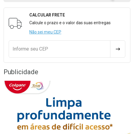
CALCULAR FRETE
Formulário para Calcular o Frete
Calcule o prazo e o valor das suas entregas
Não sei meu CEP
Informe seu CEP
CALCULA
Publicidade