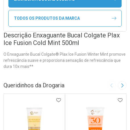
TODOS OS PRODUTOS DA MARCA
Descrição Enxaguante Bucal Colgate Plax
Ice Fusion Cold Mint 500ml
O Enxaguante Bucal Colgate® Plax Ice Fusion Winter Mint promove
refrescância suave e proporciona sensação de refrescância que
dura 10x mais**
Queridinhos da Drogaria
Imagem A
Pró
ADICIONAR AOS FAVORITOS
ADIC