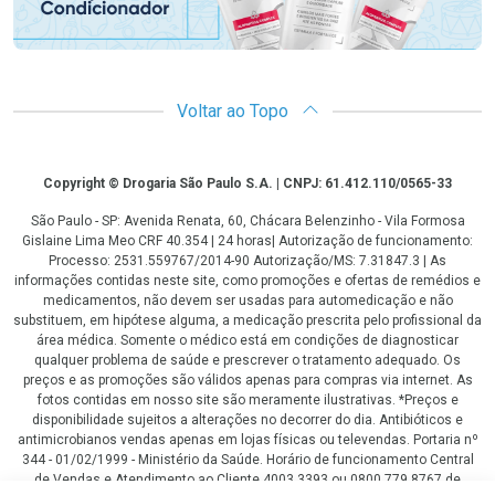
Voltar ao Topo
Copyright
Copyright © Drogaria São Paulo S.A. | CNPJ: 61.412.110/0565-33
São Paulo - SP: Avenida Renata, 60, Chácara Belenzinho - Vila Formosa
Gislaine Lima Meo CRF 40.354 | 24 horas| Autorização de funcionamento:
Processo: 2531.559767/2014-90 Autorização/MS: 7.31847.3 | As
informações contidas neste site, como promoções e ofertas de remédios e
medicamentos, não devem ser usadas para automedicação e não
substituem, em hipótese alguma, a medicação prescrita pelo profissional da
área médica. Somente o médico está em condições de diagnosticar
qualquer problema de saúde e prescrever o tratamento adequado. Os
preços e as promoções são válidos apenas para compras via internet. As
fotos contidas em nosso site são meramente ilustrativas. *Preços e
disponibilidade sujeitos a alterações no decorrer do dia. Antibióticos e
antimicrobianos vendas apenas em lojas físicas ou televendas. Portaria nº
344 - 01/02/1999 - Ministério da Saúde. Horário de funcionamento Central
de Vendas e Atendimento ao Cliente 4003 3393 ou 0800 779 8767 de