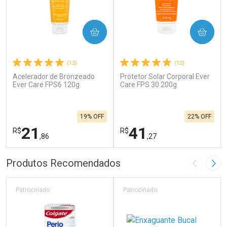
COMPRAR
COMPRAR
(12)
(12)
Acelerador de Bronzeado
Protetor Solar Corporal Ever
Ever Care FPS6 120g
Care FPS 30 200g
19% OFF
22% OFF
21
41
R$
R$
,86
,27
FECHAR
F
FECHAR
F
Produtos Recomendados
Imagem A
Pró
Laboratório
Laboratório
Por Menos
Por Menos
Patrocinado
Patrocinado