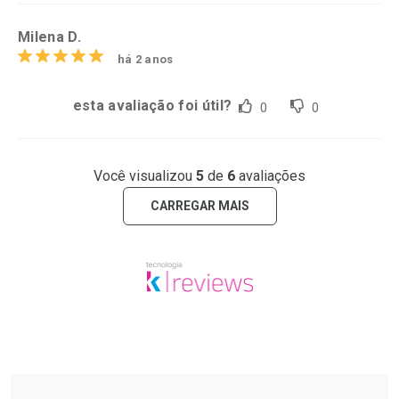
Milena D.
há 2 anos
esta avaliação foi útil?
0
0
Você visualizou
5
de
6
avaliações
CARREGAR MAIS
Tudo sobre a Drogaria São Paulo