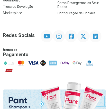
Reembolso
Como Protegemos os Seus
Troca ou Devolução
Dados
Marketplace
Configuração de Cookies
YouTube
Instagram
Facebook
Twitter
Linkedin
Redes Sociais
formas de
Pagamento
PIX
MasterCard
VISA
ELO
AMEX
NuPay
Google Pay
Diners Club
Hipercard
Promoção em Destaque