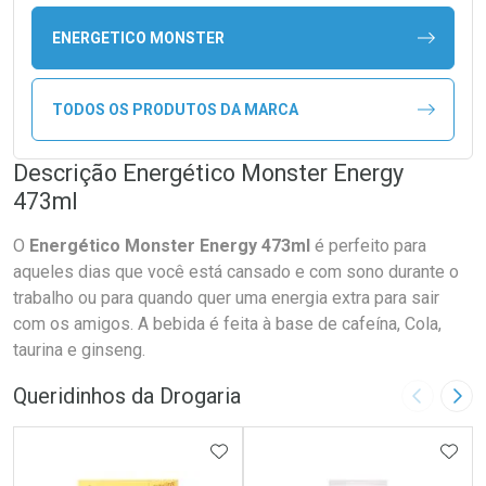
ENERGETICO MONSTER
TODOS OS PRODUTOS DA MARCA
Descrição Energético Monster Energy
473ml
O
Energético Monster Energy 473ml
é perfeito para
aqueles dias que você está cansado e com sono durante o
trabalho ou para quando quer uma energia extra para sair
com os amigos. A bebida é feita à base de cafeína, Cola,
taurina e ginseng.
Queridinhos da Drogaria
Imagem A
Pró
ADICIONAR AOS FAVORITOS
ADIC