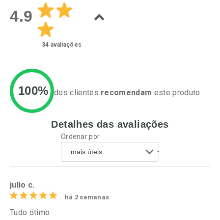
4.9
34
avaliações
100%
dos clientes
recomendam
este produto
Detalhes das avaliações
Ativar Desconto
Ativar Desconto
Ordenar por
Comprar sem Desconto
Comprar sem Desconto
Por R$ 51,02/cada
Por R$ 24,29/cada
Comprar sem Desconto
Comprar sem Desconto
Por R$ 51,02/cada
Por R$ 24,29/cada
julio c.
há 2 semanas
Tudo ótimo