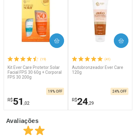
COMPRAR
COMPRAR
(19)
(41)
Kit Ever Care Protetor Solar
Autobronzeador Ever Care
Facial FPS 30 60g + Corporal
120g
FPS 30 200g
19% OFF
24% OFF
51
24
R$
R$
,02
,29
FECHAR
F
FECHAR
F
Avaliações
Laboratório
Laboratório
Por Menos
Por Menos