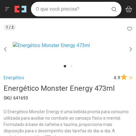
Drogaria São Paulo
Menu
Aces
Ir direto para a home
O que você precisa?
V
i
BUSCAR
Navegue pela página
Ir direto para o conteúdo
Faça a sua busca
Ir direto para a busca
Ir direto para a conta
AD
1
/ 2
Ir direto para a ajuda
Ir direto para a notificações
Ir direto para o carrinho
Ir direto para o menu
Breadcrumb
Energético
4.9
34
Energético Monster Energy 473ml
641693
O Energético Monster Energy é uma bebida pronta para consumo
utilizada para auxiliar no combate ao cansaço físico e mental.
Formulado à base de cafeína e taurina, proporciona mais
disposição para o desempenho das tarefas do dia-a-dia. A