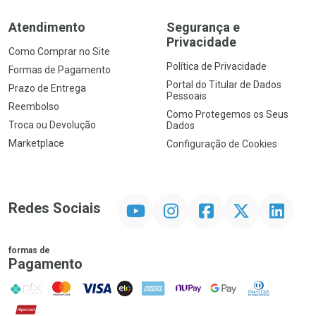
Atendimento
Segurança e
Privacidade
Como Comprar no Site
Política de Privacidade
Formas de Pagamento
Portal do Titular de Dados
Prazo de Entrega
Pessoais
Reembolso
Como Protegemos os Seus
Troca ou Devolução
Dados
Marketplace
Configuração de Cookies
YouTube
Instagram
Facebook
Twitter
Linkedin
Redes Sociais
formas de
Pagamento
PIX
MasterCard
VISA
ELO
AMEX
NuPay
Google Pay
Diners Club
Hipercard