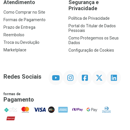
Atendimento
Segurança e
Privacidade
Como Comprar no Site
Política de Privacidade
Formas de Pagamento
Portal do Titular de Dados
Prazo de Entrega
Pessoais
Reembolso
Como Protegemos os Seus
Troca ou Devolução
Dados
Marketplace
Configuração de Cookies
YouTube
Instagram
Facebook
Twitter
Linkedin
Redes Sociais
formas de
Pagamento
PIX
MasterCard
VISA
ELO
AMEX
NuPay
Google Pay
Diners Club
Hipercard