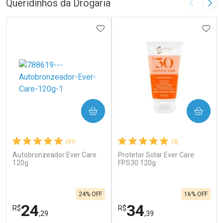
Queridinhos da Drogaria
Imagem A
Pró
ADICIONAR AOS FAVORITOS
ADIC
COMPRAR
COMPRAR
(41)
(3)
Autobronzeador Ever Care
Protetor Solar Ever Care
120g
FPS30 120g
24% OFF
16% OFF
24
34
R$
R$
,29
,39