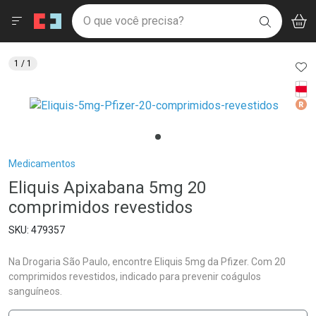
Drogaria São Paulo
Menu
Aces
Ir direto para a home
O que você precisa?
V
i
BUSCAR
Navegue pela página
Ir direto para o conteúdo
Faça a sua busca
Ir direto para a busca
Ir direto para a conta
AD
1
/ 1
Ir direto para a ajuda
Tarj
Ir direto para a notificações
Med
Ir direto para o carrinho
Ir direto para o menu
Breadcrumb
Medicamentos
Eliquis Apixabana 5mg 20
comprimidos revestidos
479357
Na Drogaria São Paulo, encontre Eliquis 5mg da Pfizer. Com 20
comprimidos revestidos, indicado para prevenir coágulos
sanguíneos.