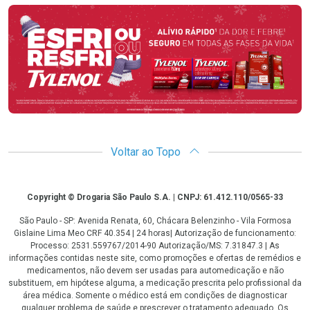
Promoção em Destaque
Voltar ao Topo
Copyright
Copyright © Drogaria São Paulo S.A. | CNPJ: 61.412.110/0565-33
São Paulo - SP: Avenida Renata, 60, Chácara Belenzinho - Vila Formosa
Gislaine Lima Meo CRF 40.354 | 24 horas| Autorização de funcionamento:
Processo: 2531.559767/2014-90 Autorização/MS: 7.31847.3 | As
informações contidas neste site, como promoções e ofertas de remédios e
medicamentos, não devem ser usadas para automedicação e não
substituem, em hipótese alguma, a medicação prescrita pelo profissional da
área médica. Somente o médico está em condições de diagnosticar
qualquer problema de saúde e prescrever o tratamento adequado. Os