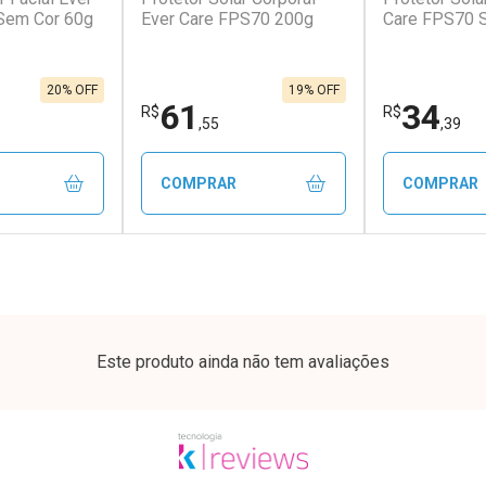
Sem Cor 60g
Ever Care FPS70 200g
Care FPS70 
em Desconto
Comprar sem Desconto
Comprar s
em Desconto
Comprar sem Desconto
Comprar s
9/cada
Por R$ 30,00/cada
Por R$ 3,99
9/cada
Por R$ 30,00/cada
Por R$ 3,99
20% OFF
19% OFF
61
34
R$
R$
,55
,39
COMPRAR
COMPRAR
FECHAR
FECHAR
FECHAR
FECHAR
rio
Laboratório
Laborató
os
Por Menos
Por Men
Este produto ainda não tem avaliações