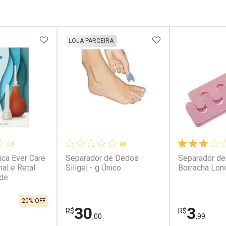
FAVORITOS
ADICIONAR AOS FAVORITOS
ADICIONAR AOS 
LOJA PARCEIRA
(7)
(0)
ica Ever Care
Separador de Dedos
Separador d
al e Retal
Siligel - g Único
Borracha Lon
ade
20% OFF
30
3
R$
R$
,00
,99