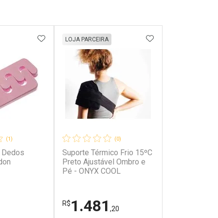
FAVORITOS
ADICIONAR AOS FAVORITOS
ADICIONAR AOS 
LOJA PARCEIRA
(1)
(0)
e Dedos
Suporte Térmico Frio 15ºC
don
Preto Ajustável Ombro e
Pé - ONYX COOL
1.481
R$
,20