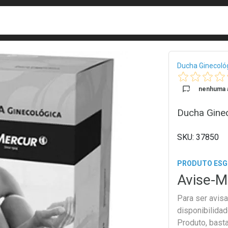
busca
isa?
Bread
Ducha Ginecoló
nenhuma a
Ducha Gine
37850
PRODUTO ES
Avise-M
Para ser avis
disponibilida
Produto, bast