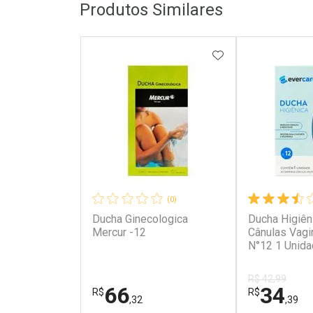
Produtos Similares
ADICIONAR AOS 
(0)
Ducha Ginecologica
Ducha Higiên
Mercur -12
Cânulas Vagin
N°12 1 Unid
R$ 42,99
66
34
R$
R$
,32
,39