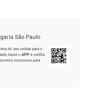
onto
Ativar Desconto
garia São Paulo
em Desconto
Comprar sem Desconto
em Desconto
Comprar sem Desconto
era do seu celular para o
9/cada
Por R$ 64,79/cada
9/cada
Por R$ 64,79/cada
lado, baixe o
APP
e confira
scontos exclusivos para