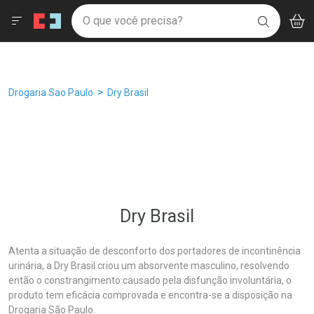
Drogaria São Paulo
Âncoras
Menu
Aces
Ir direto para a home
O que você precisa?
Filtros
Ordenar por
V
i
BUSCAR
Navegue pela página
Ir direto para o conteúdo
Faça a sua busca
Ir direto para a busca
Ir direto para a conta
Ir direto para a ajuda
Breadcrumb
Drogaria Sao Paulo
Dry Brasil
Ir direto para a notificações
Ir direto para o carrinho
Ir direto para o menu
Dry Brasil
Atenta a situação de desconforto dos portadores de incontinência
urinária, a Dry Brasil criou um absorvente masculino, resolvendo
então o constrangimento causado pela disfunção involuntária, o
produto tem eficácia comprovada e encontra-se a disposição na
Drogaria São Paulo.