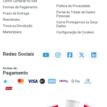
Como Comprar no Site
Política de Privacidade
Formas de Pagamento
Portal do Titular de Dados
Prazo de Entrega
Pessoais
Reembolso
Como Protegemos os Seus
Troca ou Devolução
Dados
Marketplace
Configuração de Cookies
YouTube
Instagram
Facebook
Twitter
Linkedin
Redes Sociais
formas de
Pagamento
PIX
MasterCard
VISA
ELO
AMEX
NuPay
Google Pay
Diners Club
Hipercard
Promoção em Destaque