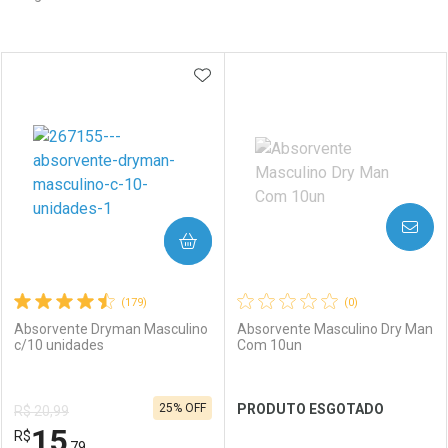
Prateleira
ADICIONAR AOS FAVORITOS
AVISE-ME
COMPRAR
(179)
(0)
Absorvente Dryman Masculino
Absorvente Masculino Dry Man
c/10 unidades
Com 10un
25% OFF
PRODUTO ESGOTADO
R$ 20,99
15
R$
,79