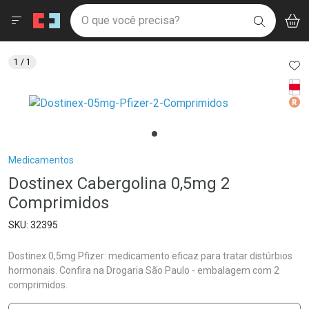
Drogaria São Paulo
Menu
Aces
Ir direto para a home
O que você precisa?
V
i
BUSCAR
Navegue pela página
Ir direto para o conteúdo
Faça a sua busca
Ir direto para a busca
Ir direto para a conta
AD
1
/ 1
Ir direto para a ajuda
Tarj
Ir direto para a notificações
Med
Ir direto para o carrinho
Ir direto para o menu
Breadcrumb
Medicamentos
Dostinex Cabergolina 0,5mg 2
Comprimidos
32395
Dostinex 0,5mg Pfizer: medicamento eficaz para tratar distúrbios
hormonais. Confira na Drogaria São Paulo - embalagem com 2
comprimidos.