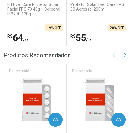
Kit Ever Care Protetor Solar
Protetor Solar Ever Care FPS
Facial FPS 70 40g + Corporal
30 Aerossol 200ml
FPS 70 120g
19% OFF
20% OFF
64
55
R$
R$
,79
,19
FECHAR
F
FECHAR
F
Produtos Recomendados
Imagem A
Pró
Laboratório
Laboratório
Por Menos
Por Menos
Patrocinado
Patrocinado
COMPRAR
COMPRAR