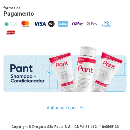
formas de
Pagamento
PIX
MasterCard
VISA
ELO
AMEX
NuPay
Google Pay
Diners Club
Hipercard
Promoção em Destaque
Voltar ao Topo
Copyright
Copyright © Drogaria São Paulo S.A. | CNPJ: 61.412.110/0565-33