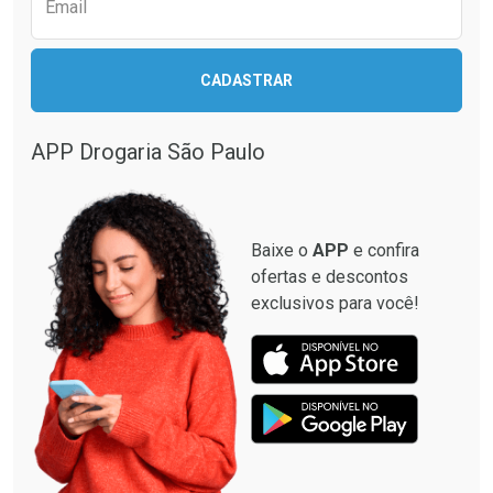
Email
Ativar Desconto
CADASTRAR
Ativar Desconto
Comprar sem Desconto
Comprar sem Desconto
Por R$ 28,90/cada
Por R$ 19,98/cada
APP Drogaria São Paulo
Comprar sem Desconto
Comprar sem Desconto
Por R$ 28,90/cada
Por R$ 19,98/cada
Baixe o
APP
e confira
ofertas e descontos
exclusivos para você!