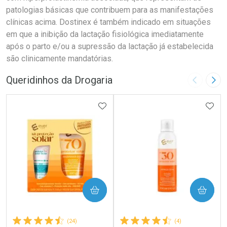
patologias básicas que contribuem para as manifestações
clínicas acima. Dostinex é também indicado em situações
em que a inibição da lactação fisiológica imediatamente
após o parto e/ou a supressão da lactação já estabelecida
são clinicamente mandatórias.
Queridinhos da Drogaria
Imagem A
Pró
ADICIONAR AOS FAVORITOS
ADIC
COMPRAR
COMPRAR
(24)
(4)