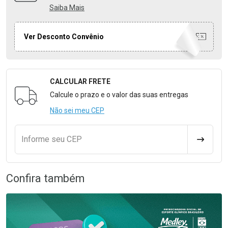
Saiba Mais
Ver Desconto Convênio
CALCULAR FRETE
Formulário para Calcular o Frete
Calcule o prazo e o valor das suas entregas
Não sei meu CEP
Informe seu CEP
CALCULA
Confira também