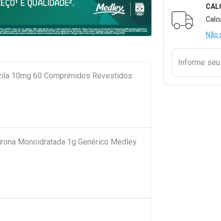
CAL
Formulári
Calc
Não 
Informe se
ezila 10mg 60 Comprimidos Revestidos
pirona Monoidratada 1g Genérico Medley