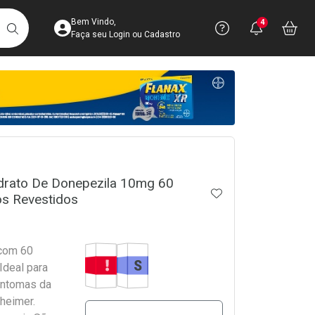
Acesse sua Conta
Precisa de 
Notific
Aces
Bem Vindo,
4
Você po
notifica
Vo
it
BUSCAR
Ver Recursos 
Faça seu Login ou Cadastro
Atendimento ao 
Central de Ajud
crumb
Televendas
4003-3393
idrato De Donepezila 10mg 60
ADICIONAR AOS 
s Revestidos
Tarja Vermelha
Medicamento Similar
 com 60
Ideal para
sintomas da
heimer.