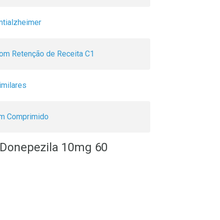
ntialzheimer
om Retenção de Receita C1
imilares
m Comprimido
e Donepezila 10mg 60