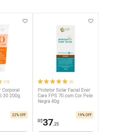
FAVORITOS
ADICIONAR AOS FAVORITOS
ADICIONAR AOS 
(12)
(5)
r Corporal
Protetor Solar Facial Ever
S 30 200g
Care FPS 70 com Cor Pele
Negra 40g
22% OFF
19% OFF
37
R$
,25