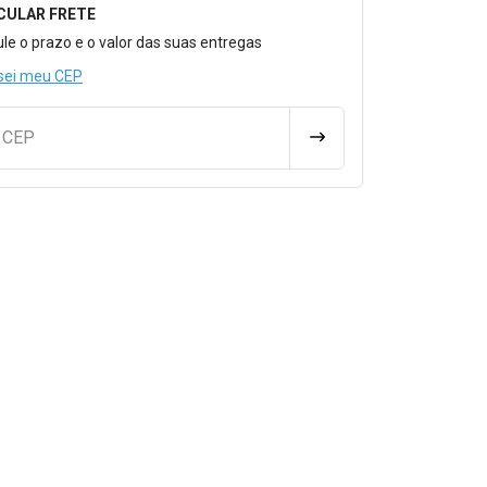
CULAR FRETE
o para Calcular o Frete
ule o prazo e o valor das suas entregas
sei meu CEP
u CEP
CALCULAR FRETE