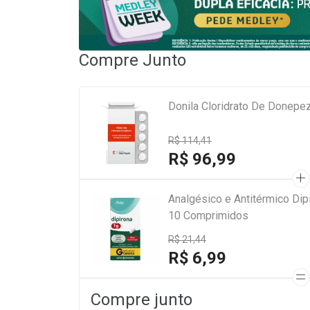
Compre Junto
Donila Cloridrato De Donep
R$ 114,41
R$ 96,99
Analgésico e Antitérmico Di
10 Comprimidos
R$ 21,44
R$ 6,99
Compre junto