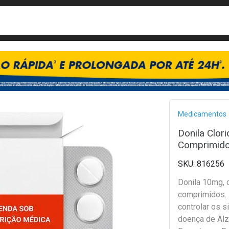
busca
isa?
Bread
Medicamentos
Donila Clor
Comprimido
816256
Donila 10mg,
comprimidos. 
controlar os 
doença de Alz