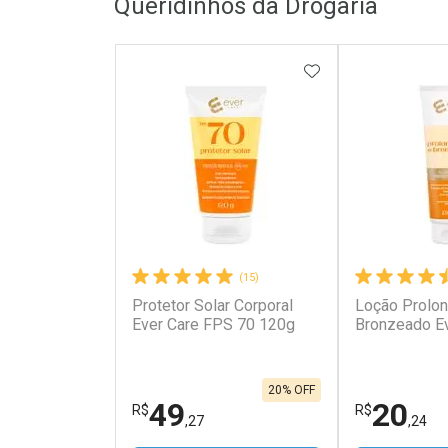
Queridinhos da Drogaria
ADICIONAR AOS 
(15)
Protetor Solar Corporal
Loção Prolo
Ever Care FPS 70 120g
Bronzeado E
20% OFF
49
20
R$
R$
,27
,24