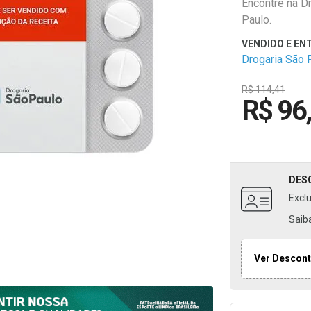
Encontre na D
Paulo.
Drogaria São 
R$ 114,41
R$ 96
DES
Excl
Saib
Ver Descont