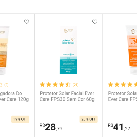
FAVORITOS
ADICIONAR AOS FAVORITOS
ADICIONAR AOS 
(9)
(21)
ngadora Do
Protetor Solar Facial Ever
Protetor Sola
ver Care 120g
Care FPS30 Sem Cor 60g
Ever Care FP
19% OFF
20% OFF
28
41
R$
R$
,79
,27