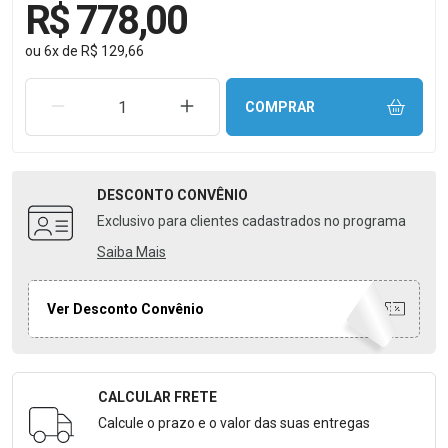
R$ 778,00
ou
6
x
de
R$ 129,66
REMOVER UMA UNIDADE
AUMENTAR UMA UNIDADE
COMPRAR
DESCONTO
CONVÊNIO
Exclusivo para clientes cadastrados no programa
Saiba Mais
Ver Desconto Convênio
CALCULAR FRETE
Formulário para Calcular o Frete
Calcule o prazo e o valor das suas entregas