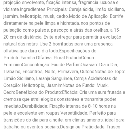
projeção envolvente, fixação intensa, fragrância luxuosa e
viciante.Ingredientes Principais: Cereja ácida, limão siciliano,
jasmim, heliotrópio, musk, cedro.Modo de Aplicação: Borrife
diretamente na pele limpa e hidratada, nos pontos de
pulsação como pulsos, pescoço e atrás das orelhas, a 15-
20 cm de distância. Evite esfregar para permitir a evolução
natural das notas. Use 2 borrifadas para uma presença
olfativa que dura o dia todo.Especificações do
Produto:Família Olfativa: Floral FrutadoGênero:
FemininoConcentração: Eau de ParfumOcasião: Dia a Dia,
Trabalho, Encontros, Noite, Primavera, OutonoNotas de Topo:
Limão Siciliano, Laranja Sanguínea, Cereja ÁcidaNotas de
Coração: Heliotrópio, JasmimNotas de Fundo: Musk,
CedroBenefícios do Produto:Eficácia: Cria uma aura frutada e
cremosa que atrai elogios constantes e transmite poder
imediato.Durabilidade: Fixação intensa de 8-10 horas na
pele e excelente em roupas.Versatilidade: Perfeito para
transições do dia para a noite, em climas amenos, ideal para
trabalho ou eventos sociais.Design ou Praticidade: Frasco