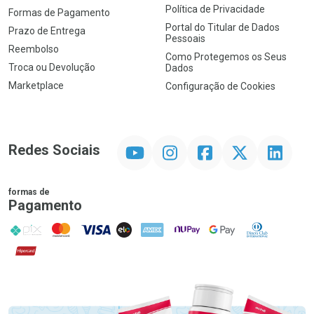
Política de Privacidade
Formas de Pagamento
Portal do Titular de Dados
Prazo de Entrega
Pessoais
Reembolso
Como Protegemos os Seus
Troca ou Devolução
Dados
Marketplace
Configuração de Cookies
YouTube
Instagram
Facebook
Twitter
Linkedin
Redes Sociais
formas de
Pagamento
PIX
MasterCard
VISA
ELO
AMEX
NuPay
Google Pay
Diners Club
Hipercard
Promoção em Destaque