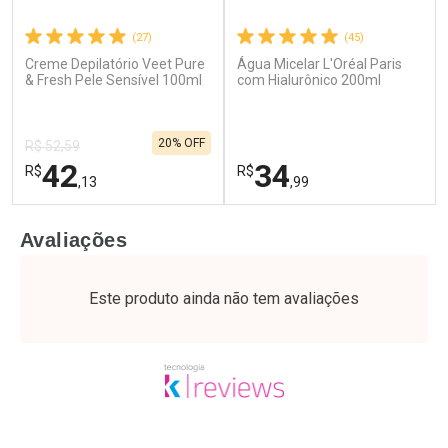
(27)
(45)
Creme Depilatório Veet Pure
Água Micelar L'Oréal Paris
Ativar Desconto
Ativar Desconto
& Fresh Pele Sensível 100ml
com Hialurônico 200ml
Comprar sem Desconto
Comprar sem Desconto
Por R$ 64,79/cada
Por R$ 52,64/cada
Comprar sem Desconto
Comprar sem Desconto
20% OFF
Por R$ 64,79/cada
Por R$ 52,64/cada
R$ 52,59
42
34
R$
R$
,13
,99
FECHAR
F
FECHAR
F
Avaliações
Laboratório
Laboratório
Por Menos
Por Menos
Este produto ainda não tem avaliações