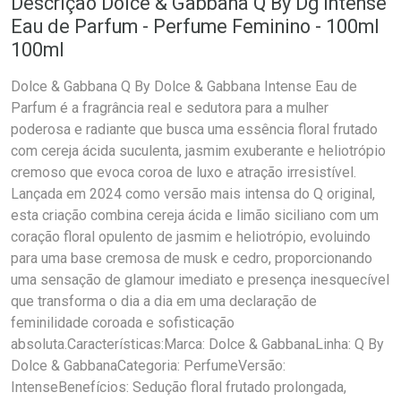
Descrição Dolce & Gabbana Q By Dg Intense
Eau de Parfum - Perfume Feminino - 100ml
100ml
Dolce & Gabbana Q By Dolce & Gabbana Intense Eau de
Parfum é a fragrância real e sedutora para a mulher
poderosa e radiante que busca uma essência floral frutado
com cereja ácida suculenta, jasmim exuberante e heliotrópio
cremoso que evoca coroa de luxo e atração irresistível.
Lançada em 2024 como versão mais intensa do Q original,
esta criação combina cereja ácida e limão siciliano com um
coração floral opulento de jasmim e heliotrópio, evoluindo
para uma base cremosa de musk e cedro, proporcionando
uma sensação de glamour imediato e presença inesquecível
que transforma o dia a dia em uma declaração de
feminilidade coroada e sofisticação
absoluta.Características:Marca: Dolce & GabbanaLinha: Q By
Dolce & GabbanaCategoria: PerfumeVersão:
IntenseBenefícios: Sedução floral frutado prolongada,