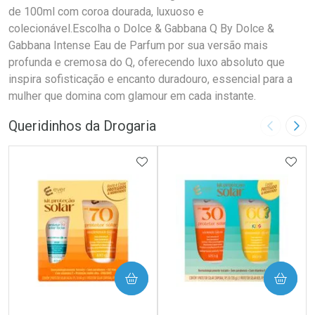
de 100ml com coroa dourada, luxuoso e
colecionável.Escolha o Dolce & Gabbana Q By Dolce &
Gabbana Intense Eau de Parfum por sua versão mais
profunda e cremosa do Q, oferecendo luxo absoluto que
inspira sofisticação e encanto duradouro, essencial para a
mulher que domina com glamour em cada instante.
Queridinhos da Drogaria
Imagem A
Pró
ADICIONAR AOS FAVORITOS
ADIC
COMPRAR
COMPRAR