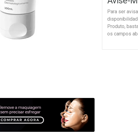
Avise-M
Para ser avis
disponibilida
Produto, bast
os campos ab