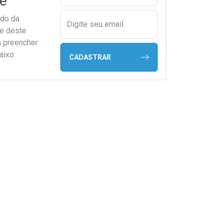
e
ado da
Digite seu email
de deste
a preencher
aixo.
CADASTRAR