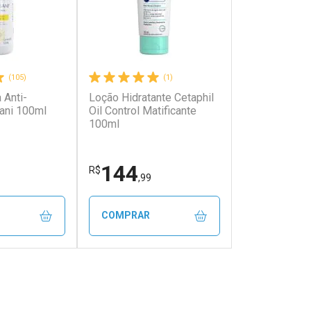
(105)
(1)
 Anti-
Loção Hidratante Cetaphil
ani 100ml
Oil Control Matificante
100ml
144
R$
,99
COMPRAR
FECHAR
FECHAR
FECHAR
FECHAR
rio
Laboratório
os
Por Menos