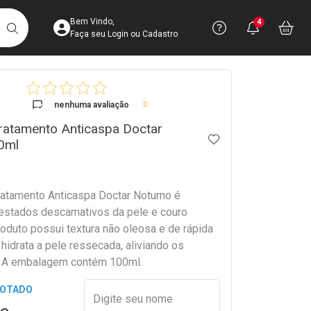
Acesse sua Conta
Precisa de 
Notific
Aces
Bem Vindo,
4
Você po
notifica
Vo
it
BUSCAR
Ver Recursos 
Faça seu Login ou Cadastro
crumb
Atendimento ao 
nenhuma avaliação
0
ratamento Anticaspa Doctar
Central de Ajud
ADICIONAR AOS 
0ml
Televendas
4003-3393
atamento Anticaspa Doctar Noturno é
 estados descamativos da pele e couro
oduto possui textura não oleosa e de rápida
hidrata a pele ressecada, aliviando os
. A embalagem contém 100ml.
Preencher nome e email para s
GOTADO
Digite seu nome