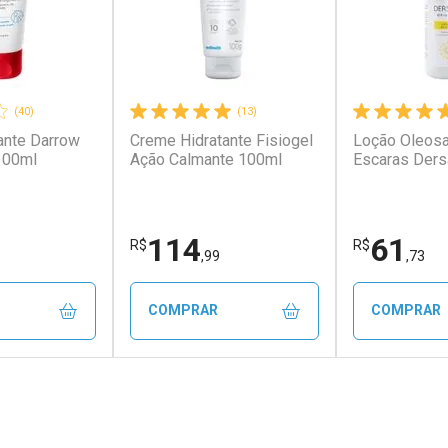
(40)
(13)
ante Darrow
Creme Hidratante Fisiogel
Loção Oleosa
100ml
Ação Calmante 100ml
Escaras Ders
114
61
R$
R$
,99
,73
COMPRAR
COMPRAR
FECHAR
FECHAR
FECHAR
FECHAR
rio
Laboratório
Laborató
os
Por Menos
Por Men