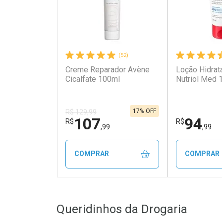
(52)
Creme Reparador Avène
Loção Hidrat
Cicalfate 100ml
Nutriol Med 
17% OFF
R$ 129,99
107
94
R$
R$
,99
,99
COMPRAR
COMPRAR
FECHAR
FECHAR
Queridinhos da Drogaria
Laboratório
Laborató
Por Menos
Por Men