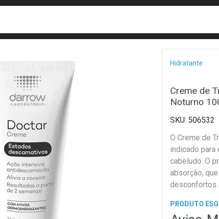
busca
isa?
Bread
Hidratante
Creme de T
Noturno 10
506532
O Creme de Tr
indicado para
cabeludo. O pr
absorção, que 
desconfortos
PRODUTO ES