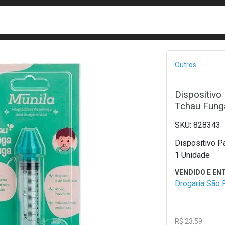
busca
isa?
Bread
Outros
Dispositivo
Tchau Fung
828343
Dispositivo P
1 Unidade
Drogaria São 
R$ 23,59