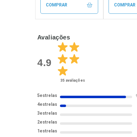
COMPRAR
COMPRAR
FECHAR
FECHAR
Avaliações
Laboratório
Laborató
Por Menos
Por Men
4.9
35
avaliações
5
estrelas
4
estrelas
3
estrelas
2
estrelas
Ativar Desconto
Ativar Des
1
estrelas