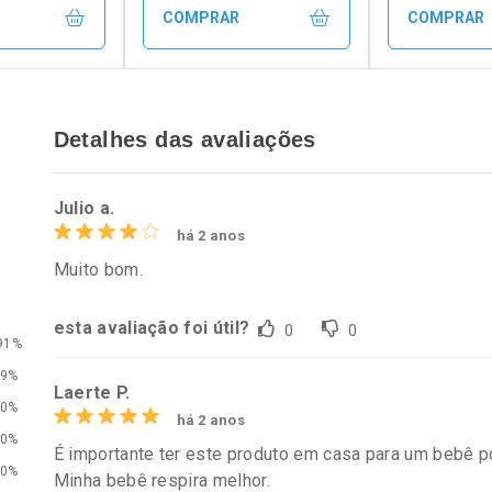
COMPRAR
COMPRAR
FECHAR
FECHAR
FECHAR
FECHAR
Detalhes das avaliações
rio
Laboratório
Laborató
os
Por Menos
Por Men
Julio a.
há 2 anos
Muito bom.
esta avaliação foi útil?
0
0
91%
9%
Laerte P.
0%
há 2 anos
0%
É importante ter este produto em casa para um bebê 
conto
Ativar Desconto
Ativar Desc
0%
Minha bebê respira melhor.