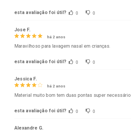
em Desconto
Comprar sem Desconto
Comprar s
em Desconto
Comprar sem Desconto
Comprar s
esta avaliação foi útil?
0
0
5/cada
Por R$ 39,99/cada
Por R$ 55,9
5/cada
Por R$ 39,99/cada
Por R$ 55,9
e
Jose F.
há 2 anos
Maravilhoso para lavagem nasal em crianças.
esta avaliação foi útil?
0
0
Jessica F.
há 2 anos
Material muito bom tem duas pontas super necessário
esta avaliação foi útil?
0
0
Alexandre G.