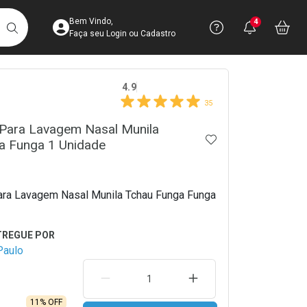
Acesse sua Conta
Precisa de 
Notific
Aces
Bem Vindo,
4
Você po
notifica
Vo
it
BUSCAR
Ver Recursos 
Faça seu Login ou Cadastro
crumb
4.9
Atendimento ao 
35
Central de Ajud
 Para Lavagem Nasal Munila
ADICIONAR AOS 
a Funga 1 Unidade
Televendas
4003-3393
ara Lavagem Nasal Munila Tchau Funga Funga
Paulo
REMOVER UMA UNIDADE
AUMENTAR UMA UNIDA
11% OFF