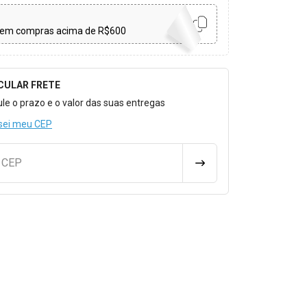
em compras acima de R$600
CULAR FRETE
o para Calcular o Frete
ule o prazo e o valor das suas entregas
sei meu CEP
u CEP
CALCULAR FRETE