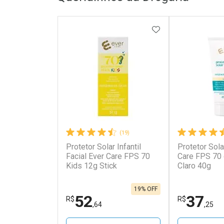
ADICIONAR AOS 
(19)
Protetor Solar Infantil
Protetor Sola
Facial Ever Care FPS 70
Care FPS 70
Kids 12g Stick
Claro 40g
19% OFF
52
37
R$
R$
,64
,25