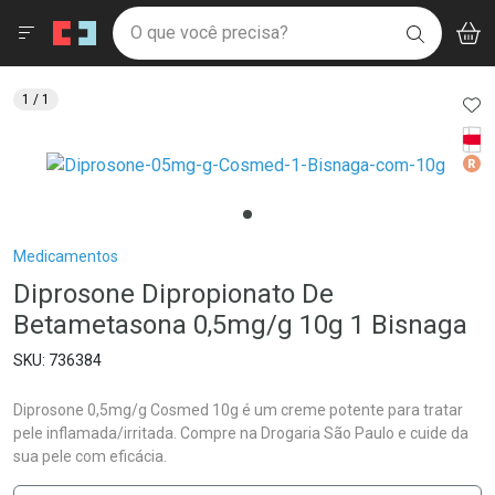
Drogaria São Paulo
Menu
Aces
Ir direto para a home
O que você precisa?
V
i
BUSCAR
Navegue pela página
Ir direto para o conteúdo
Faça a sua busca
Ir direto para a busca
Ir direto para a conta
AD
1
/ 1
Ir direto para a ajuda
Tarj
Ir direto para a notificações
Med
Ir direto para o carrinho
Ir direto para o menu
Breadcrumb
Medicamentos
Diprosone Dipropionato De
Betametasona 0,5mg/g 10g 1 Bisnaga
736384
Diprosone 0,5mg/g Cosmed 10g é um creme potente para tratar
pele inflamada/irritada. Compre na Drogaria São Paulo e cuide da
sua pele com eficácia.