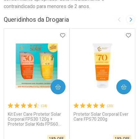
contraindicado para menores de 2 anos.
Queridinhos da Drogaria
Imagem A
Pró
ADICIONAR AOS FAVORITOS
ADIC
COMPRAR
COMPRAR
(24)
(20)
Kit Ever Care Protetor Solar
Protetor Solar Corporal Ever
Corporal FPS30 120g +
Care FPS70 200g
Protetor Solar Kids FPS60
120g
19% OFF
19% OFF