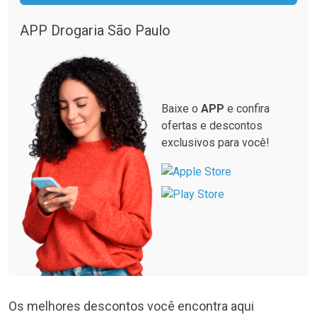
Comprar sem Desconto
Comprar sem Desconto
Por R$ 664,02/cada
Por R$ 19,98/cada
APP Drogaria São Paulo
Comprar sem Desconto
Comprar sem Desconto
Por R$ 664,02/cada
Por R$ 19,98/cada
Baixe o
APP
e confira
ofertas e descontos
exclusivos para você!
Os melhores descontos você encontra aqui