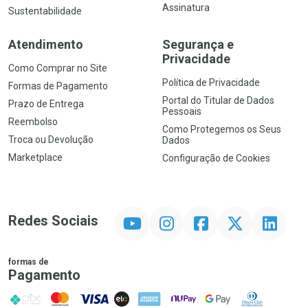
Assinatura
Sustentabilidade
Atendimento
Segurança e
Privacidade
Como Comprar no Site
Política de Privacidade
Formas de Pagamento
Portal do Titular de Dados
Prazo de Entrega
Pessoais
Reembolso
Como Protegemos os Seus
Troca ou Devolução
Dados
Marketplace
Configuração de Cookies
YouTube
Instagram
Facebook
Twitter
Linkedin
Redes Sociais
formas de
Pagamento
PIX
MasterCard
VISA
ELO
AMEX
NuPay
Google Pay
Diners Club