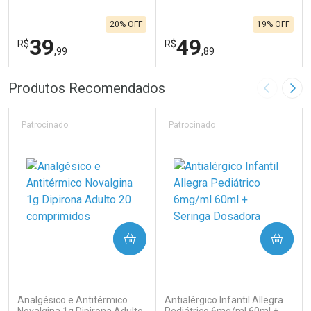
20% OFF
19% OFF
39
49
R$
R$
,99
,89
FECHAR
F
FECHAR
F
Produtos Recomendados
Imagem A
Pró
Laboratório
Laboratório
Por Menos
Por Menos
Patrocinado
Patrocinado
COMPRAR
COMPRAR
(500)
(120)
Analgésico e Antitérmico
Antialérgico Infantil Allegra
Ativar Desconto
Ativar Desconto