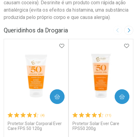
causam coceira). Desrinite é um produto com rápida ação
antialérgica (evita os efeitos da histamina, uma substância
produzida pelo próprio corpo e que causa alergia).
Queridinhos da Drogaria
Imagem A
Pró
ADICIONAR AOS FAVORITOS
ADIC
COMPRAR
COMPRAR
(4)
(11)
Protetor Solar Corporal Ever
Protetor Solar Ever Care
Care FPS 50 120g
FPS50 200g