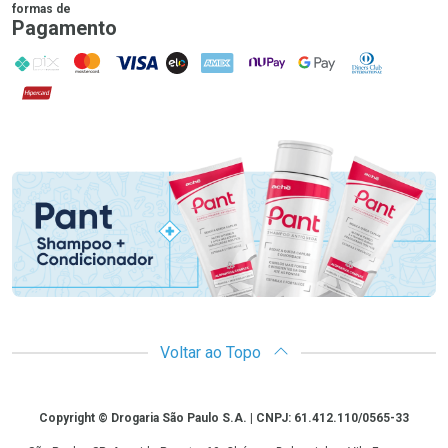
formas de
Pagamento
PIX
MasterCard
VISA
ELO
AMEX
NuPay
Google Pay
Diners Club
Hipercard
Promoção em Destaque
Voltar ao Topo
Copyright
Copyright © Drogaria São Paulo S.A. | CNPJ: 61.412.110/0565-33