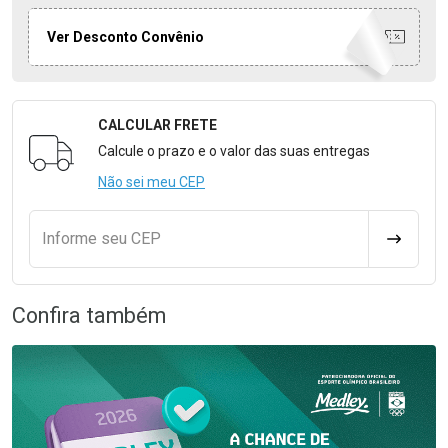
Ver Desconto Convênio
CALCULAR FRETE
Formulário para Calcular o Frete
Calcule o prazo e o valor das suas entregas
Não sei meu CEP
Informe seu CEP
CALCULA
Confira também