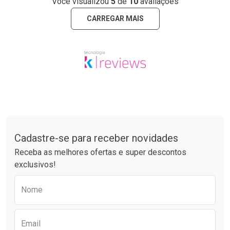
Você visualizou
5
de
10
avaliações
CARREGAR MAIS
Tudo sobre a Drogaria São Paulo
Cadastre-se para receber novidades
Receba as melhores ofertas e super descontos
exclusivos!
Preencha o formulário abaixo para receber 
Nome
Email