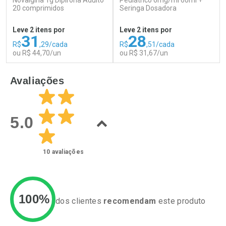
Novalgina 1g Dipirona Adulto
Pediátrico 6mg/ml 60ml +
20 comprimidos
Comprar sem Desconto
Seringa Dosadora
Comprar sem Desconto
Por R$ 39,99/cada
Por R$ 49,89/cada
Comprar sem Desconto
Comprar sem Desconto
Leve 2 itens por
Leve 2 itens por
Por R$ 39,99/cada
Por R$ 49,89/cada
31
28
R$
,29/cada
R$
,51/cada
ou R$ 44,70/un
ou R$ 31,67/un
FECHAR
F
FECHAR
F
Avaliações
Laboratório
Laboratório
Por Menos
Por Menos
5.0
10
avaliações
100%
dos clientes
recomendam
este produto