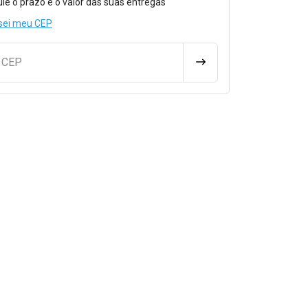
ule o prazo e o valor das suas entregas
sei meu CEP
u CEP
CALCULAR FRETE