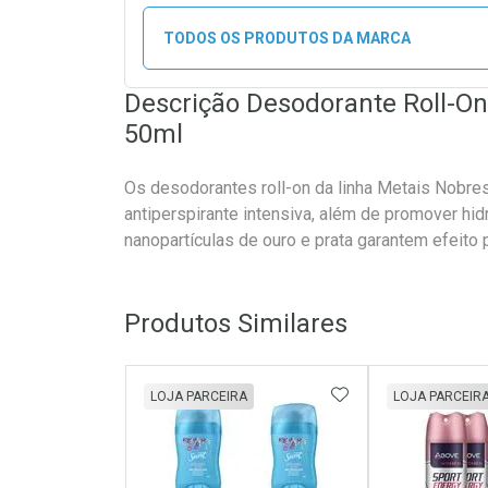
TODOS OS PRODUTOS DA MARCA
Descrição Desodorante Roll-O
50ml
Os desodorantes roll-on da linha Metais Nobr
antiperspirante intensiva, além de promover hid
nanopartículas de ouro e prata garantem efeito 
Produtos Similares
ADICIONAR AOS 
LOJA PARCEIRA
LOJA PARCEIR