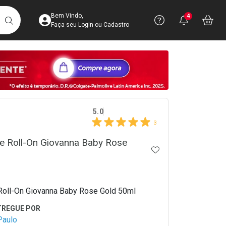
Acesse sua Conta
Precisa de 
Notific
Aces
Bem Vindo,
4
Você po
notifica
Vo
it
BUSCAR
Ver Recursos 
Faça seu Login ou Cadastro
Atendimento ao 
Central de Ajud
crumb
Televendas
5.0
4003-3393
3
e Roll-On Giovanna Baby Rose
ADICIONAR AOS 
oll-On Giovanna Baby Rose Gold 50ml
Paulo