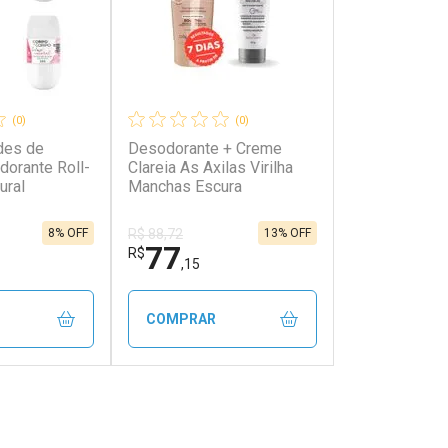
(0)
(0)
des de
Desodorante + Creme
orante Roll-
Clareia As Axilas Virilha
ural
Manchas Escura
8% OFF
13% OFF
R$ 88,72
77
R$
,15
COMPRAR
FECHAR
FECHAR
FECHAR
FECHAR
rio
Laboratório
os
Por Menos