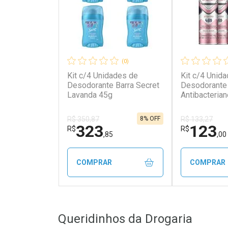
(0)
Kit c/4 Unidades de
Kit c/4 Unid
Desodorante Barra Secret
Desodorante
Lavanda 45g
Antibacteria
Above Cláss
Energy Wom
8% OFF
R$ 350,87
R$ 133,27
323
123
R$
R$
,85
,00
COMPRAR
COMPRAR
FECHAR
FECHAR
Queridinhos da Drogaria
Laboratório
Laborató
Por Menos
Por Men