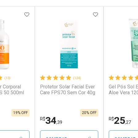
FAVORITOS
ADICIONAR AOS FAVORITOS
ADICIONAR AOS 
(13)
(124)
r Corporal
Protetor Solar Facial Ever
Gel Pós Sol 
conto
Ativar Desconto
Ativar Desc
PS 50 500ml
Care FPS70 Sem Cor 40g
Aloe Vera 12
em Desconto
Comprar sem Desconto
Comprar s
em Desconto
Comprar sem Desconto
Comprar s
,00/cada
Por R$ 110,45/cada
Por R$ 100,
00/cada
Por R$ 110,45/cada
Por R$ 100,
19% OFF
20% OFF
34
25
R$
R$
,39
,27