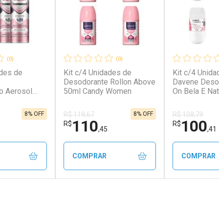
(0)
(0)
ades de
Kit c/4 Unidades de
Kit c/4 Unida
Desodorante Rollon Above
Davene Desod
no Aerosol
50ml Candy Women
On Bela E Nat
ico 150ml
en
8% OFF
8% OFF
R$ 119,67
R$ 108,79
110
100
R$
R$
,45
,41
COMPRAR
COMPRAR
FECHAR
FECHAR
FECHAR
FECHAR
rio
Laboratório
Laborató
os
Por Menos
Por Men