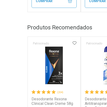
COMPRAR
COMPRAR
FECHAR
FECHAR
Produtos Recomendados
Laboratório
Laborató
Por Menos
Por Men
ADICIONAR AOS 
Patrocinado
Patrocinado
(204)
Desodorante Rexona
Desodorante
Ativar Desconto
Ativar Des
Clinical Clean Creme 58g
Antitranspira