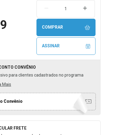
REMOVER UMA UNIDADE
AUMENTAR UMA UNIDA
99
COMPRAR
ASSINAR
CONTO
CONVÊNIO
usivo para clientes cadastrados no programa
a Mais
o Convênio
CULAR FRETE
o para Calcular o Frete