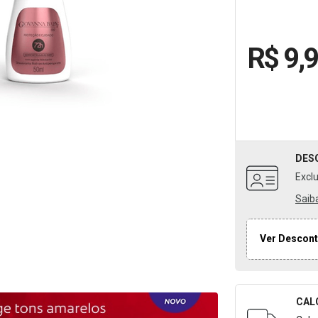
R$ 9,
DES
Excl
Saib
Ver Descont
CAL
Formulári