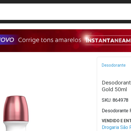
busca
isa?
Bread
Desodorante
Desodorant
Gold 50ml
864978
Desodorante R
Drogaria São 