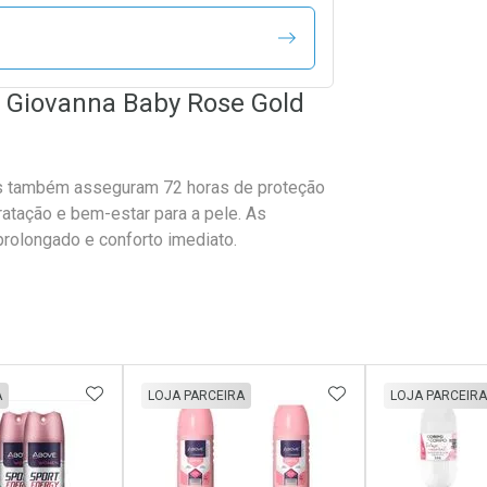
n Giovanna Baby Rose Gold
es também asseguram 72 horas de proteção
ratação e bem-estar para a pele. As
prolongado e conforto imediato.
FAVORITOS
ADICIONAR AOS FAVORITOS
ADICIONAR AOS 
A
LOJA PARCEIRA
LOJA PARCEIRA