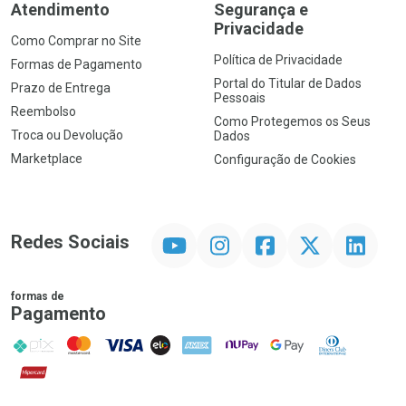
Atendimento
Segurança e
Privacidade
Como Comprar no Site
Política de Privacidade
Formas de Pagamento
Portal do Titular de Dados
Prazo de Entrega
Pessoais
Reembolso
Como Protegemos os Seus
Troca ou Devolução
Dados
Marketplace
Configuração de Cookies
YouTube
Instagram
Facebook
Twitter
Linkedin
Redes Sociais
formas de
Pagamento
PIX
MasterCard
VISA
ELO
AMEX
NuPay
Google Pay
Diners Club
Hipercard