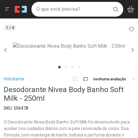
Drogaria São Paulo
Menu
Aces
Ir direto para a home
O que você precisa?
V
i
BUSCAR
Navegue pela página
Ir direto para o conteúdo
Faça a sua busca
Ir direto para a busca
Ir direto para a conta
AD
1
/ 4
Ir direto para a ajuda
Ir direto para a notificações
Ir direto para o carrinho
Ir direto para o menu
Breadcrumb
Hidratante
nenhuma avaliação
0
Desodorante Nivea Body Banho Soft
Milk - 250ml
506478
O Desodorante Nivea Body Banho Soft Milk foi desenvolvido para
auxiliar nos cuidados diários com a pele ressecada do corpo. Sua
fórmula, com manteiga de karité, hidrata e perfuma durante o