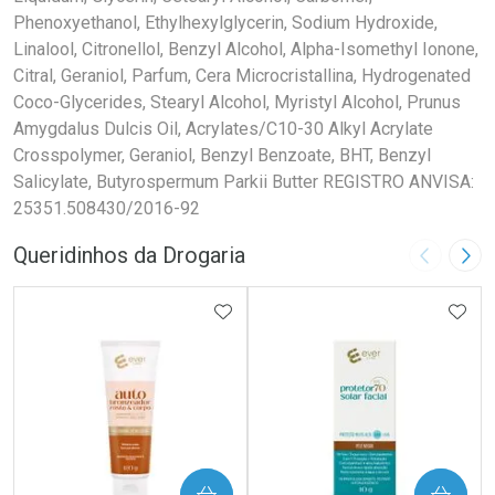
Phenoxyethanol, Ethylhexylglycerin, Sodium Hydroxide,
Linalool, Citronellol, Benzyl Alcohol, Alpha-Isomethyl Ionone,
Citral, Geraniol, Parfum, Cera Microcristallina, Hydrogenated
Coco-Glycerides, Stearyl Alcohol, Myristyl Alcohol, Prunus
Amygdalus Dulcis Oil, Acrylates/C10-30 Alkyl Acrylate
Crosspolymer, Geraniol, Benzyl Benzoate, BHT, Benzyl
Salicylate, Butyrospermum Parkii Butter REGISTRO ANVISA:
25351.508430/2016-92
Queridinhos da Drogaria
Imagem A
Pró
ADICIONAR AOS FAVORITOS
ADIC
COMPRAR
COMPRAR