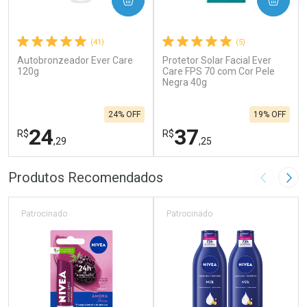
(41)
(5)
Autobronzeador Ever Care
Protetor Solar Facial Ever
120g
Care FPS 70 com Cor Pele
Negra 40g
24% OFF
19% OFF
24
37
R$
R$
,29
,25
FECHAR
F
FECHAR
F
Produtos Recomendados
Imagem A
Pró
Laboratório
Laboratório
Por Menos
Por Menos
Patrocinado
Patrocinado