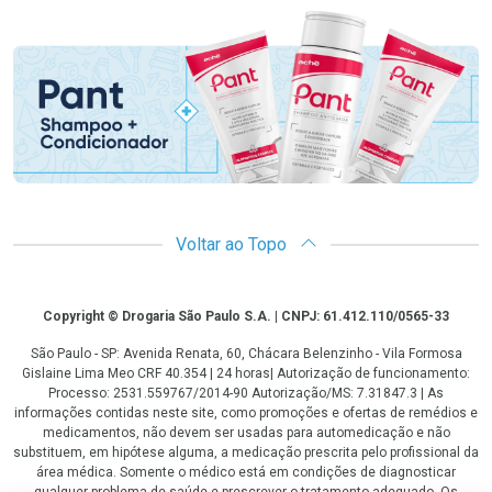
Promoção em Destaque
Voltar ao Topo
Copyright
Copyright © Drogaria São Paulo S.A. | CNPJ: 61.412.110/0565-33
São Paulo - SP: Avenida Renata, 60, Chácara Belenzinho - Vila Formosa
Gislaine Lima Meo CRF 40.354 | 24 horas| Autorização de funcionamento:
Processo: 2531.559767/2014-90 Autorização/MS: 7.31847.3 | As
informações contidas neste site, como promoções e ofertas de remédios e
medicamentos, não devem ser usadas para automedicação e não
substituem, em hipótese alguma, a medicação prescrita pelo profissional da
área médica. Somente o médico está em condições de diagnosticar
qualquer problema de saúde e prescrever o tratamento adequado. Os