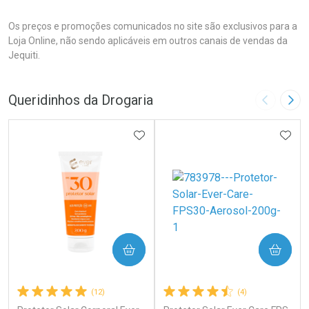
Os preços e promoções comunicados no site são exclusivos para a
Loja Online, não sendo aplicáveis em outros canais de vendas da
Jequiti.
Queridinhos da Drogaria
Imagem A
Pró
ADICIONAR AOS FAVORITOS
ADIC
COMPRAR
COMPRAR
(12)
(4)