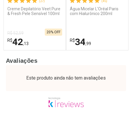
(27)
(45)
Creme Depilatório Veet Pure
Água Micelar L'Oréal Paris
Ativar Desconto
Ativar Desconto
& Fresh Pele Sensível 100ml
com Hialurônico 200ml
Comprar sem Desconto
Comprar sem Desconto
Por R$ 41,27/cada
Por R$ 55,19/cada
Comprar sem Desconto
Comprar sem Desconto
20% OFF
Por R$ 41,27/cada
Por R$ 55,19/cada
R$ 52,59
42
34
R$
R$
,13
,99
FECHAR
F
FECHAR
F
Avaliações
Laboratório
Laboratório
Por Menos
Por Menos
Este produto ainda não tem avaliações