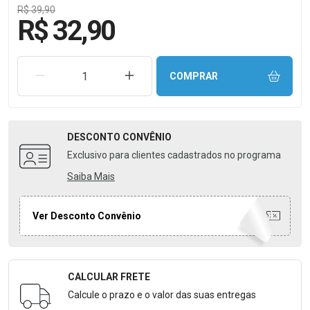
R$ 39,90
R$ 32,90
REMOVER UMA UNIDADE
AUMENTAR UMA UNIDADE
COMPRAR
DESCONTO
CONVÊNIO
Exclusivo para clientes cadastrados no programa
Saiba Mais
Ver Desconto Convênio
CALCULAR FRETE
Formulário para Calcular o Frete
Calcule o prazo e o valor das suas entregas