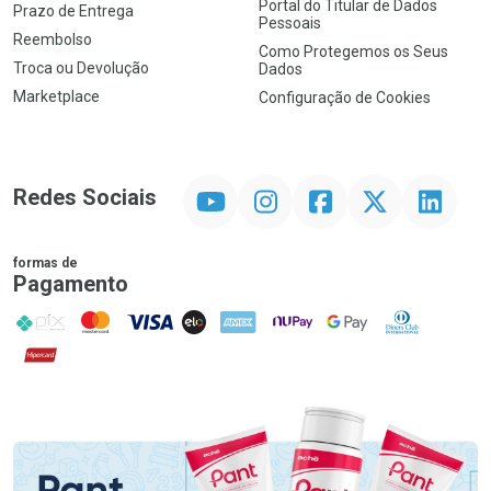
Portal do Titular de Dados
Prazo de Entrega
Pessoais
Reembolso
Como Protegemos os Seus
Troca ou Devolução
Dados
Marketplace
Configuração de Cookies
YouTube
Instagram
Facebook
Twitter
Linkedin
Redes Sociais
formas de
Pagamento
PIX
MasterCard
VISA
ELO
AMEX
NuPay
Google Pay
Diners Club
Hipercard
Promoção em Destaque