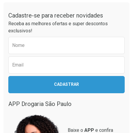
Tudo sobre a Drogaria São Paulo
Cadastre-se para receber novidades
Ativar Desconto
Ativar Desconto
Receba as melhores ofertas e super descontos
Comprar sem Desconto
Comprar sem Desconto
exclusivos!
Por R$ 42,13/cada
Por R$ 34,99/cada
Comprar sem Desconto
Comprar sem Desconto
Preencha o formulário abaixo para receber 
Por R$ 42,13/cada
Por R$ 34,99/cada
Nome
Email
CADASTRAR
APP Drogaria São Paulo
Baixe o
APP
e confira