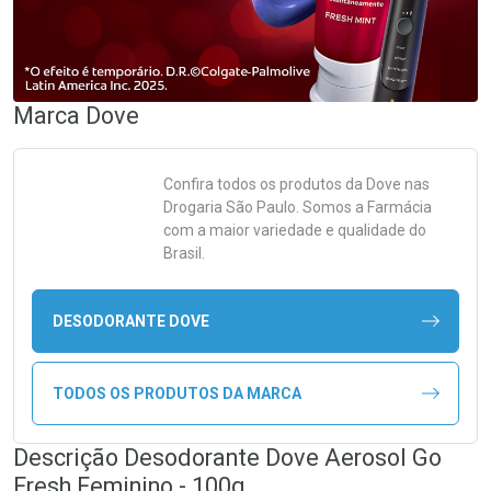
Marca
Dove
Confira todos os produtos da
Dove
nas
Drogaria São Paulo. Somos a Farmácia
com a maior variedade e qualidade do
Brasil.
DESODORANTE DOVE
TODOS OS PRODUTOS DA MARCA
Descrição Desodorante Dove Aerosol Go
Fresh Feminino - 100g