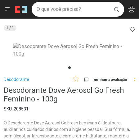
Drogaria São Paulo
Menu
Aces
Ir direto para a home
O que você precisa?
V
i
BUSCAR
Navegue pela página
Ir direto para o conteúdo
Faça a sua busca
Ir direto para a busca
Ir direto para a conta
AD
1
/ 1
Ir direto para a ajuda
Ir direto para a notificações
Ir direto para o carrinho
Ir direto para o menu
Breadcrumb
Desodorante
nenhuma avaliação
0
Desodorante Dove Aerosol Go Fresh
Feminino - 100g
208531
O Desodorante Dove Aerosol Go Fresh Feminino é ideal para
auxiliar nos cuidados diários com a higiene pessoal. Sua fórmula,
sem álcool, antitranspirante e com creme hidratante, mantém a