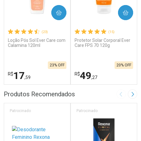
COMPRAR
COMPRAR
(23)
(15)
Loção Pós Sol Ever Care com
Protetor Solar Corporal Ever
Calamina 120ml
Care FPS 70 120g
23% OFF
20% OFF
17
49
R$
R$
,59
,27
FECHAR
F
FECHAR
F
Produtos Recomendados
Imagem A
Pró
Laboratório
Laboratório
Por Menos
Por Menos
Patrocinado
Patrocinado