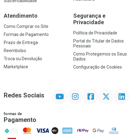
Sustentabilidade
Atendimento
Segurança e
Privacidade
Como Comprar no Site
Política de Privacidade
Formas de Pagamento
Portal do Titular de Dados
Prazo de Entrega
Pessoais
Reembolso
Como Protegemos os Seus
Troca ou Devolução
Dados
Marketplace
Configuração de Cookies
YouTube
Instagram
Facebook
Twitter
Linkedin
Redes Sociais
formas de
Pagamento
PIX
MasterCard
VISA
ELO
AMEX
NuPay
Google Pay
Diners Club
Hipercard