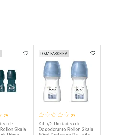
FAVORITOS
ADICIONAR AOS FAVORITOS
ADICIONAR AOS 
LOJA PARCEIRA
(0)
(0)
des de
Kit c/2 Unidades de
Rollon Skala
Desodorante Rollon Skala