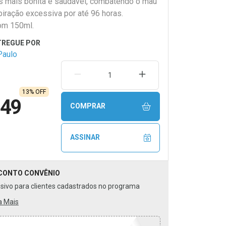
as mais bonita e saudável, combatendo o mau
piração excessiva por até 96 horas.
om 150ml.
Paulo
REMOVER UMA UNIDADE
AUMENTAR UMA UNIDA
13% OFF
,49
COMPRAR
ASSINAR
CONTO
CONVÊNIO
usivo para clientes cadastrados no programa
a Mais