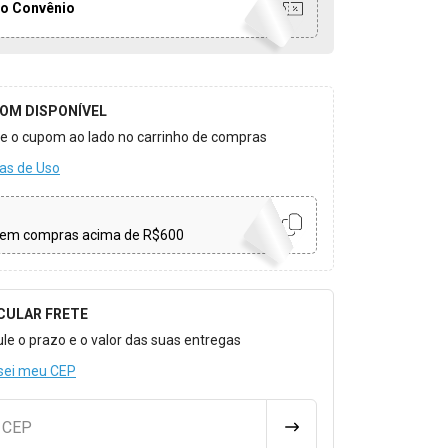
o Convênio
OM DISPONÍVEL
ize o cupom ao lado no carrinho de compras
as de Uso
em compras acima de R$600
CULAR FRETE
o para Calcular o Frete
ule o prazo e o valor das suas entregas
sei meu CEP
u CEP
CALCULAR FRETE