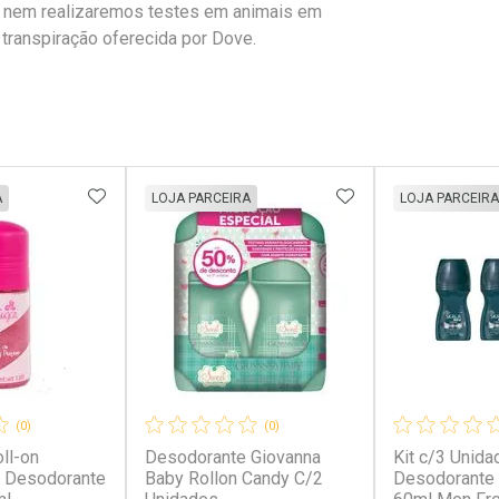
e nem realizaremos testes em animais em
transpiração oferecida por Dove.
FAVORITOS
ADICIONAR AOS FAVORITOS
ADICIONAR AOS 
A
LOJA PARCEIRA
LOJA PARCEIRA
(0)
(0)
ll-on
Desodorante Giovanna
Kit c/3 Unida
- Desodorante
Baby Rollon Candy C/2
Desodorante 