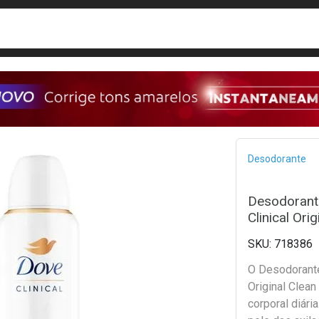
busca
isa?
Bread
Desodorante
Desodorante
Clinical Ori
718386
O Desodorante
Original Clean
corporal diári