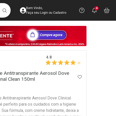
Acesse sua Conta
Precisa de 
Notific
Aces
Bem Vindo,
4
Você po
notifica
Vo
it
BUSCAR
Ver Recursos 
Faça seu Login ou Cadastro
Atendimento ao 
Central de Ajud
crumb
Televendas
4.8
4003-3393
34
 Antitranspirante Aerosol Dove
ADICIONAR AOS 
ginal Clean 150ml
 Antitranspirante Aerosol Dove Clinical
 é perfeito para os cuidados com a higiene
a. Sua fórmula, com creme hidratante, deixa a