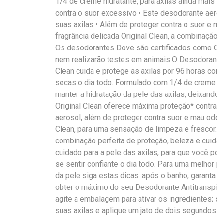
1/4 de creme hidratante, para axilas ainda ma
contra o suor excessivo • Este desodorante aer
suas axilas • Além de proteger contra o suor e 
fragrância delicada Original Clean, a combinação
Os desodorantes Dove são certificados como Cr
nem realizarão testes em animais O Desodorante
Clean cuida e protege as axilas por 96 horas co
secas o dia todo. Formulado com 1/4 de creme hi
manter a hidratação da pele das axilas, deixa
Original Clean oferece máxima proteção* contr
aerosol, além de proteger contra suor e mau odo
Clean, para uma sensação de limpeza e frescor.
combinação perfeita de proteção, beleza e cuid
cuidado para a pele das axilas, para que você p
se sentir confiante o dia todo. Para uma melhor 
da pele siga estas dicas: após o banho, garant
obter o máximo do seu Desodorante Antitranspir
agite a embalagem para ativar os ingredientes;
suas axilas e aplique um jato de dois segundos