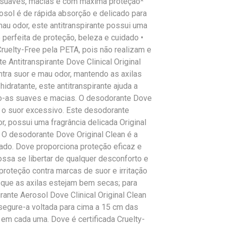
is suaves, macias e com máxima proteção*
osol é de rápida absorção e delicado para
mau odor, este antitranspirante possui uma
 perfeita de proteção, beleza e cuidado •
uelty-Free pela PETA, pois não realizam e
 Antitranspirante Dove Clinical Original
ntra suor e mau odor, mantendo as axilas
dratante, este antitranspirante ajuda a
ndo-as suaves e macias. O desodorante Dove
a o suor excessivo. Este desodorante
r, possui uma fragrância delicada Original
 O desodorante Dove Original Clean é a
ado. Dove proporciona proteção eficaz e
ossa se libertar de qualquer desconforto e
proteção contra marcas de suor e irritação
a que as axilas estejam bem secas; para
ante Aerosol Dove Clinical Original Clean
 segure-a voltada para cima a 15 cm das
 em cada uma. Dove é certificada Cruelty-