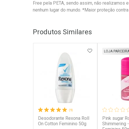
Free pela PETA, sendo assim, não realizamos 
nenhum lugar do mundo. *Maior proteção contra 
Produtos Similares
ADICIONAR AOS 
LOJA PARCEIR
(9)
Desodorante Rexona Roll
Pink sugar Ro
On Cotton Feminino 50g
Shimmering 