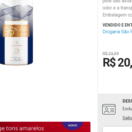
pele das axil
odor e a trans
Embalagem c
Drogaria São 
R$ 23,59
R$ 20
DES
Excl
Saib