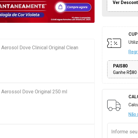
Ver Descont
CUP
Util
Aerosol Dove Clinical Original Clean
Regr
PAIS80
Ganhe R$80 
 Aerossol Dove Original 250 ml
CAL
Formulári
Calc
Não 
Informe se