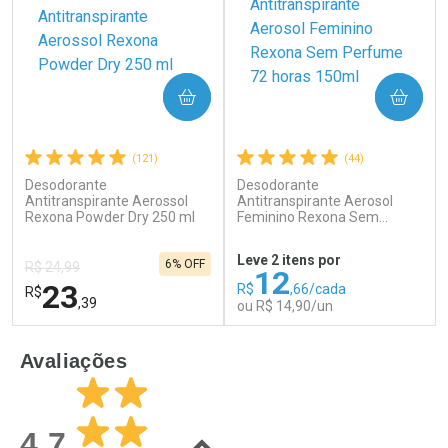
COMPRAR
COMPRAR
(121)
(44)
Desodorante
Desodorante
Ativar Desconto
Ativar Desconto
Antitranspirante Aerossol
Antitranspirante Aerosol
Rexona Powder Dry 250 ml
Comprar sem Desconto
Feminino Rexona Sem
Comprar sem Desconto
Perfume 72 horas 150ml
Por R$ 51,02/cada
Por R$ 74,99/cada
Comprar sem Desconto
Comprar sem Desconto
Leve 2 itens por
6% OFF
Por R$ 51,02/cada
Por R$ 74,99/cada
R$ 24,99
12
23
R$
,66/cada
R$
,39
ou R$ 14,90/un
FECHAR
F
FECHAR
F
Avaliações
Laboratório
Laboratório
Por Menos
Por Menos
4.7