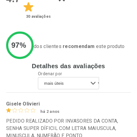
30
avaliações
97%
dos clientes
recomendam
este produto
Detalhes das avaliações
Ativar Desconto
Ativar Desconto
Ordenar por
Comprar sem Desconto
Comprar sem Desconto
Por R$ 23,39/cada
Por R$ 14,90/cada
Comprar sem Desconto
Comprar sem Desconto
Por R$ 23,39/cada
Por R$ 14,90/cada
Gisele Olivieri
há 2 anos
PEDIDO REALIZADO POR INVASORES DA CONTA,
SENHA SUPER DÍFICIL COM LETRA MAIUSCULA,
MINUSCULA, NUMERÃO E PONTO.