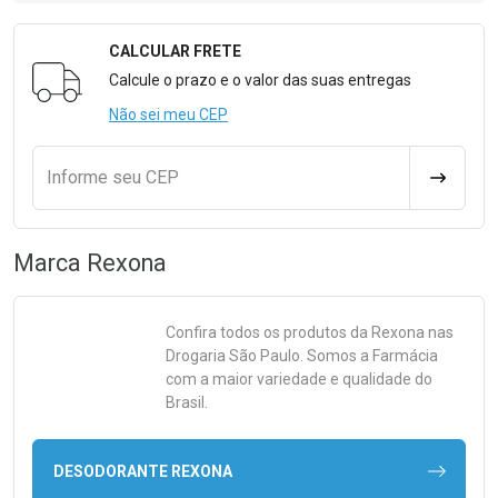
CALCULAR FRETE
Formulário para Calcular o Frete
Calcule o prazo e o valor das suas entregas
Não sei meu CEP
Informe seu CEP
CALCULA
Marca
Rexona
Confira todos os produtos da
Rexona
nas
Drogaria São Paulo. Somos a Farmácia
com a maior variedade e qualidade do
Brasil.
DESODORANTE REXONA