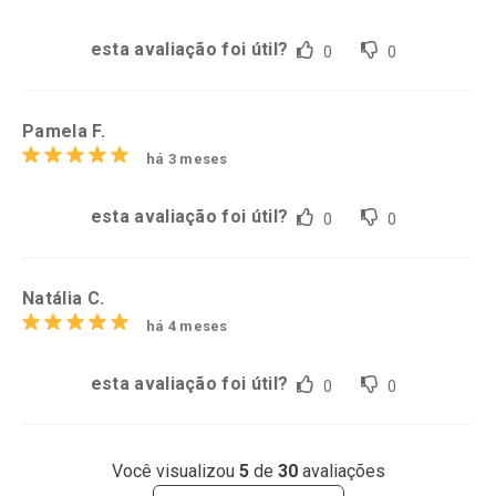
esta avaliação foi útil?
0
0
Pamela F.
há 3 meses
esta avaliação foi útil?
0
0
Natália C.
há 4 meses
esta avaliação foi útil?
0
0
Você visualizou
5
de
30
avaliações