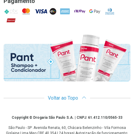
Pagamento
PIX
MasterCard
VISA
ELO
AMEX
NuPay
Google Pay
Diners Club
Hipercard
Promoção em Destaque
Voltar ao Topo
Copyright
Copyright © Drogaria São Paulo S.A. | CNPJ: 61.412.110/0565-33
São Paulo - SP: Avenida Renata, 60, Chácara Belenzinho - Vila Formosa
Gislaine Lima Meo CRF 40.354 | 24 horas| Autorização de funcionamento: