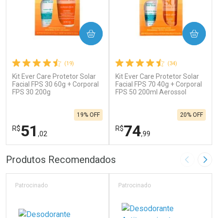
COMPRAR
COMPRAR
(19)
(34)
Kit Ever Care Protetor Solar
Kit Ever Care Protetor Solar
Facial FPS 30 60g + Corporal
Facial FPS 70 40g + Corporal
FPS 30 200g
FPS 50 200ml Aerossol
19% OFF
20% OFF
51
74
R$
R$
,02
,99
FECHAR
F
FECHAR
F
Produtos Recomendados
Imagem A
Pró
Laboratório
Laboratório
Por Menos
Por Menos
Patrocinado
Patrocinado