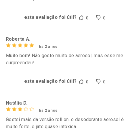
esta avaliação foi útil?
0
0
Roberta A.
há 2 anos
Muito bom! Não gosto muito de aerosol, mas esse me
surpreendeu!
esta avaliação foi útil?
0
0
Natália D.
há 2 anos
Gostei mais da versão roll on, o desodorante aerosol é
muito forte, o jato quase intoxica.