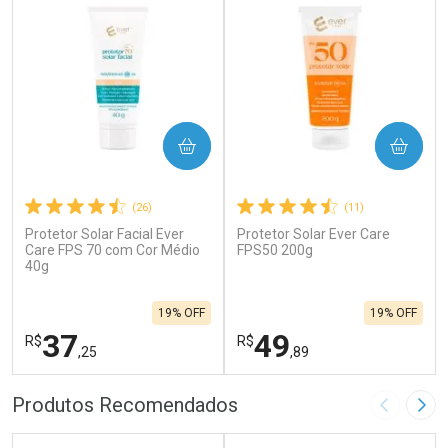
COMPRAR
COMPRAR
(26)
(11)
Protetor Solar Facial Ever
Protetor Solar Ever Care
Care FPS 70 com Cor Médio
FPS50 200g
40g
19% OFF
19% OFF
37
49
R$
R$
,25
,89
FECHAR
F
FECHAR
F
Produtos Recomendados
Imagem A
Pró