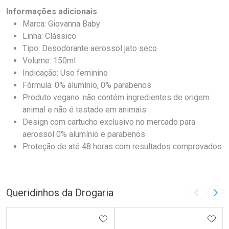
Informações adicionais
Marca: Giovanna Baby
Linha: Clássico
Tipo: Desodorante aerossol jato seco
Volume: 150ml
Indicação: Uso feminino
Fórmula: 0% alumínio, 0% parabenos
Produto vegano: não contém ingredientes de origem
animal e não é testado em animais
Design com cartucho exclusivo no mercado para
aerossol 0% alumínio e parabenos
Proteção de até 48 horas com resultados comprovados
Queridinhos da Drogaria
Imagem A
Pró
ADICIONAR AOS FAVORITOS
ADIC