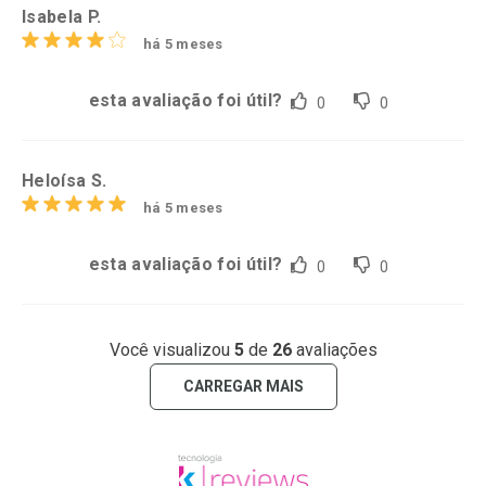
Isabela P.
há 5 meses
esta avaliação foi útil?
0
0
Heloísa S.
há 5 meses
esta avaliação foi útil?
0
0
Você visualizou
5
de
26
avaliações
CARREGAR MAIS