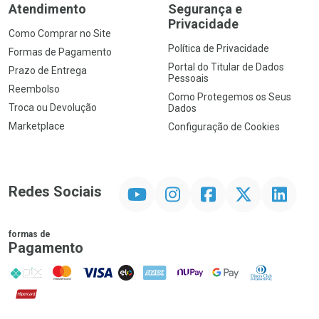
Atendimento
Segurança e
Privacidade
Como Comprar no Site
Política de Privacidade
Formas de Pagamento
Portal do Titular de Dados
Prazo de Entrega
Pessoais
Reembolso
Como Protegemos os Seus
Troca ou Devolução
Dados
Marketplace
Configuração de Cookies
YouTube
Instagram
Facebook
Twitter
Linkedin
Redes Sociais
formas de
Pagamento
PIX
MasterCard
VISA
ELO
AMEX
NuPay
Google Pay
Diners Club
Hipercard