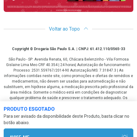
Voltar ao Topo
Copyright
Copyright © Drogaria São Paulo S.A. | CNPJ: 61.412.110/0565-33
São Paulo - SP: Avenida Renata, 60, Chácara Belenzinho - Vila Formosa
Gislaine Lima Meo CRF 40.354 | 24 horas| Autorização de funcionamento:
Processo: 2531.559767/2014-90 Autorização/MS: 7.31847.3 | As
informações contidas neste site, como promoções e ofertas de remédios e
medicamentos, não devem ser usadas para automedicação e não
substituem, em hipótese alguma, a medicação prescrita pelo profissional da
área médica. Somente o médico está em condições de diagnosticar
qualquer problema de saúde e prescrever o tratamento adequado. Os
preços e as promoções são válidos apenas para compras via internet. As
PRODUTO ESGOTADO
fotos contidas em nosso site são meramente ilustrativas. *Preços e
disponibilidade sujeitos a alterações no decorrer do dia. Antibióticos e
Para ser avisado da disponibilidade deste Produto, basta clicar no
antimicrobianos vendas apenas em lojas físicas ou televendas. Portaria nº
botão abaixo.
344 - 01/02/1999 - Ministério da Saúde. Horário de funcionamento Central
de Vendas e Atendimento ao Cliente 4003 3393 ou 0800 779 8767 de
domingo a domingo das 08h00 às 20h00.