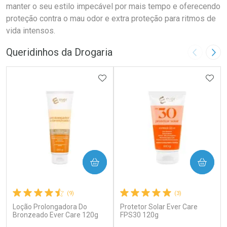
manter o seu estilo impecável por mais tempo e oferecendo
proteção contra o mau odor e extra proteção para ritmos de
vida intensos.
Queridinhos da Drogaria
Imagem A
Pró
ADICIONAR AOS FAVORITOS
ADIC
COMPRAR
COMPRAR
(9)
(3)
Loção Prolongadora Do
Protetor Solar Ever Care
Bronzeado Ever Care 120g
FPS30 120g