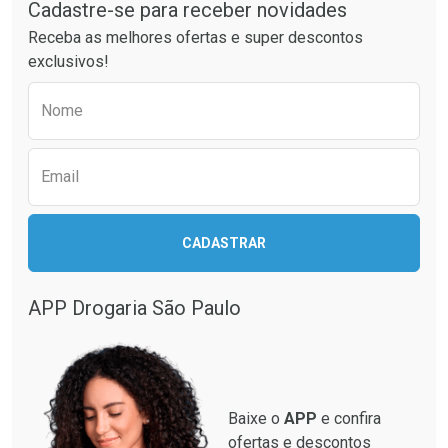
Cadastre-se para receber novidades
Ativar Desconto
Ativar Desconto
Receba as melhores ofertas e super descontos
Comprar sem Desconto
Comprar sem Desconto
exclusivos!
Por R$ 14,20/cada
Por R$ 32,33/cada
Comprar sem Desconto
Comprar sem Desconto
Preencha o formulário abaixo para receber 
Por R$ 14,20/cada
Por R$ 32,33/cada
Nome
Email
CADASTRAR
APP Drogaria São Paulo
Baixe o
APP
e confira
ofertas e descontos