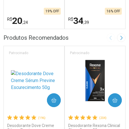
19% OFF
16% OFF
20
34
R$
R$
,24
,39
FECHAR
F
FECHAR
F
Produtos Recomendados
Imagem A
Pró
Laboratório
Laboratório
Por Menos
Por Menos
Patrocinado
Patrocinado
COMPRAR
COMPRAR
(196)
(204)
Desodorante Dove Creme
Desodorante Rexona Clinical
Ativar Desconto
Ativar Desconto