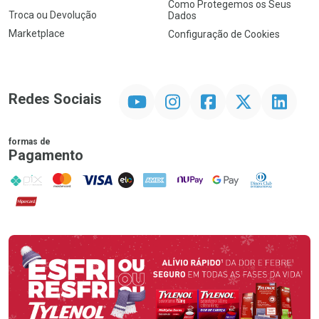
Como Protegemos os Seus
Troca ou Devolução
Dados
Marketplace
Configuração de Cookies
YouTube
Instagram
Facebook
Twitter
Linkedin
Redes Sociais
formas de
Pagamento
PIX
MasterCard
VISA
ELO
AMEX
NuPay
Google Pay
Diners Club
Hipercard
Promoção em Destaque