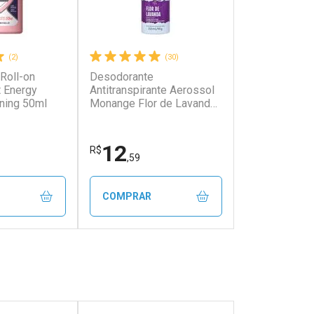
(2)
(30)
Roll-on
Desodorante
 Energy
Antitranspirante Aerossol
ning 50ml
Monange Flor de Lavanda
150ml
12
R$
,59
COMPRAR
FECHAR
FECHAR
FECHAR
FECHAR
rio
Laboratório
os
Por Menos