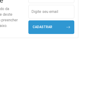
e
ado da
Digite seu email
de deste
a preencher
aixo.
CADASTRAR