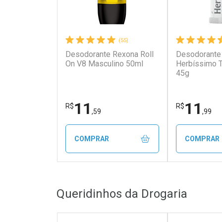
(55)
Desodorante Rexona Roll
Desodorante
On V8 Masculino 50ml
Herbíssimo T
45g
11
11
R$
R$
,59
,99
COMPRAR
COMPRAR
FECHAR
FECHAR
Queridinhos da Drogaria
Laboratório
Laborató
Por Menos
Por Men