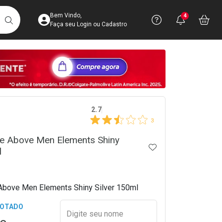
Acesse sua Conta
Precisa de 
Notific
Aces
Bem Vindo,
4
Você po
notifica
Vo
it
BUSCAR
Ver Recursos 
Faça seu Login ou Cadastro
Atendimento ao 
Central de Ajud
crumb
Televendas
2.7
4003-3393
3
e Above Men Elements Shiny
ADICIONAR AOS 
l
Above Men Elements Shiny Silver 150ml
Preencher nome e email para s
GOTADO
Digite seu nome