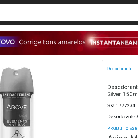
busca
isa?
Bread
Desodorante
Desodorant
Silver 150m
777234
Desodorante 
PRODUTO ES