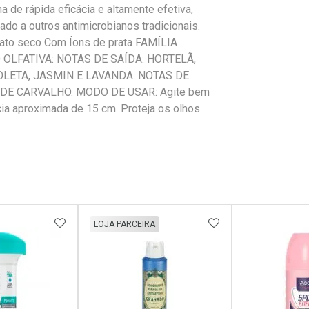
a de rápida eficácia e altamente efetiva,
o a outros antimicrobianos tradicionais.
 Jato seco Com Íons de prata FAMÍLIA
OLFATIVA: NOTAS DE SAÍDA: HORTELÃ,
OLETA, JASMIN E LAVANDA. NOTAS DE
DE CARVALHO. MODO DE USAR: Agite bem
ia aproximada de 15 cm. Proteja os olhos
FAVORITOS
ADICIONAR AOS FAVORITOS
ADICIONAR AOS 
LOJA PARCEIRA