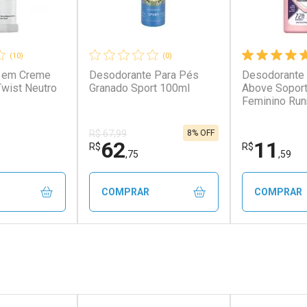
(10)
(0)
 em Creme
Desodorante Para Pés
Desodorante 
wist Neutro
Granado Sport 100ml
Above Soport
Feminino Run
8% OFF
R$ 67,99
62
11
R$
R$
,75
,59
COMPRAR
COMPRAR
FECHAR
FECHAR
FECHAR
FECHAR
rio
Laboratório
Laborató
os
Por Menos
Por Men