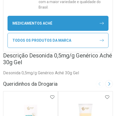
com a maior variedade e qualidade do
Brasil.
MEDICAMENTOS ACHÉ
TODOS OS PRODUTOS DA MARCA
Descrição Desonida 0,5mg/g Genérico Aché
30g Gel
Desonida 0,5mg/g Genérico Aché 30g Gel
Queridinhos da Drogaria
Imagem A
Pró
ADICIONAR AOS FAVORITOS
ADIC