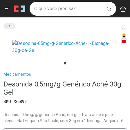
Drogaria São Paulo
Menu
Aces
Ir direto para a home
O que você precisa?
V
i
BUSCAR
Navegue pela página
Ir direto para o conteúdo
Faça a sua busca
Ir direto para a busca
Ir direto para a conta
AD
1
/ 1
Ir direto para a ajuda
Med
Ir direto para a notificações
Tarj
Ir direto para o carrinho
Ir direto para o menu
Breadcrumb
Medicamentos
Desonida 0,5mg/g Genérico Aché 30g
Gel
736899
Desonida 0,5mg/g, genérico Aché, em gel. Trata acne e pele
oleosa. Na Drogaria São Paulo, com 30g em 1 bisnaga. Adquira já!