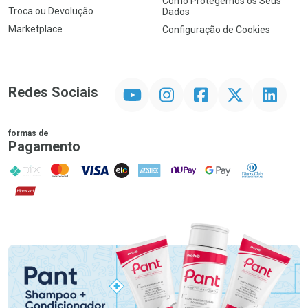
Como Protegemos os Seus
Troca ou Devolução
Dados
Marketplace
Configuração de Cookies
YouTube
Instagram
Facebook
Twitter
Linkedin
Redes Sociais
formas de
Pagamento
PIX
MasterCard
VISA
ELO
AMEX
NuPay
Google Pay
Diners Club
Hipercard
Promoção em Destaque