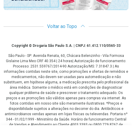
Voltar ao Topo
Copyright
Copyright © Drogaria São Paulo S.A. | CNPJ: 61.412.110/0565-33
São Paulo - SP: Avenida Renata, 60, Chácara Belenzinho - Vila Formosa
Gislaine Lima Meo CRF 40.354 | 24 horas| Autorização de funcionamento:
Processo: 2531.559767/2014-90 Autorização/MS: 7.31847.3 | As
informações contidas neste site, como promoções e ofertas de remédios e
medicamentos, não devem ser usadas para automedicação e não
substituem, em hipótese alguma, a medicação prescrita pelo profissional da
área médica. Somente o médico está em condições de diagnosticar
qualquer problema de saúde e prescrever o tratamento adequado. Os
preços e as promoções são válidos apenas para compras via internet. As
fotos contidas em nosso site são meramente ilustrativas. *Preços e
disponibilidade sujeitos a alterações no decorrer do dia. Antibióticos e
antimicrobianos vendas apenas em lojas físicas ou televendas. Portaria nº
344 - 01/02/1999 - Ministério da Saúde. Horário de funcionamento Central
de Vendas e Atendimento ao Cliente 4003 3393 ou 0800 779 8767 de
domingo a domingo das 08h00 às 20h00.