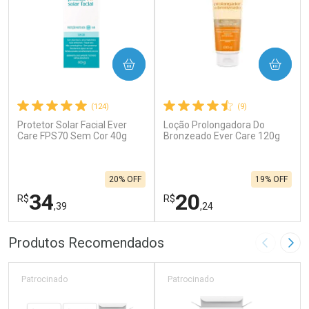
COMPRAR
COMPRAR
(124)
(9)
Protetor Solar Facial Ever
Loção Prolongadora Do
Care FPS70 Sem Cor 40g
Bronzeado Ever Care 120g
20% OFF
19% OFF
34
20
R$
R$
,39
,24
FECHAR
F
FECHAR
F
Produtos Recomendados
Imagem A
Pró
Laboratório
Laboratório
Por Menos
Por Menos
Patrocinado
Patrocinado