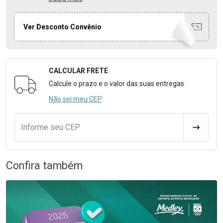
Ver Desconto Convênio
CALCULAR FRETE
Formulário para Calcular o Frete
Calcule o prazo e o valor das suas entregas
Não sei meu CEP
Informe seu CEP
CALCULA
Confira também