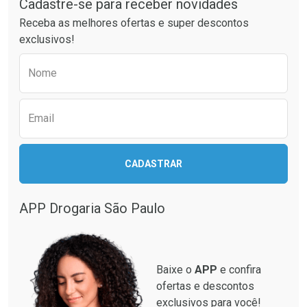
Cadastre-se para receber novidades
Receba as melhores ofertas e super descontos
exclusivos!
Preencha o formulário abaixo para receber 
Nome
Email
Ativar Desconto
CADASTRAR
Ativar Desconto
Comprar sem Desconto
Comprar sem Desconto
Por R$ 664,02/cada
Por R$ 19,98/cada
APP Drogaria São Paulo
Comprar sem Desconto
Comprar sem Desconto
Por R$ 664,02/cada
Por R$ 19,98/cada
Baixe o
APP
e confira
ofertas e descontos
exclusivos para você!