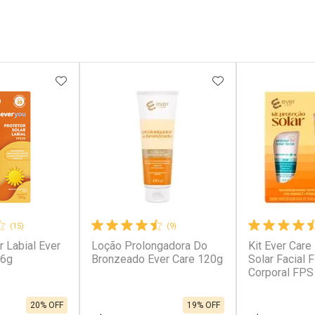
FAVORITOS
ADICIONAR AOS FAVORITOS
ADICIONAR AOS 
(15)
(9)
r Labial Ever
Loção Prolongadora Do
Kit Ever Care
,6g
Bronzeado Ever Care 120g
Solar Facial 
Corporal FPS
20% OFF
19% OFF