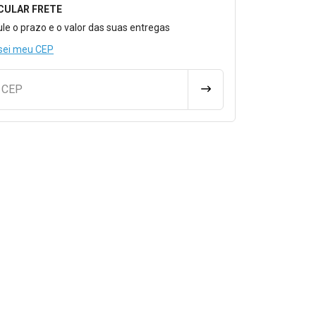
CULAR FRETE
o para Calcular o Frete
ule o prazo e o valor das suas entregas
sei meu CEP
u CEP
CALCULAR FRETE