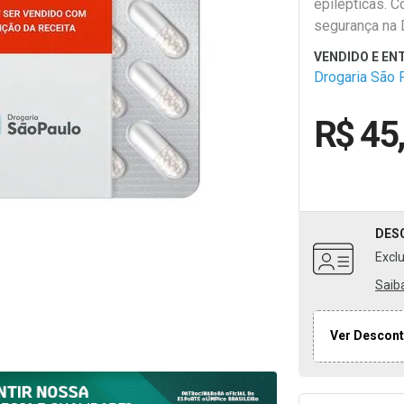
epilépticas. C
segurança na 
Paulo.
Drogaria São 
R$ 45
DES
Excl
Saib
Ver Descont