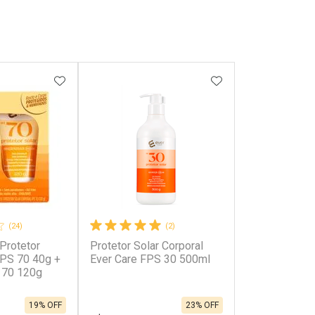
FAVORITOS
ADICIONAR AOS FAVORITOS
ADICIONAR AOS 
(24)
(2)
 Protetor
Protetor Solar Corporal
FPS 70 40g +
Ever Care FPS 30 500ml
 70 120g
19% OFF
23% OFF