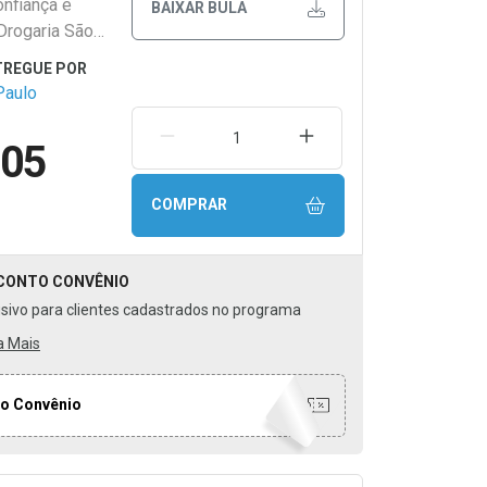
onfiança e
BAIXAR BULA
Drogaria São
Paulo
REMOVER UMA UNIDADE
AUMENTAR UMA UNIDA
,05
COMPRAR
CONTO
CONVÊNIO
usivo para clientes cadastrados no programa
a Mais
o Convênio