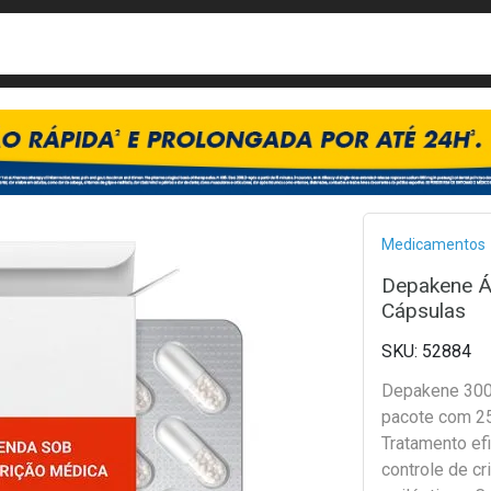
busca
isa?
Bread
Medicamentos
Depakene Á
Cápsulas
52884
Depakene 300
pacote com 25
Tratamento ef
controle de cr