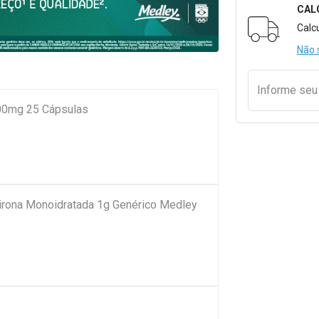
CAL
Formulári
Calc
Não 
Informe se
00mg 25 Cápsulas
pirona Monoidratada 1g Genérico Medley