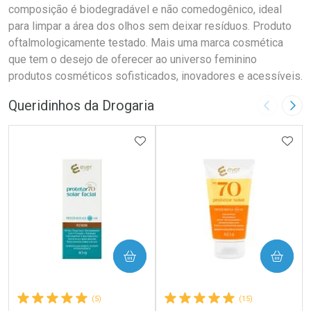
composição é biodegradável e não comedogênico, ideal
para limpar a área dos olhos sem deixar resíduos. Produto
oftalmologicamente testado. Mais uma marca cosmética
que tem o desejo de oferecer ao universo feminino
produtos cosméticos sofisticados, inovadores e acessíveis.
Queridinhos da Drogaria
Imagem A
Pró
ADICIONAR AOS FAVORITOS
ADIC
COMPRAR
COMPRAR
(5)
(15)