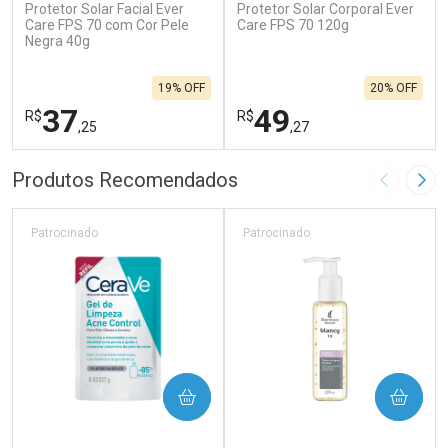
Protetor Solar Facial Ever
Protetor Solar Corporal Ever
Care FPS 70 com Cor Pele
Care FPS 70 120g
Negra 40g
19% OFF
20% OFF
37
49
R$
R$
,25
,27
FECHAR
F
FECHAR
F
Produtos Recomendados
Imagem A
Pró
Laboratório
Laboratório
Por Menos
Por Menos
Patrocinado
Patrocinado
COMPRAR
COMPRAR