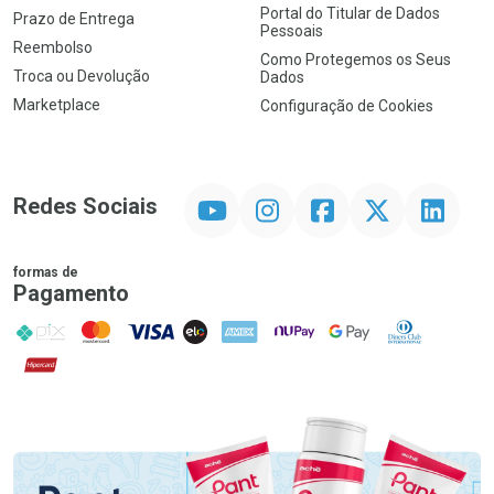
Portal do Titular de Dados
Prazo de Entrega
Pessoais
Reembolso
Como Protegemos os Seus
Troca ou Devolução
Dados
Marketplace
Configuração de Cookies
YouTube
Instagram
Facebook
Twitter
Linkedin
Redes Sociais
formas de
Pagamento
PIX
MasterCard
VISA
ELO
AMEX
NuPay
Google Pay
Diners Club
Hipercard
Promoção em Destaque