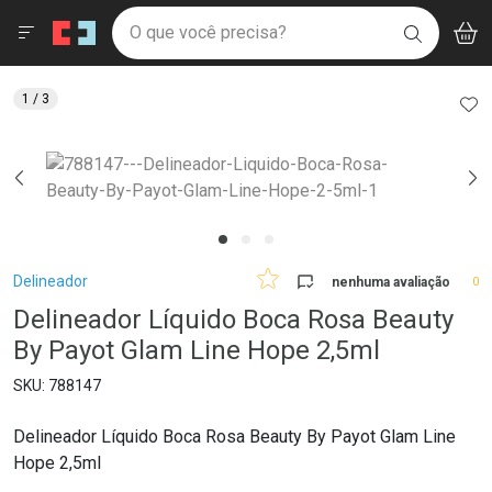
Drogaria São Paulo
Menu
Aces
Ir direto para a home
O que você precisa?
V
i
BUSCAR
Navegue pela página
Ir direto para o conteúdo
Faça a sua busca
Ir direto para a busca
Ir direto para a conta
AD
1
/ 3
Ir direto para a ajuda
Ir direto para a notificações
Ir direto para o carrinho
Ir direto para o menu
Breadcrumb
Delineador
nenhuma avaliação
0
Delineador Líquido Boca Rosa Beauty
By Payot Glam Line Hope 2,5ml
788147
Delineador Líquido Boca Rosa Beauty By Payot Glam Line
Hope 2,5ml