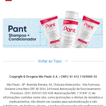
Promoção em Destaque
Voltar ao Topo
Copyright
Copyright © Drogaria São Paulo S.A. | CNPJ: 61.412.110/0565-33
São Paulo - SP: Avenida Renata, 60, Chácara Belenzinho - Vila Formosa
Gislaine Lima Meo CRF 40.354 | 24 horas| Autorização de funcionamento:
Processo: 2531.559767/2014-90 Autorização/MS: 7.31847.3 | As
informações contidas neste site, como promoções e ofertas de remédios e
medicamentos, não devem ser usadas para automedicação e não
substituem, em hipótese alguma, a medicação prescrita pelo profissional da