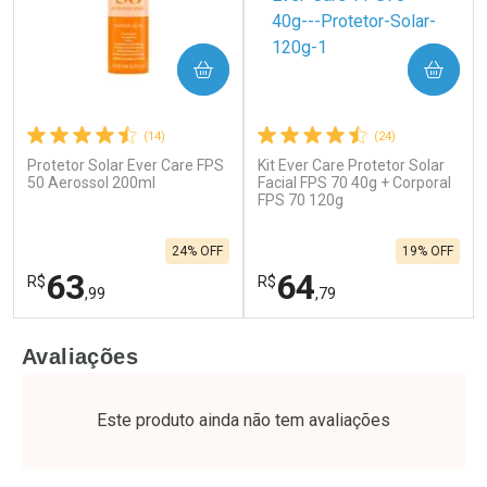
COMPRAR
COMPRAR
(14)
(24)
Protetor Solar Ever Care FPS
Kit Ever Care Protetor Solar
50 Aerossol 200ml
Facial FPS 70 40g + Corporal
FPS 70 120g
24% OFF
19% OFF
63
64
R$
R$
,99
,79
FECHAR
F
FECHAR
F
Avaliações
Laboratório
Laboratório
Por Menos
Por Menos
Este produto ainda não tem avaliações