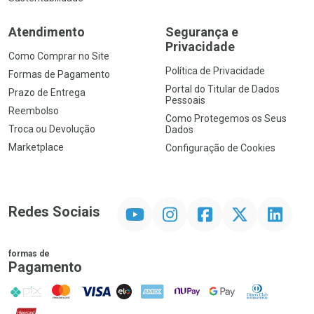
Atendimento
Segurança e
Privacidade
Como Comprar no Site
Política de Privacidade
Formas de Pagamento
Portal do Titular de Dados
Prazo de Entrega
Pessoais
Reembolso
Como Protegemos os Seus
Troca ou Devolução
Dados
Marketplace
Configuração de Cookies
YouTube
Instagram
Facebook
Twitter
Linkedin
Redes Sociais
formas de
Pagamento
PIX
MasterCard
VISA
ELO
AMEX
NuPay
Google Pay
Diners Club
Hipercard