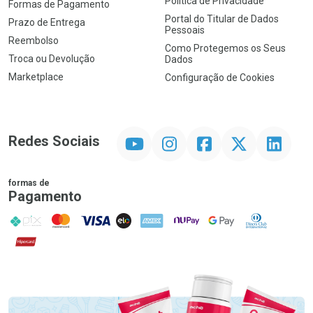
Política de Privacidade
Formas de Pagamento
Portal do Titular de Dados
Prazo de Entrega
Pessoais
Reembolso
Como Protegemos os Seus
Troca ou Devolução
Dados
Marketplace
Configuração de Cookies
YouTube
Instagram
Facebook
Twitter
Linkedin
Redes Sociais
formas de
Pagamento
PIX
MasterCard
VISA
ELO
AMEX
NuPay
Google Pay
Diners Club
Hipercard
Promoção em Destaque