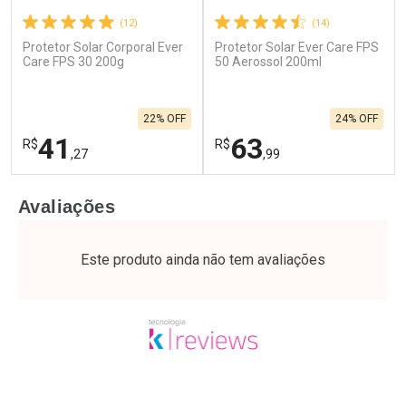
(12)
(14)
Protetor Solar Corporal Ever
Protetor Solar Ever Care FPS
Care FPS 30 200g
50 Aerossol 200ml
22% OFF
24% OFF
41
63
R$
R$
,27
,99
FECHAR
F
FECHAR
F
Avaliações
Laboratório
Laboratório
Por Menos
Por Menos
Este produto ainda não tem avaliações