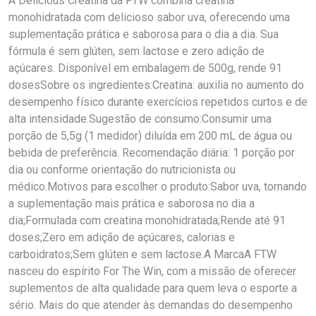
A Delicious Creatina da FTW combina creatina
monohidratada com delicioso sabor uva, oferecendo uma
suplementação prática e saborosa para o dia a dia. Sua
fórmula é sem glúten, sem lactose e zero adição de
açúcares. Disponível em embalagem de 500g, rende 91
dosesSobre os ingredientes:Creatina: auxilia no aumento do
desempenho físico durante exercícios repetidos curtos e de
alta intensidade.Sugestão de consumo:Consumir uma
porção de 5,5g (1 medidor) diluída em 200 mL de água ou
bebida de preferência. Recomendação diária: 1 porção por
dia ou conforme orientação do nutricionista ou
médico.Motivos para escolher o produto:Sabor uva, tornando
a suplementação mais prática e saborosa no dia a
dia;Formulada com creatina monohidratada;Rende até 91
doses;Zero em adição de açúcares, calorias e
carboidratos;Sem glúten e sem lactose.A MarcaA FTW
nasceu do espírito For The Win, com a missão de oferecer
suplementos de alta qualidade para quem leva o esporte a
sério. Mais do que atender às demandas do desempenho