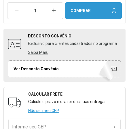
REMOVER UMA UNIDADE
AUMENTAR UMA UNIDADE
COMPRAR
DESCONTO
CONVÊNIO
Exclusivo para clientes cadastrados no programa
Saiba Mais
Ver Desconto Convênio
CALCULAR FRETE
Formulário para Calcular o Frete
Calcule o prazo e o valor das suas entregas
Não sei meu CEP
Informe seu CEP
CALCULA