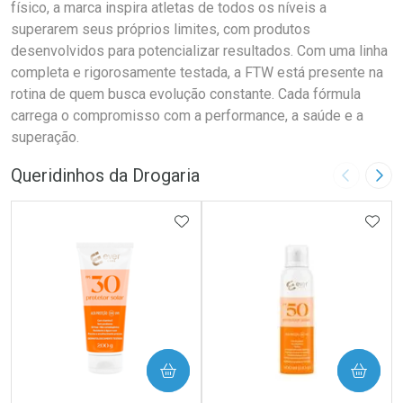
físico, a marca inspira atletas de todos os níveis a
superarem seus próprios limites, com produtos
desenvolvidos para potencializar resultados. Com uma linha
completa e rigorosamente testada, a FTW está presente na
rotina de quem busca evolução constante. Cada fórmula
carrega o compromisso com a performance, a saúde e a
superação.
Queridinhos da Drogaria
Imagem A
Pró
ADICIONAR AOS FAVORITOS
ADIC
COMPRAR
COMPRAR