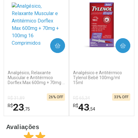
COMPRAR
COMPRAR
(276)
(59)
Analgésico, Relaxante
Analgésico e Antitérmico
Ativar Desconto
Ativar Desconto
Muscular e Antitérmico
Tylenol Bebê 100mg/ml
Dorflex Max 600mg + 70mg +
Comprar sem Desconto
15ml
Comprar sem Desconto
100mg 16 Comprimidos
Por R$ 25,27/cada
Por R$ 55,99/cada
Comprar sem Desconto
Comprar sem Desconto
26% OFF
33% OFF
Por R$ 25,27/cada
Por R$ 55,99/cada
R$ 31,89
R$ 65,34
23
43
R$
R$
,75
,54
FECHAR
F
FECHAR
F
Avaliações