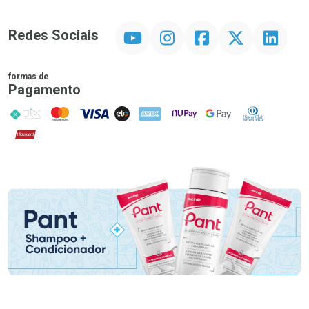
YouTube
Instagram
Facebook
Twitter
Linkedin
Redes Sociais
formas de
Pagamento
PIX
MasterCard
VISA
ELO
AMEX
NuPay
Google Pay
Diners Club
Hipercard
Promoção em Destaque