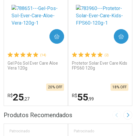
COMPRAR
COMPRAR
(14)
(2)
Gel Pós Sol Ever Care Aloe
Protetor Solar Ever Care Kids
Vera 120g
FPS60 120g
20% OFF
18% OFF
25
55
R$
R$
,27
,99
FECHAR
F
FECHAR
F
Produtos Recomendados
Imagem A
Pró
Laboratório
Laboratório
Por Menos
Por Menos
Patrocinado
Patrocinado