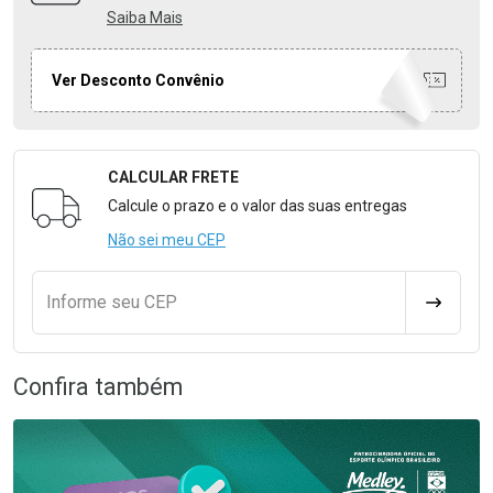
Saiba Mais
Ver Desconto Convênio
CALCULAR FRETE
Formulário para Calcular o Frete
Calcule o prazo e o valor das suas entregas
Não sei meu CEP
Informe seu CEP
CALCULA
Confira também