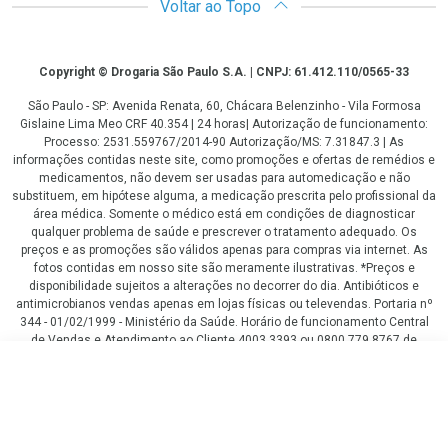
Voltar ao Topo
Copyright
Copyright © Drogaria São Paulo S.A. | CNPJ: 61.412.110/0565-33
São Paulo - SP: Avenida Renata, 60, Chácara Belenzinho - Vila Formosa
Gislaine Lima Meo CRF 40.354 | 24 horas| Autorização de funcionamento:
Processo: 2531.559767/2014-90 Autorização/MS: 7.31847.3 | As
informações contidas neste site, como promoções e ofertas de remédios e
medicamentos, não devem ser usadas para automedicação e não
substituem, em hipótese alguma, a medicação prescrita pelo profissional da
área médica. Somente o médico está em condições de diagnosticar
qualquer problema de saúde e prescrever o tratamento adequado. Os
preços e as promoções são válidos apenas para compras via internet. As
fotos contidas em nosso site são meramente ilustrativas. *Preços e
disponibilidade sujeitos a alterações no decorrer do dia. Antibióticos e
antimicrobianos vendas apenas em lojas físicas ou televendas. Portaria nº
344 - 01/02/1999 - Ministério da Saúde. Horário de funcionamento Central
de Vendas e Atendimento ao Cliente 4003 3393 ou 0800 779 8767 de
domingo a domingo das 08h00 às 20h00.
R$ 38,60
LGPD Aceite os Cookies
COMPRAR