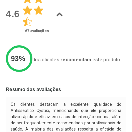
Laboratório
Laboratório
Por Menos
Por Menos
4.6
67
avaliações
93%
dos clientes
recomendam
este produto
Ativar Desconto
Ativar Desconto
Comprar sem Desconto
Comprar sem Desconto
Resumo das avaliações
Por R$ 23,75/cada
Por R$ 43,54/cada
Comprar sem Desconto
Comprar sem Desconto
Por R$ 23,75/cada
Por R$ 43,54/cada
Os clientes destacam a excelente qualidade do
Antisséptico Cystex, mencionando que ele proporciona
alívio rápido e eficaz em casos de infecção urinária, além
de ser frequentemente recomendado por profissionais de
saúde. A maioria das avaliações ressalta a eficácia do