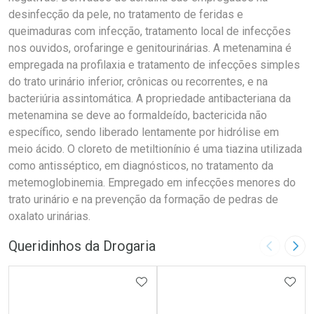
desinfecção da pele, no tratamento de feridas e
queimaduras com infecção, tratamento local de infecções
nos ouvidos, orofaringe e genitourinárias. A metenamina é
empregada na profilaxia e tratamento de infecções simples
do trato urinário inferior, crônicas ou recorrentes, e na
bacteriúria assintomática. A propriedade antibacteriana da
metenamina se deve ao formaldeído, bactericida não
específico, sendo liberado lentamente por hidrólise em
meio ácido. O cloreto de metiltionínio é uma tiazina utilizada
como antisséptico, em diagnósticos, no tratamento da
metemoglobinemia. Empregado em infecções menores do
trato urinário e na prevenção da formação de pedras de
oxalato urinárias.
Queridinhos da Drogaria
Imagem A
Pró
ADICIONAR AOS FAVORITOS
ADIC