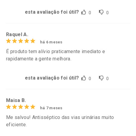
esta avaliação foi útil?
0
0
Raquel A.
há 6 meses
É produto tem alívio praticamente imediato e
rapidamente a gente melhora.
esta avaliação foi útil?
0
0
Maisa B.
há 7 meses
Me salvou! Antisséptico das vias urinárias muito
eficiente.