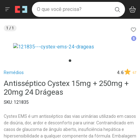
Drogaria São Paulo
Menu
Aces
Ir direto para a home
O que você precisa?
V
i
BUSCAR
Navegue pela página
Ir direto para o conteúdo
Faça a sua busca
Ir direto para a busca
Ir direto para a conta
AD
1
/ 1
Ir direto para a ajuda
Med
Ir direto para a notificações
Ir direto para o carrinho
Ir direto para o menu
Breadcrumb
Remédios
4.6
67
Antisséptico Cystex 15mg + 250mg +
20mg 24 Drágeas
121835
Cystex EMS é um antisséptico das vias urinárias utilizado em casos
de disúria, dor, ardor e desconforto para urinar. Contraindicado em
casos de glaucoma de ângulo aberto, insuficiência hepática e
hipersensibilidade a qualquer componente da fórmula. Embalagem