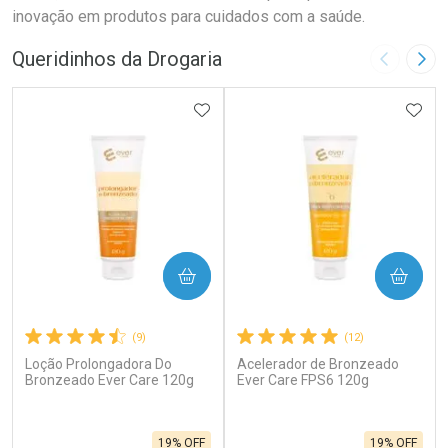
inovação em produtos para cuidados com a saúde.
Queridinhos da Drogaria
Imagem A
Pró
ADICIONAR AOS FAVORITOS
ADIC
COMPRAR
COMPRAR
(9)
(12)
Loção Prolongadora Do
Acelerador de Bronzeado
Bronzeado Ever Care 120g
Ever Care FPS6 120g
19% OFF
19% OFF