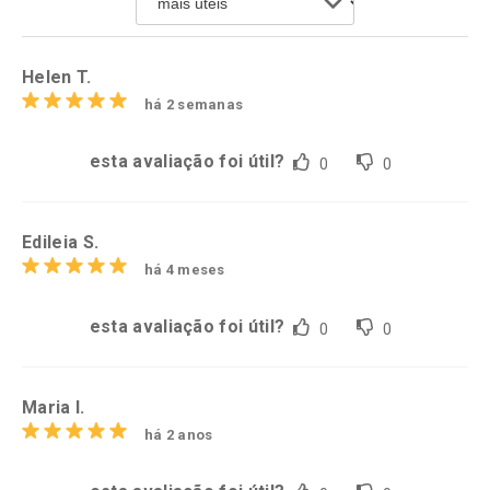
Comprar sem Desconto
Comprar sem Desconto
Por R$ 20,24/cada
Por R$ 21,86/cada
Helen T.
há 2 semanas
esta avaliação foi útil?
0
0
Edileia S.
há 4 meses
esta avaliação foi útil?
0
0
Maria I.
há 2 anos