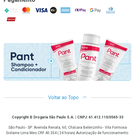
PIX
MasterCard
VISA
ELO
AMEX
NuPay
Google Pay
Diners Club
Hipercard
Promoção em Destaque
Voltar ao Topo
Copyright
Copyright © Drogaria São Paulo S.A. | CNPJ: 61.412.110/0565-33
São Paulo - SP: Avenida Renata, 60, Chácara Belenzinho - Vila Formosa
Gislaine Lima Meo CRF 40.354 | 24 horas| Autorização de funcionamento: