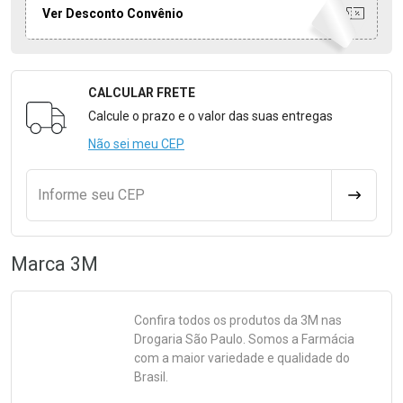
Ver Desconto Convênio
CALCULAR FRETE
Formulário para Calcular o Frete
Calcule o prazo e o valor das suas entregas
Não sei meu CEP
Informe seu CEP
CALCULA
Marca
3M
Confira todos os produtos da
3M
nas
Drogaria São Paulo. Somos a Farmácia
com a maior variedade e qualidade do
Brasil.