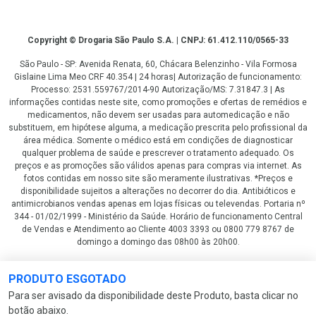
Copyright
Copyright © Drogaria São Paulo S.A. | CNPJ: 61.412.110/0565-33
São Paulo - SP: Avenida Renata, 60, Chácara Belenzinho - Vila Formosa
Gislaine Lima Meo CRF 40.354 | 24 horas| Autorização de funcionamento:
Processo: 2531.559767/2014-90 Autorização/MS: 7.31847.3 | As
informações contidas neste site, como promoções e ofertas de remédios e
medicamentos, não devem ser usadas para automedicação e não
substituem, em hipótese alguma, a medicação prescrita pelo profissional da
área médica. Somente o médico está em condições de diagnosticar
qualquer problema de saúde e prescrever o tratamento adequado. Os
preços e as promoções são válidos apenas para compras via internet. As
fotos contidas em nosso site são meramente ilustrativas. *Preços e
disponibilidade sujeitos a alterações no decorrer do dia. Antibióticos e
antimicrobianos vendas apenas em lojas físicas ou televendas. Portaria nº
344 - 01/02/1999 - Ministério da Saúde. Horário de funcionamento Central
de Vendas e Atendimento ao Cliente 4003 3393 ou 0800 779 8767 de
domingo a domingo das 08h00 às 20h00.
LGPD Aceite os Cookies
PRODUTO ESGOTADO
Para ser avisado da disponibilidade deste Produto, basta clicar no
botão abaixo.