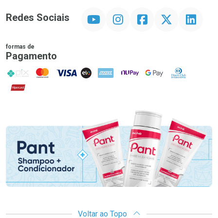
YouTube
Instagram
Facebook
Twitter
Linkedin
Redes Sociais
formas de
Pagamento
PIX
MasterCard
VISA
ELO
AMEX
NuPay
Google Pay
Diners Club
Hipercard
Promoção em Destaque
Voltar ao Topo