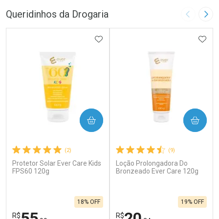
Queridinhos da Drogaria
Imagem A
Pró
ADICIONAR AOS FAVORITOS
ADIC
COMPRAR
COMPRAR
(2)
(9)
Protetor Solar Ever Care Kids
Loção Prolongadora Do
FPS60 120g
Bronzeado Ever Care 120g
18% OFF
19% OFF
55
20
R$
R$