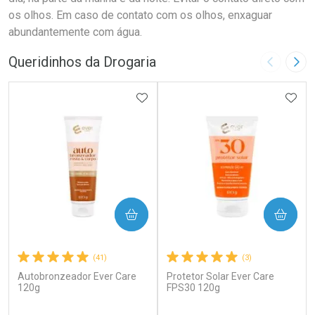
os olhos. Em caso de contato com os olhos, enxaguar
abundantemente com água.
Queridinhos da Drogaria
Imagem A
Pró
ADICIONAR AOS FAVORITOS
ADIC
COMPRAR
COMPRAR
(41)
(3)
Autobronzeador Ever Care
Protetor Solar Ever Care
120g
FPS30 120g