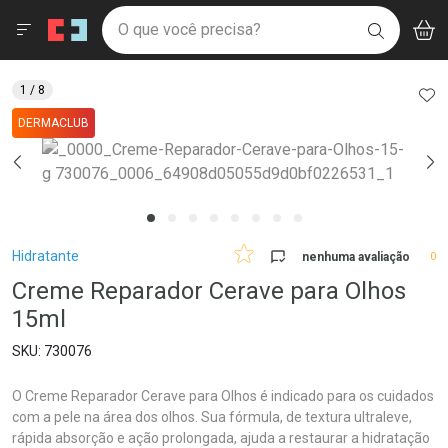
Drogaria São Paulo
Menu
Aces
Ir direto para a home
O que você precisa?
V
i
BUSCAR
Navegue pela página
Ir direto para o conteúdo
Faça a sua busca
Ir direto para a busca
Ir direto para a conta
AD
1
/ 8
Ir direto para a ajuda
DERMACLUB
Ir direto para a notificações
Ir direto para o carrinho
Ir direto para o menu
Breadcrumb
Hidratante
nenhuma avaliação
0
Creme Reparador Cerave para Olhos
15ml
730076
O Creme Reparador Cerave para Olhos é indicado para os cuidados
com a pele na área dos olhos. Sua fórmula, de textura ultraleve,
rápida absorção e ação prolongada, ajuda a restaurar a hidratação