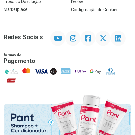
Troca ou Devolução
Dados
Marketplace
Configuração de Cookies
YouTube
Instagram
Facebook
Twitter
Linkedin
Redes Sociais
formas de
Pagamento
PIX
MasterCard
VISA
ELO
AMEX
NuPay
Google Pay
Diners Club
Hipercard
Promoção em Destaque