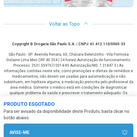
Voltar ao Topo
Copyright
Copyright © Drogaria São Paulo S.A. | CNPJ: 61.412.110/0565-33
São Paulo - SP: Avenida Renata, 60, Chácara Belenzinho - Vila Formosa
Gislaine Lima Meo CRF 40.354 | 24 horas| Autorização de funcionamento:
Processo: 2531.559767/2014-90 Autorização/MS: 7.31847.3 | As
informações contidas neste site, como promoções e ofertas de remédios e
medicamentos, não devem ser usadas para automedicação e não
substituem, em hipótese alguma, a medicação prescrita pelo profissional da
área médica. Somente o médico está em condições de diagnosticar
qualquer problema de saúde e prescrever o tratamento adequado. Os
preços e as promoções são válidos apenas para compras via internet. As
PRODUTO ESGOTADO
fotos contidas em nosso site são meramente ilustrativas. *Preços e
disponibilidade sujeitos a alterações no decorrer do dia. Antibióticos e
Para ser avisado da disponibilidade deste Produto, basta clicar no
antimicrobianos vendas apenas em lojas físicas ou televendas. Portaria nº
botão abaixo.
344 - 01/02/1999 - Ministério da Saúde. Horário de funcionamento Central
de Vendas e Atendimento ao Cliente 4003 3393 ou 0800 779 8767 de
domingo a domingo das 08h00 às 20h00.
AVISE-ME