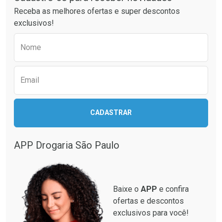
Ativar Desconto
Receba as melhores ofertas e super descontos
Comprar sem Desconto
Comprar sem Desconto
exclusivos!
Comprar sem Desconto
Por R$ 133,99/cada
Por R$ 40,99/cada
Comprar sem Desconto
Por R$ 133,99/cada
Preencha o formulário abaixo para receber 
Por R$ 40,99/cada
Nome
Email
CADASTRAR
APP Drogaria São Paulo
Baixe o
APP
e confira
ofertas e descontos
exclusivos para você!