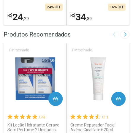
24% OFF
16% OFF
24
34
R$
R$
,29
,39
FECHAR
F
FECHAR
F
Produtos Recomendados
Imagem A
Pró
Laboratório
Laboratório
Por Menos
Por Menos
Patrocinado
Patrocinado
COMPRAR
COMPRAR
(95)
(61)
Kit Loção Hidratante Cerave
Creme Reparador Facial
Ativar Desconto
Ativar Desconto
Sem Perfume 2 Unidades
Avène Cicalfate+ 20ml