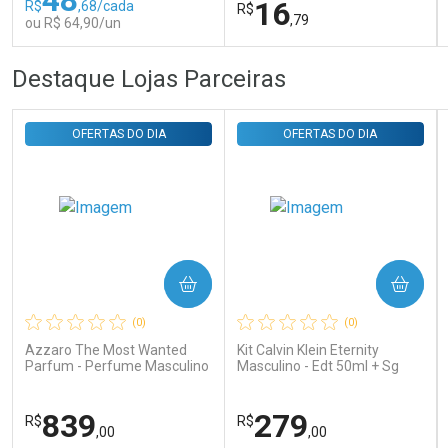
16
R$
,68/cada
R$
,79
ou R$ 64,90/un
FECHAR
FECHAR
FEC
FEC
Destaque Lojas Parceiras
Laboratório
Laboratório
Por Menos
Por Menos
OFERTAS DO DIA
OFERTAS DO DIA
COMPRAR
COMPRAR
Ativar Desconto
Ativar Desconto
(0)
(0)
Comprar sem Desconto
Comprar sem Desconto
Comprar sem Desconto
Comprar sem Desconto
Azzaro The Most Wanted
Kit Calvin Klein Eternity
Por R$ 64,90/cada
Por R$ 16,79/cada
Por R$ 64,90/cada
Por R$ 16,79/cada
Parfum - Perfume Masculino
Masculino - Edt 50ml + Sg
100ml
839
279
R$
R$
,00
,00