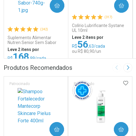
COMPRAR
COMPRAR
(317)
Colírio Lubrificante Systane
(242)
UL 10ml
Leve 2 itens por
Suplemento Alimentar
56
Nutren Senior Sem Sabor
R$
,63/cada
740g
Leve 2 itens por
ou R$ 80,90/un
168
R$
,99/cada
ou R$ 187,76/un
FECHAR
FECHAR
FEC
FEC
Produtos Recomendados
Imagem A
Pró
Laboratório
Laboratório
Por Menos
Por Menos
ADIC
Patrocinado
Patrocinado
COMPRAR
COMPRAR
Ativar Desconto
Ativar Desconto