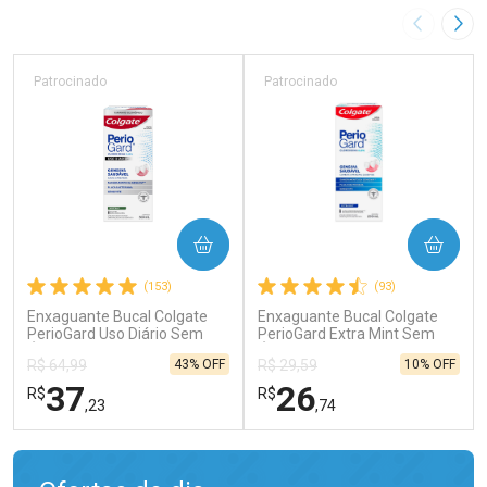
Imagem A
Pró
Patrocinado
Patrocinado
COMPRAR
COMPRAR
(153)
(93)
Enxaguante Bucal Colgate
Enxaguante Bucal Colgate
PerioGard Uso Diário Sem
PerioGard Extra Mint Sem
Álcool 500ml
Álcool 250ml
43% OFF
10% OFF
R$ 64,99
R$ 29,59
37
26
R$
R$
,23
,74
FECHAR
FECHAR
FEC
FEC
Laboratório
Laboratório