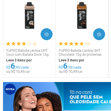
COMPRAR
COMPRAR
(6)
(19)
YoPRO Bebida Láctea UHT
YoPRO Bebida Láctea UHT
Coco com Batata Doce 15g
Chocolate 15g de proteínas
de proteínas 250ml
250ml
Leve 3 itens por
Leve 3 itens por
6
6
R$
,99/cada
R$
,99/cada
ou R$ 10,49/un
ou R$ 10,49/un
FECHAR
FECHAR
FEC
FEC
Laboratório
Laboratório
Por Menos
Por Menos