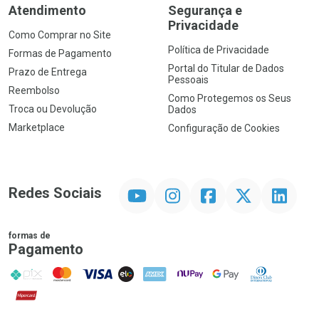
Atendimento
Segurança e
Privacidade
Como Comprar no Site
Política de Privacidade
Formas de Pagamento
Portal do Titular de Dados
Prazo de Entrega
Pessoais
Reembolso
Como Protegemos os Seus
Troca ou Devolução
Dados
Marketplace
Configuração de Cookies
YouTube
Instagram
Facebook
Twitter
Linkedin
Redes Sociais
formas de
Pagamento
PIX
MasterCard
VISA
ELO
AMEX
NuPay
Google Pay
Diners Club
Hipercard