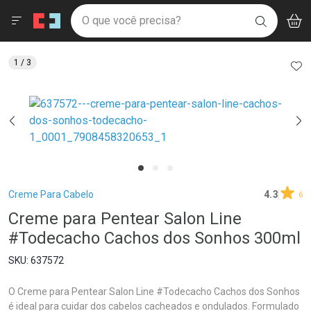
Drogaria São Paulo
Menu
Aces
Ir direto para a home
O que você precisa?
V
i
BUSCAR
Navegue pela página
Ir direto para o conteúdo
Faça a sua busca
Ir direto para a busca
Ir direto para a conta
AD
1
/ 3
Ir direto para a ajuda
Ir direto para a notificações
Ir direto para o carrinho
Ir direto para o menu
Breadcrumb
Creme Para Cabelo
4.3
6
Creme para Pentear Salon Line
#Todecacho Cachos dos Sonhos 300ml
637572
O Creme para Pentear Salon Line #Todecacho Cachos dos Sonhos
é ideal para cuidar dos cabelos cacheados e ondulados. Formulado