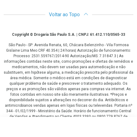
Voltar ao Topo
Copyright
Copyright © Drogaria São Paulo S.A. | CNPJ: 61.412.110/0565-33
São Paulo - SP: Avenida Renata, 60, Chácara Belenzinho - Vila Formosa
Gislaine Lima Meo CRF 40.354 | 24 horas| Autorização de funcionamento:
Processo: 2531.559767/2014-90 Autorização/MS: 7.31847.3 | As
informações contidas neste site, como promoções e ofertas de remédios e
medicamentos, não devem ser usadas para automedicação e não
substituem, em hipótese alguma, a medicação prescrita pelo profissional da
área médica. Somente o médico está em condições de diagnosticar
qualquer problema de saúde e prescrever o tratamento adequado. Os
preços e as promoções são válidos apenas para compras via internet. As
fotos contidas em nosso site são meramente ilustrativas. *Preços e
disponibilidade sujeitos a alterações no decorrer do dia. Antibióticos e
antimicrobianos vendas apenas em lojas físicas ou televendas. Portaria nº
344 - 01/02/1999 - Ministério da Saúde. Horário de funcionamento Central
de Vendas e Atendimento ao Cliente 4003 3393 ou 0800 779 8767 de
domingo a domingo das 08h00 às 20h00.
R$ 22,99
LGPD Aceite os Cookies
COMPRAR