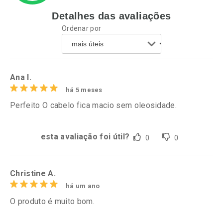
Detalhes das avaliações
Ativar Desconto
Ativar Desconto
Ordenar por
Comprar sem Desconto
Comprar sem Desconto
Por R$ 39,99/cada
Por R$ 26,59/cada
Comprar sem Desconto
Comprar sem Desconto
Por R$ 39,99/cada
Por R$ 26,59/cada
Ana l.
há 5 meses
Perfeito O cabelo fica macio sem oleosidade.
esta avaliação foi útil?
0
0
Christine A.
há um ano
O produto é muito bom.