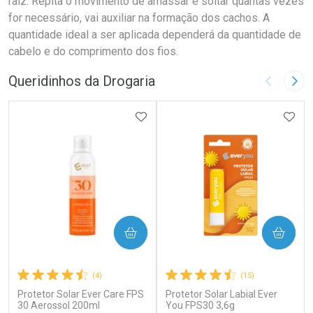
raiz. Repita o movimento de amassar e soltar quantas vezes
for necessário, vai auxiliar na formação dos cachos. A
quantidade ideal a ser aplicada dependerá da quantidade de
cabelo e do comprimento dos fios.
Queridinhos da Drogaria
Imagem A
Pró
ADICIONAR AOS FAVORITOS
ADIC
COMPRAR
COMPRAR
(4)
(15)
Protetor Solar Ever Care FPS
Protetor Solar Labial Ever
30 Aerossol 200ml
You FPS30 3,6g