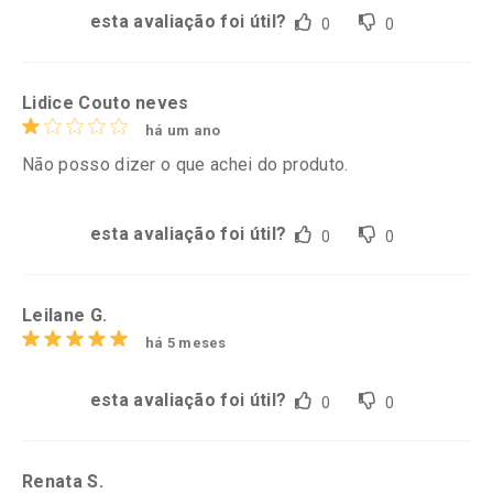
esta avaliação foi útil?
0
0
Lidice Couto neves
há um ano
Não posso dizer o que achei do produto.
esta avaliação foi útil?
0
0
Leilane G.
há 5 meses
esta avaliação foi útil?
0
0
Renata S.