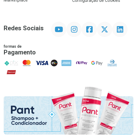
Marketplace
Configuração de Cookies
YouTube
Instagram
Facebook
Twitter
Linkedin
Redes Sociais
formas de
Pagamento
PIX
MasterCard
VISA
ELO
AMEX
NuPay
Google Pay
Diners Club
Hipercard
Promoção em Destaque