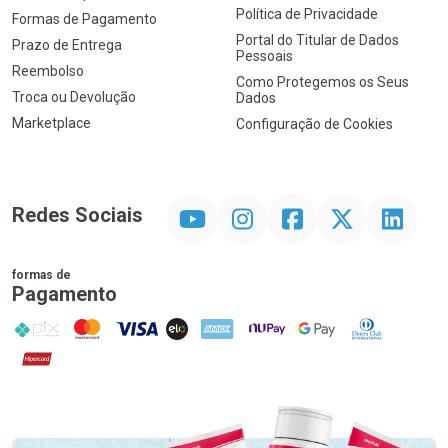
Política de Privacidade
Formas de Pagamento
Portal do Titular de Dados
Prazo de Entrega
Pessoais
Reembolso
Como Protegemos os Seus
Troca ou Devolução
Dados
Marketplace
Configuração de Cookies
YouTube
Instagram
Facebook
Twitter
Linkedin
Redes Sociais
formas de
Pagamento
PIX
MasterCard
VISA
ELO
AMEX
NuPay
Google Pay
Diners Club
Hipercard
Promoção em Destaque