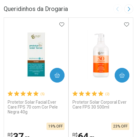
Queridinhos da Drogaria
Imagem A
Pró
ADICIONAR AOS FAVORITOS
ADIC
COMPRAR
COMPRAR
(5)
(2)
Protetor Solar Facial Ever
Protetor Solar Corporal Ever
Care FPS 70 com Cor Pele
Care FPS 30 500ml
Negra 40g
19% OFF
23% OFF
37
64
R$
R$