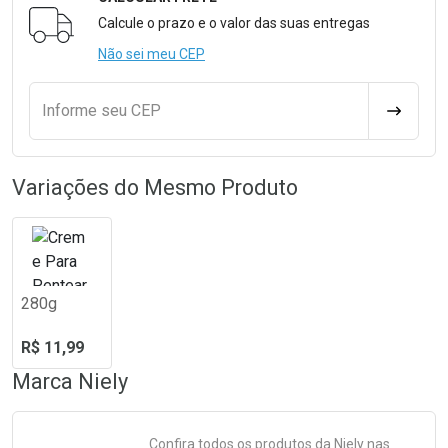
Formulário para Calcular o Frete
Calcule o prazo e o valor das suas entregas
Não sei meu CEP
Informe seu CEP
CALCULA
Variações do Mesmo Produto
280g
R$ 11,99
Marca
Niely
Confira todos os produtos da
Niely
nas