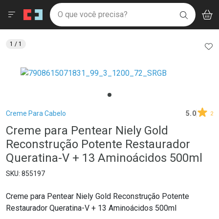
Drogaria São Paulo
Menu
Aces
Ir direto para a home
O que você precisa?
V
i
BUSCAR
Navegue pela página
Ir direto para o conteúdo
Faça a sua busca
Ir direto para a busca
Ir direto para a conta
AD
1
/ 1
Ir direto para a ajuda
Ir direto para a notificações
Ir direto para o carrinho
Ir direto para o menu
Breadcrumb
Creme Para Cabelo
5.0
2
Creme para Pentear Niely Gold
Reconstrução Potente Restaurador
Queratina-V + 13 Aminoácidos 500ml
855197
Creme para Pentear Niely Gold Reconstrução Potente
Restaurador Queratina-V + 13 Aminoácidos 500ml