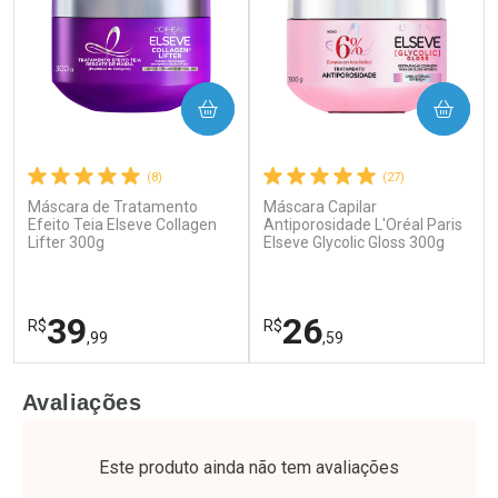
COMPRAR
COMPRAR
(8)
(27)
Máscara de Tratamento
Máscara Capilar
Ativar Desconto
Ativar Desconto
Efeito Teia Elseve Collagen
Antiporosidade L'Oréal Paris
Lifter 300g
Comprar sem Desconto
Elseve Glycolic Gloss 300g
Comprar sem Desconto
Por R$ 28,79/cada
Por R$ 17,59/cada
Comprar sem Desconto
Comprar sem Desconto
Por R$ 28,79/cada
Por R$ 17,59/cada
39
26
R$
R$
,99
,59
FECHAR
F
FECHAR
F
Avaliações
Laboratório
Laboratório
Por Menos
Por Menos
Este produto ainda não tem avaliações