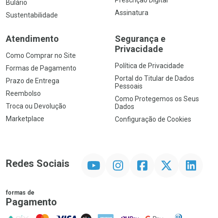
Prescrição Digital
Bulário
Assinatura
Sustentabilidade
Atendimento
Segurança e
Privacidade
Como Comprar no Site
Política de Privacidade
Formas de Pagamento
Portal do Titular de Dados
Prazo de Entrega
Pessoais
Reembolso
Como Protegemos os Seus
Troca ou Devolução
Dados
Marketplace
Configuração de Cookies
YouTube
Instagram
Facebook
Twitter
Linkedin
Redes Sociais
formas de
Pagamento
PIX
MasterCard
VISA
ELO
AMEX
NuPay
Google Pay
Diners Club