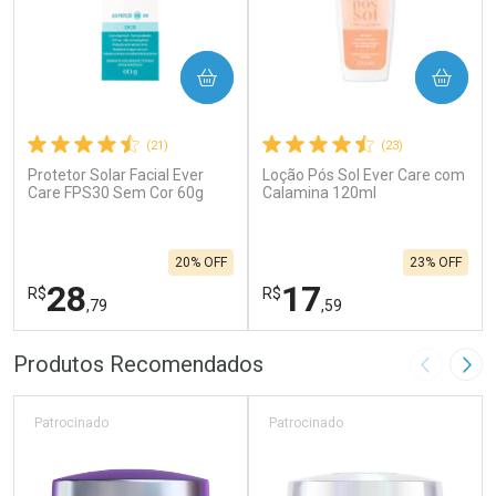
COMPRAR
COMPRAR
(21)
(23)
Protetor Solar Facial Ever
Loção Pós Sol Ever Care com
Care FPS30 Sem Cor 60g
Calamina 120ml
20% OFF
23% OFF
28
17
R$
R$
,79
,59
FECHAR
F
FECHAR
F
Produtos Recomendados
Imagem A
Pró
Laboratório
Laboratório
Por Menos
Por Menos
Patrocinado
Patrocinado