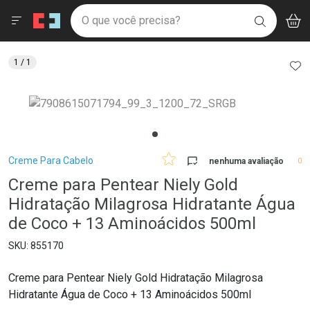
Drogaria São Paulo
Menu
Aces
Ir direto para a home
O que você precisa?
V
i
BUSCAR
Navegue pela página
Ir direto para o conteúdo
Faça a sua busca
Ir direto para a busca
Ir direto para a conta
AD
1
/ 1
Ir direto para a ajuda
Ir direto para a notificações
Ir direto para o carrinho
Ir direto para o menu
Breadcrumb
Creme Para Cabelo
nenhuma avaliação
0
Creme para Pentear Niely Gold
Hidratação Milagrosa Hidratante Água
de Coco + 13 Aminoácidos 500ml
855170
Creme para Pentear Niely Gold Hidratação Milagrosa
Hidratante Água de Coco + 13 Aminoácidos 500ml