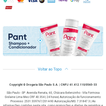
Hipercard
Promoção em Destaque
Voltar ao Topo
Copyright
Copyright © Drogaria São Paulo S.A. | CNPJ: 61.412.110/0565-33
São Paulo - SP: Avenida Renata, 60, Chácara Belenzinho - Vila Formosa
Gislaine Lima Meo CRF 40.354 | 24 horas| Autorização de funcionamento:
Processo: 2531.559767/2014-90 Autorização/MS: 7.31847.3 | As
informações contidas neste site, como promoções e ofertas de remédios e