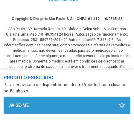
Copyright
Copyright © Drogaria São Paulo S.A. | CNPJ: 61.412.110/0565-33
São Paulo - SP: Avenida Renata, 60, Chácara Belenzinho - Vila Formosa
Gislaine Lima Meo CRF 40.354 | 24 horas| Autorização de funcionamento:
Processo: 2531.559767/2014-90 Autorização/MS: 7.31847.3 | As
informações contidas neste site, como promoções e ofertas de remédios e
medicamentos, não devem ser usadas para automedicação e não
substituem, em hipótese alguma, a medicação prescrita pelo profissional da
área médica. Somente o médico está em condições de diagnosticar
qualquer problema de saúde e prescrever o tratamento adequado. Os
preços e as promoções são válidos apenas para compras via internet. As
PRODUTO ESGOTADO
fotos contidas em nosso site são meramente ilustrativas. *Preços e
disponibilidade sujeitos a alterações no decorrer do dia. Antibióticos e
Para ser avisado da disponibilidade deste Produto, basta clicar no
antimicrobianos vendas apenas em lojas físicas ou televendas. Portaria nº
botão abaixo.
344 - 01/02/1999 - Ministério da Saúde. Horário de funcionamento Central
de Vendas e Atendimento ao Cliente 4003 3393 ou 0800 779 8767 de
domingo a domingo das 08h00 às 20h00.
AVISE-ME
LGPD Aceite os Cookies