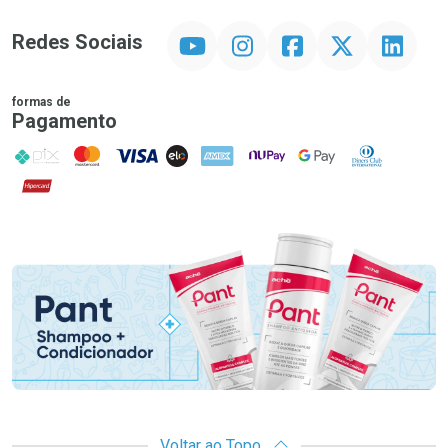
YouTube
Instagram
Facebook
Twitter
Linkedin
Redes Sociais
formas de
Pagamento
PIX
MasterCard
VISA
ELO
AMEX
NuPay
Google Pay
Diners Club
Hipercard
Promoção em Destaque
Voltar ao Topo