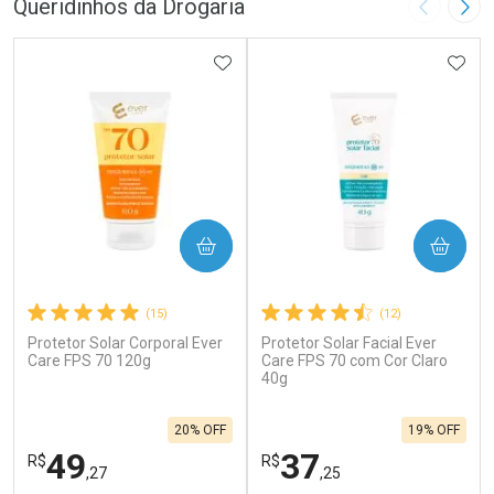
Queridinhos da Drogaria
Imagem A
Pró
ADICIONAR AOS FAVORITOS
ADIC
COMPRAR
COMPRAR
(15)
(12)
Protetor Solar Corporal Ever
Protetor Solar Facial Ever
Care FPS 70 120g
Care FPS 70 com Cor Claro
40g
20% OFF
19% OFF
49
37
R$
R$
,27
,25