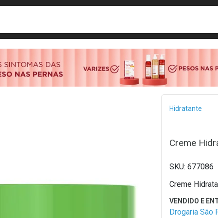
busca
isa?
Bread
Hidratante
Creme Hidra
677086
Creme Hidrata
Drogaria São 