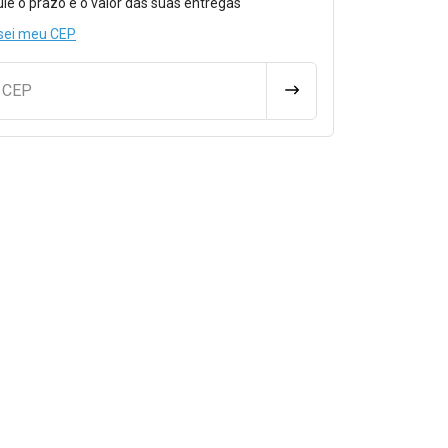
ule o prazo e o valor das suas entregas
sei meu CEP
u CEP
CALCULAR FRETE