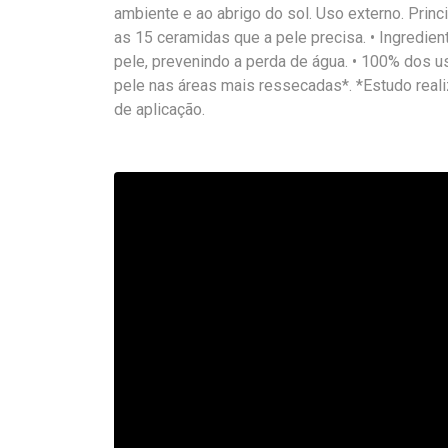
ambiente e ao abrigo do sol. Uso externo. Princi
as 15 ceramidas que a pele precisa. • Ingredie
pele, prevenindo a perda de água. • 100% dos us
pele nas áreas mais ressecadas*. *Estudo reali
de aplicação.