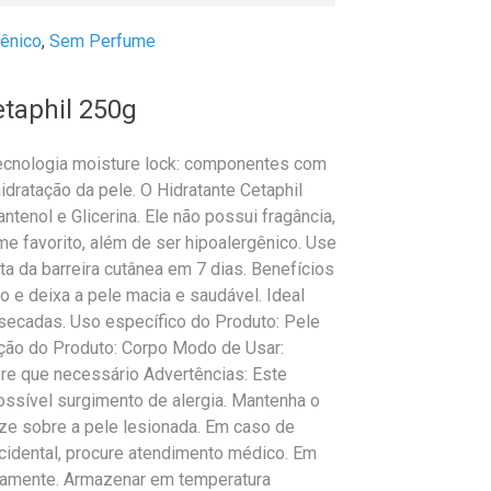
gênico
,
Sem Perfume
taphil 250g
tecnologia moisture lock: componentes com
idratação da pele. O Hidratante Cetaphil
tenol e Glicerina. Ele não possui fragância,
me favorito, além de ser hipoalergênico. Use
a da barreira cutânea em 7 dias. Benefícios
o e deixa a pele macia e saudável. Ideal
ecadas. Uso específico do Produto: Pele
ação do Produto: Corpo Modo de Usar:
pre que necessário Advertências: Este
ossível surgimento de alergia. Mantenha o
ize sobre a pele lesionada. Em caso de
cidental, procure atendimento médico. Em
tamente. Armazenar em temperatura