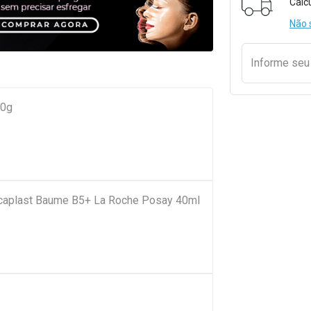
Calc
Não 
Informe se
50g
Cicaplast Baume B5+ La Roche Posay 40ml