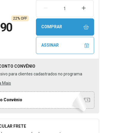
REMOVER UMA UNIDADE
AUMENTAR UMA UNIDA
22% OFF
,90
COMPRAR
ASSINAR
CONTO
CONVÊNIO
usivo para clientes cadastrados no programa
a Mais
o Convênio
CULAR FRETE
o para Calcular o Frete