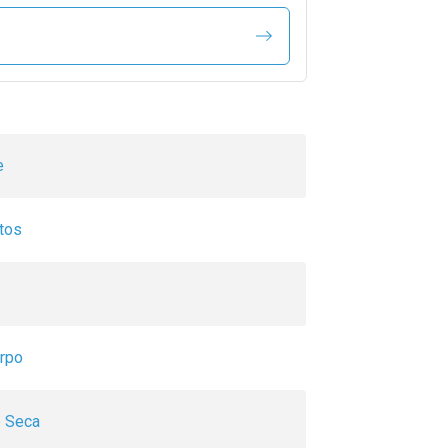
e
tos
orpo
e Seca