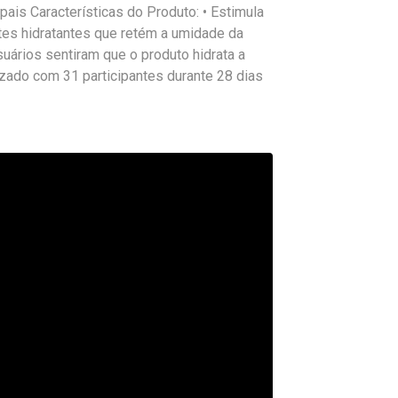
pais Características do Produto: • Estimula
ntes hidratantes que retém a umidade da
uários sentiram que o produto hidrata a
zado com 31 participantes durante 28 dias