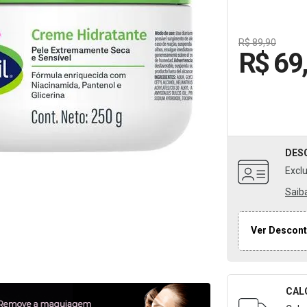
R$ 89,90
R$ 69
DES
Excl
Saib
Ver Descont
CAL
Formulári