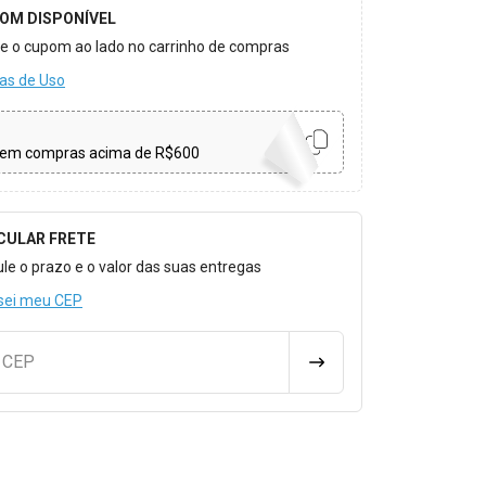
OM DISPONÍVEL
ize o cupom ao lado no carrinho de compras
as de Uso
em compras acima de R$600
CULAR FRETE
o para Calcular o Frete
ule o prazo e o valor das suas entregas
sei meu CEP
u CEP
CALCULAR FRETE