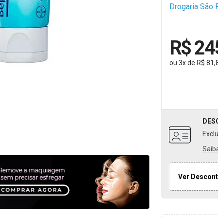
Drogaria São 
R$ 24
ou
3
x
de
R$ 81,
DES
Excl
Saib
Ver Descont