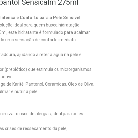
epantol Sensicalm 275ml
Intensa e Conforto para a Pele Sensível
solução ideal para quem busca hidratação
75ml, este hidratante é formulado para acalmar,
ando uma sensação de conforto imediato.
adoura, ajudando a reter a água na pele e
r (prebiótico) que estimula os microrganismos
audável
a de Karité, Pantenol, Ceramidas, Óleo de Oliva,
lmar e nutrir a pele
imizar o risco de alergias, ideal para peles
as crises de ressecamento da pele,