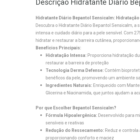
Descrição Hidratante Diário B
Hidratante Diário Bepantol Sensicalm: Hidratação 
Descubra o Hidratante Diário Bepantol Sensicalm, a 
intensa e cuidado diário para a pele sensível. Com 2
hidratar e restaurar a barreira cutânea, proporcion
Benefícios Principais:
Hidratação Intensa:
Proporciona hidratação dur
restaurar a barreira de proteção
Tecnologia Derma Defense:
Contém bioproteto
benéficos da pele, promovendo um ambiente s
Ingredientes Naturais:
Enriquecido com Manteig
Glicerina e Niacinamida, que juntos ajudam a aca
Por que Escolher Bepantol Sensicalm?
Fórmula Hipoalergênica:
Desenvolvido para min
sensíveis e reativas
Redução do Ressecamento:
Reduz e controla 
proporcionando conforto e maciez