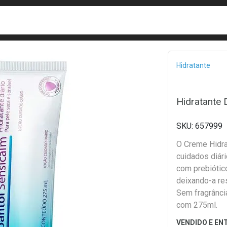
busca
isa?
Bread
Hidratante
Hidratante 
657999
O Creme Hidra
cuidados diári
com prebiótico
deixando-a res
Sem fragrânci
com 275ml.