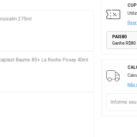
CUP
Util
Sensicalm 275ml
Regr
PAIS80
Ganhe R$80 
Cicaplast Baume B5+ La Roche Posay 40ml
CAL
Formulári
Calc
Não 
Informe se