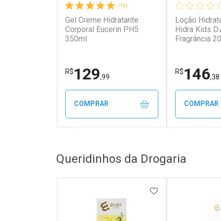
(16)
Gel Creme Hidratante
Loção Hidrat
Corporal Eucerin PH5
Hidra Kids D
350ml
Fragrância 2
129
146
R$
R$
,99
,38
COMPRAR
COMPRAR
FECHAR
FECHAR
Queridinhos da Drogaria
Laboratório
Laborató
Por Menos
Por Men
ADICIONAR AOS 