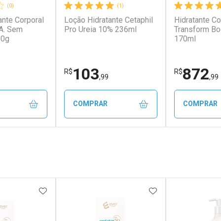
(0)
(1)
ante Corporal
Loção Hidratante Cetaphil
Hidratante Co
.A. Sem
Pro Ureia 10% 236ml
Transform B
00g
170ml
103
872
R$
R$
,99
,99
COMPRAR
COMPRAR
FECHAR
FECHAR
FECHAR
FECHAR
rio
Laboratório
Laborató
os
Por Menos
Por Men
FAVORITOS
ADICIONAR AOS FAVORITOS
ADICIONAR AOS 