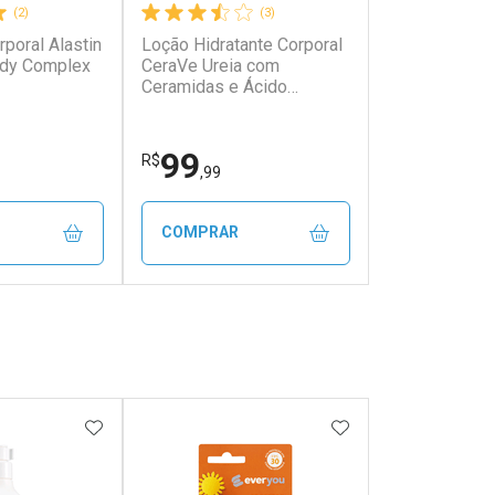
(2)
(3)
rporal Alastin
Loção Hidratante Corporal
ody Complex
CeraVe Ureia com
Ceramidas e Ácido
Hialurônico 200ml
99
R$
,99
COMPRAR
FECHAR
FECHAR
FECHAR
FECHAR
rio
Dermaclub
os
Por Menos
FAVORITOS
ADICIONAR AOS FAVORITOS
ADICIONAR AOS 