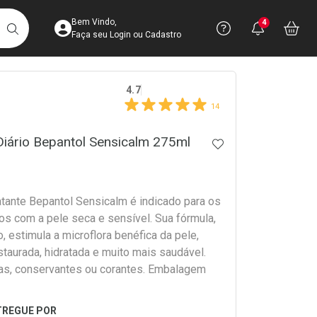
Acesse sua Conta
Precisa de 
Notific
Aces
Bem Vindo,
4
Você po
notifica
Vo
it
BUSCAR
Ver Recursos 
Faça seu Login ou Cadastro
crumb
4.7
Atendimento ao 
14
Central de Ajud
Diário Bepantol Sensicalm 275ml
ADICIONAR AOS 
Televendas
4003-3393
tante Bepantol Sensicalm é indicado para os
os com a pele seca e sensível. Sua fórmula,
, estimula a microflora benéfica da pele,
taurada, hidratada e muito mais saudável.
as, conservantes ou corantes. Embalagem