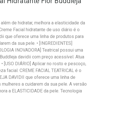
al Hidratante Flor Buddleja
 além de hidratar, melhora a elasticidade da
reme Facial hidratante de uso diário é o
dii que oferece uma linha de produtos para
idarem da sua pele. • [INGREDIENTES]
ECNOLOGIA INOVADORA] Teatrical possui uma
 Buddleja davidii com preço acessível. Atua
. • [USO DIÁRIO] Aplicar no rosto e pescoço,
peza facial. CREME FACIAL TEATRICAL é o
 DAVIDII que oferece uma linha de
 mulheres a cuidarem da sua pele. A versão
hora a ELASTICIDADE da pele. Tecnologia