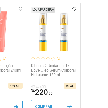
FAVORITOS
ADICIONAR AOS FAVORITOS
ADICIONAR AOS 
LOJA PARCEIRA
(0)
(0)
 - Loção
Kit com 2 Unidades de
orporal 240ml
Dove Óleo Sérum Corporal
Hidratante 150ml
48% OFF
8% OFF
R$ 239,33
220
R$
,90
COMPRAR