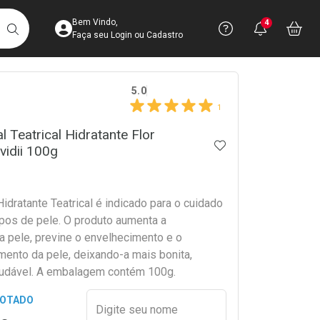
Acesse sua Conta
Precisa de 
Notific
Aces
Bem Vindo,
4
Você po
notifica
Vo
it
BUSCAR
Ver Recursos 
Faça seu Login ou Cadastro
crumb
5.0
Atendimento ao 
1
Central de Ajud
l Teatrical Hidratante Flor
ADICIONAR AOS 
vidii 100g
Televendas
4003-3393
idratante Teatrical é indicado para o cuidado
ipos de pele. O produto aumenta a
a pele, previne o envelhecimento e o
mento da pele, deixando-a mais bonita,
audável. A embalagem contém 100g.
Preencher nome e email para s
GOTADO
Digite seu nome