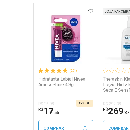
ADICIONAR AOS 
LOJA PARCEIR
(201)
Hidratante Labial Nivea
Theraskin Kla
Amora Shine 4,8g
Loção Hidrat
Seca E Sensí
35% OFF
R$ 26,99
R$ 292,39
17
269
R$
R$
,65
,87
COMPRAR
COMPRAR