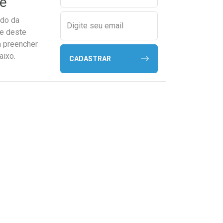
e
ado da
Digite seu email
de deste
a preencher
aixo.
CADASTRAR