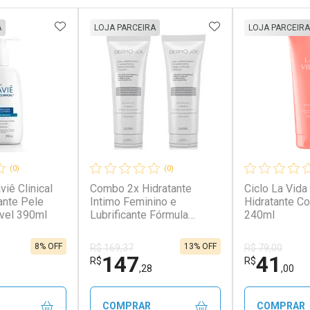
FAVORITOS
ADICIONAR AOS FAVORITOS
ADICIONAR AOS 
A
LOJA PARCEIRA
LOJA PARCEIRA
(0)
(0)
viê Clinical
Combo 2x Hidratante
Ciclo La Vida
ante Pele
Intimo Feminino e
Hidratante C
vel 390ml
Lubrificante Fórmula
240ml
Exclusiva 220ml
8% OFF
13% OFF
R$ 169,37
R$ 79,00
147
41
R$
R$
,28
,00
COMPRAR
COMPRAR