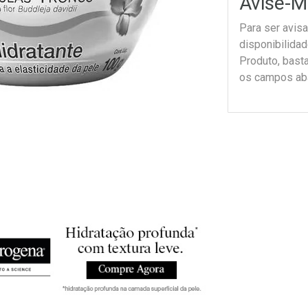
Avise-M
Para ser avis
disponibilida
Produto, bast
os campos ab