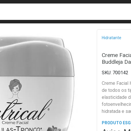
busca
isa?
Bread
Hidratante
Creme Facia
Buddleja Da
700142
Creme Facial H
de todos os t
elasticidade d
fotoenvelheci
hidratada e s
PRODUTO ES