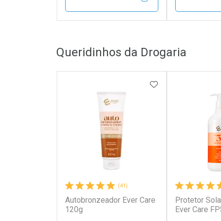
FECHAR
FECHAR
Queridinhos da Drogaria
Laboratório
Laborató
Por Menos
Por Men
ADICIONAR AOS 
(41)
Autobronzeador Ever Care
Protetor Sola
Ativar Desconto
Ativar Des
120g
Ever Care F