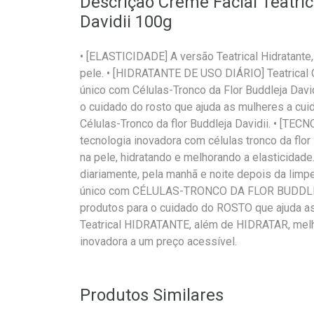
Descrição Creme Facial Teatric
Davidii 100g
• [ELASTICIDADE] A versão Teatrical Hidratante,
pele. • [HIDRATANTE DE USO DIÁRIO] Teatrical C
único com Células-Tronco da Flor Buddleja Davi
o cuidado do rosto que ajuda as mulheres a cu
Células-Tronco da flor Buddleja Davidii. • [T
tecnologia inovadora com células tronco da flor
na pele, hidratando e melhorando a elasticidade
diariamente, pela manhã e noite depois da lim
único com CÉLULAS-TRONCO DA FLOR BUDDLEJA
produtos para o cuidado do ROSTO que ajuda as
Teatrical HIDRATANTE, além de HIDRATAR, mel
inovadora a um preço acessível.
Produtos Similares