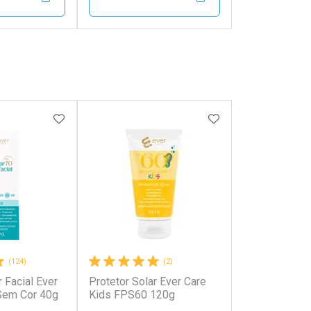
FECHAR
FECHAR
FECHAR
FECHAR
rio
Laboratório
os
Por Menos
FAVORITOS
ADICIONAR AOS FAVORITOS
ADICIONAR AOS 
(124)
(2)
r Facial Ever
Protetor Solar Ever Care
onto
Ativar Desconto
Sem Cor 40g
Kids FPS60 120g