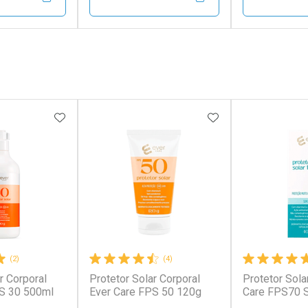
FECHAR
FECHAR
FECHAR
FECHAR
rio
Laboratório
Laborató
os
Por Menos
Por Men
FAVORITOS
ADICIONAR AOS FAVORITOS
ADICIONAR AOS 
(2)
(4)
r Corporal
Protetor Solar Corporal
Protetor Sola
conto
Ativar Desconto
Ativar Desc
PS 30 500ml
Ever Care FPS 50 120g
Care FPS70 