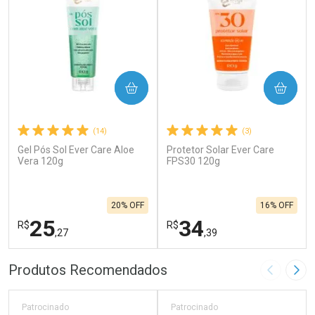
COMPRAR
COMPRAR
(14)
(3)
Gel Pós Sol Ever Care Aloe
Protetor Solar Ever Care
Vera 120g
FPS30 120g
20% OFF
16% OFF
25
34
R$
R$
,27
,39
FECHAR
F
FECHAR
F
Produtos Recomendados
Imagem A
Pró
Laboratório
Laboratório
Por Menos
Por Menos
Patrocinado
Patrocinado