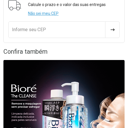
Calcule o prazo e o valor das suas entregas
Não sei meu CEP
Informe seu CEP
CALCULA
Confira também