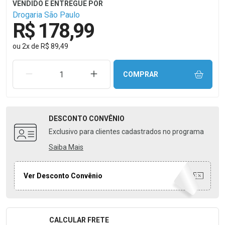
Drogaria São Paulo
R$ 178,99
ou
2
x
de
R$ 89,49
REMOVER UMA UNIDADE
AUMENTAR UMA UNIDADE
COMPRAR
DESCONTO
CONVÊNIO
Exclusivo para clientes cadastrados no programa
Saiba Mais
Ver Desconto Convênio
CALCULAR FRETE
Formulário para Calcular o Frete