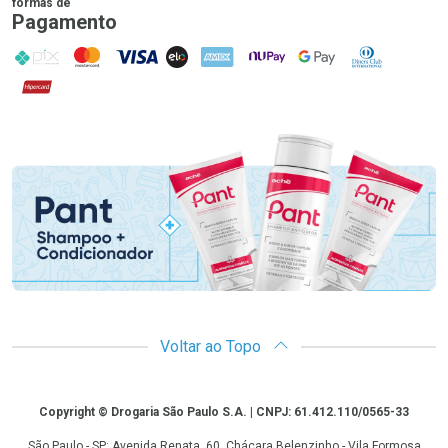
formas de
Pagamento
PIX
MasterCard
VISA
ELO
AMEX
NuPay
Google Pay
Diners Club
Hipercard
Promoção em Destaque
Voltar ao Topo
Copyright
Copyright © Drogaria São Paulo S.A. | CNPJ: 61.412.110/0565-33
São Paulo - SP: Avenida Renata, 60, Chácara Belenzinho - Vila Formosa