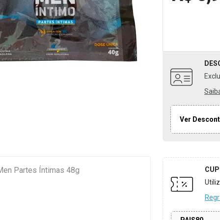
DES
Excl
Saib
Ver Descont
Men Partes Íntimas 48g
CUP
Util
Regr