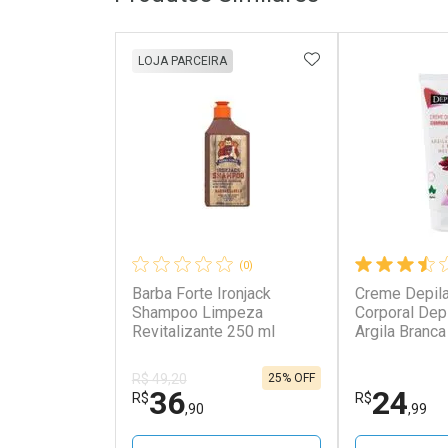
ADICIONAR AOS 
LOJA PARCEIRA
(0)
Barba Forte Ironjack
Creme Depila
Shampoo Limpeza
Corporal Dep
Revitalizante 250 ml
Argila Branc
Mosqueta 1
25% OFF
R$ 49,20
36
24
R$
R$
,90
,99