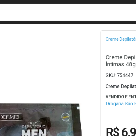
busca
isa?
Bread
Creme Depilató
Creme Depil
Íntimas 48g
754447
Creme Depilat
Drogaria São 
R$ 6,