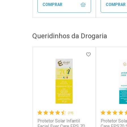
COMPRAR
COMPRAR
FECHAR
FECHAR
Queridinhos da Drogaria
Laboratório
Laborató
Por Menos
Por Men
ADICIONAR AOS 
(19)
Protetor Solar Infantil
Protetor Sola
Ativar Desconto
Ativar Des
Facial Ever Care FPS 70
Care FPS70 