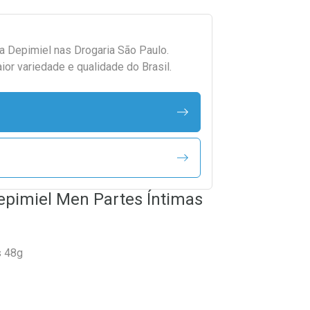
da
Depimiel
nas Drogaria São Paulo.
r variedade e qualidade do Brasil.
epimiel Men Partes Íntimas
s 48g