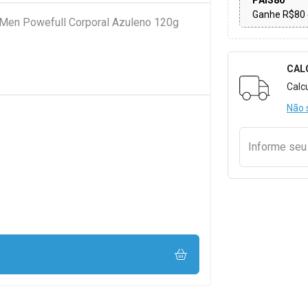
PAIS80
Ganhe R$80 
 Men Powefull Corporal Azuleno 120g
CAL
Formulári
Calc
Não 
Informe se