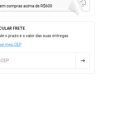
em compras acima de R$600
CULAR FRETE
o para Calcular o Frete
ule o prazo e o valor das suas entregas
sei meu CEP
u CEP
CALCULAR FRETE