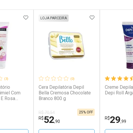
FAVORITOS
ADICIONAR AOS FAVORITOS
ADICIONAR AOS 
LOJA PARCEIRA
(3)
(0)
tório
Cera Depilatória Depil
Creme Depilat
imiel Com
Bella Cremosa Chocolate
Depi Roll Arg
a E Rosa
Branco 800 g
20g
25% OFF
R$ 70,54
52
29
R$
R$
,90
,99