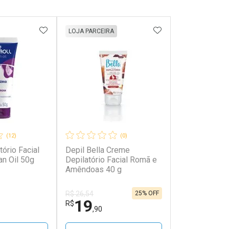
FAVORITOS
ADICIONAR AOS FAVORITOS
ADICIONAR AOS 
LOJA PARCEIRA
(12)
(0)
ório Facial
Depil Bella Creme
an Oil 50g
Depilatório Facial Romã e
Amêndoas 40 g
25% OFF
R$ 26,54
19
R$
,90