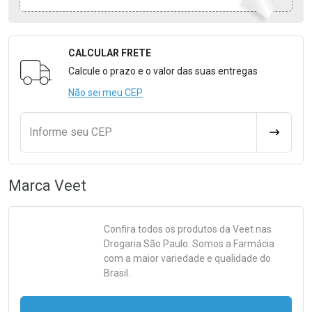
CALCULAR FRETE
Formulário para Calcular o Frete
Calcule o prazo e o valor das suas entregas
Não sei meu CEP
Informe seu CEP
CALCULA
Marca
Veet
Confira todos os produtos da
Veet
nas
Drogaria São Paulo. Somos a Farmácia
com a maior variedade e qualidade do
Brasil.