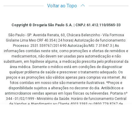
Voltar ao Topo
Copyright
Copyright © Drogaria São Paulo S.A. | CNPJ: 61.412.110/0565-33
São Paulo - SP: Avenida Renata, 60, Chácara Belenzinho - Vila Formosa
Gislaine Lima Meo CRF 40.354 | 24 horas| Autorização de funcionamento:
Processo: 2531.559767/2014-90 Autorização/MS: 7.31847.3 | As
informações contidas neste site, como promoções e ofertas de remédios e
medicamentos, não devem ser usadas para automedicação e não
substituem, em hipótese alguma, a medicação prescrita pelo profissional da
área médica. Somente o médico está em condições de diagnosticar
qualquer problema de saúde e prescrever o tratamento adequado. Os
preços e as promoções são válidos apenas para compras via internet. As
fotos contidas em nosso site são meramente ilustrativas. *Preços e
disponibilidade sujeitos a alterações no decorrer do dia. Antibióticos e
antimicrobianos vendas apenas em lojas físicas ou televendas. Portaria nº
344 - 01/02/1999 - Ministério da Saúde. Horário de funcionamento Central
de Vendas e Atendimento ao Cliente 4003 3393 ou 0800 779 8767 de
domingo a domingo das 08h00 às 20h00.
R$ 83,59
LGPD Aceite os Cookies
COMPRAR
R$ 67,59