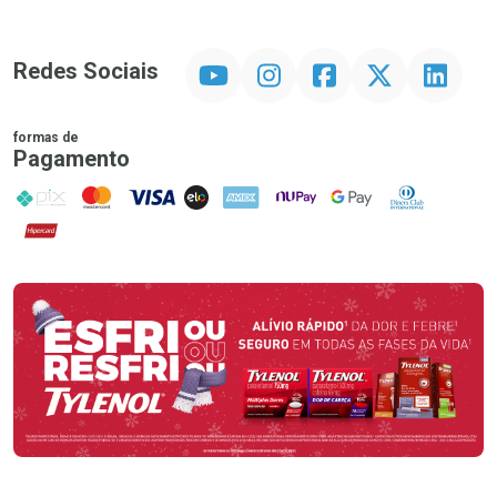
YouTube
Instagram
Facebook
Twitter
Linkedin
Redes Sociais
formas de
Pagamento
PIX
MasterCard
VISA
ELO
AMEX
NuPay
Google Pay
Diners Club
Hipercard
Promoção em Destaque