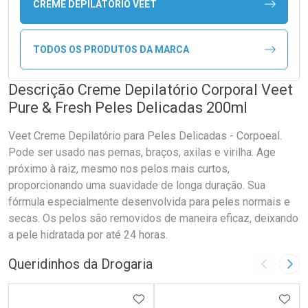
CREME DEPILATORIO VEET
TODOS OS PRODUTOS DA MARCA
Descrição Creme Depilatório Corporal Veet
Pure & Fresh Peles Delicadas 200ml
Veet Creme Depilatório para Peles Delicadas - Corpoeal.
Pode ser usado nas pernas, braços, axilas e virilha. Age
próximo à raiz, mesmo nos pelos mais curtos,
proporcionando uma suavidade de longa duração. Sua
fórmula especialmente desenvolvida para peles normais e
secas. Os pelos são removidos de maneira eficaz, deixando
a pele hidratada por até 24 horas.
Queridinhos da Drogaria
Imagem A
Pró
ADICIONAR AOS FAVORITOS
ADIC