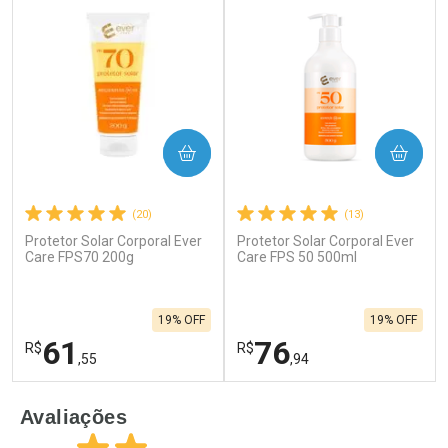
COMPRAR
COMPRAR
(20)
(13)
Protetor Solar Corporal Ever
Protetor Solar Corporal Ever
Care FPS70 200g
Care FPS 50 500ml
19% OFF
19% OFF
61
76
R$
R$
,55
,94
FECHAR
F
FECHAR
F
Avaliações