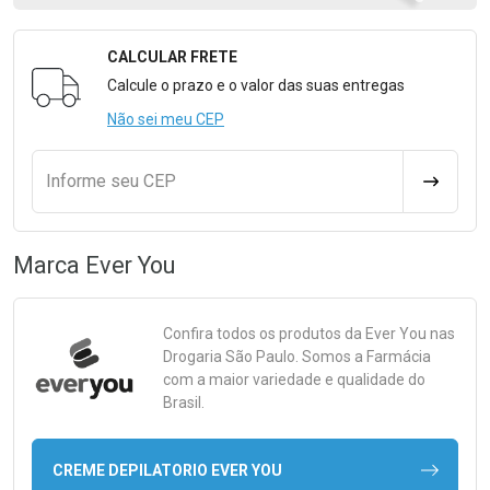
CALCULAR FRETE
Formulário para Calcular o Frete
Calcule o prazo e o valor das suas entregas
Não sei meu CEP
Informe seu CEP
CALCULA
Marca
Ever You
Confira todos os produtos da
Ever You
nas
Drogaria São Paulo. Somos a Farmácia
com a maior variedade e qualidade do
Brasil.
CREME DEPILATORIO EVER YOU