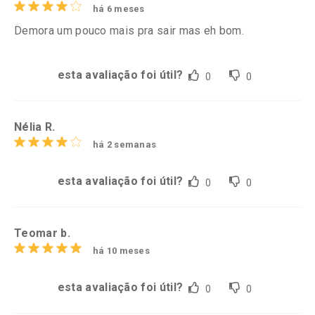
há 6 meses
Demora um pouco mais pra sair mas eh bom.
esta avaliação foi útil?
0
0
Nélia R.
há 2 semanas
esta avaliação foi útil?
0
0
Teomar b.
há 10 meses
esta avaliação foi útil?
0
0