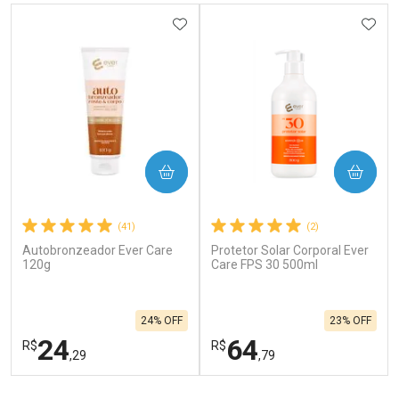
ADICIONAR AOS FAVORITOS
ADIC
COMPRAR
COMPRAR
(41)
(2)
Autobronzeador Ever Care
Protetor Solar Corporal Ever
120g
Care FPS 30 500ml
24% OFF
23% OFF
24
64
R$
R$
,29
,79
FECHAR
F
FECHAR
F