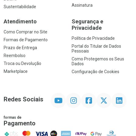
Assinatura
Sustentabilidade
Atendimento
Segurança e
Privacidade
Como Comprar no Site
Política de Privacidade
Formas de Pagamento
Portal do Titular de Dados
Prazo de Entrega
Pessoais
Reembolso
Como Protegemos os Seus
Troca ou Devolução
Dados
Marketplace
Configuração de Cookies
YouTube
Instagram
Facebook
Twitter
Linkedin
Redes Sociais
formas de
Pagamento
PIX
MasterCard
VISA
ELO
AMEX
NuPay
Google Pay
Diners Club