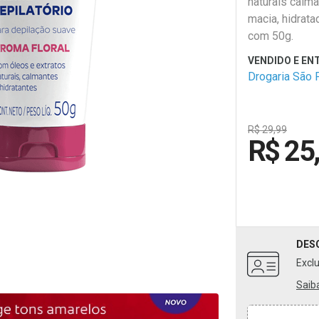
naturais calma
macia, hidrat
com 50g.
Drogaria São 
R$ 29,99
R$ 25
DES
Excl
Saib