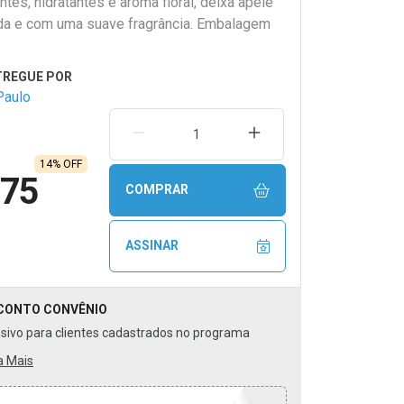
ntes, hidratantes e aroma floral, deixa apele
ada e com uma suave fragrância. Embalagem
Paulo
REMOVER UMA UNIDADE
AUMENTAR UMA UNIDA
14% OFF
,75
COMPRAR
ASSINAR
CONTO
CONVÊNIO
usivo para clientes cadastrados no programa
a Mais