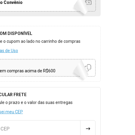
o Convênio
OM DISPONÍVEL
ize o cupom ao lado no carrinho de compras
as de Uso
em compras acima de R$600
CULAR FRETE
o para Calcular o Frete
ule o prazo e o valor das suas entregas
sei meu CEP
u CEP
CALCULAR FRETE