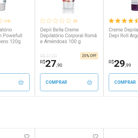
(16)
(0)
tório
Depil Bella Creme
Creme Depilat
n Powefull
Depilatório Corporal Romã
Depi Roll Arg
leno 120g
e Amêndoas 100 g
25% OFF
R$ 37,20
27
29
R$
R$
,90
,99
COMPRAR
COMPRAR
FECHAR
FECHAR
FECHAR
FECHAR
rio
Laboratório
Laborató
os
Por Menos
Por Men
FAVORITOS
ADICIONAR AOS FAVORITOS
ADICIONAR AOS 