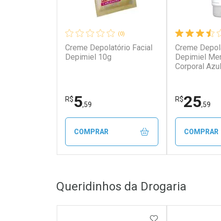
(0)
Creme Depolatório Facial
Creme Depola
Depimiel 10g
Depimiel Me
Corporal Azu
5
25
R$
R$
,59
,59
COMPRAR
COMPRAR
FECHAR
FECHAR
Queridinhos da Drogaria
Laboratório
Laborató
Por Menos
Por Men
ADICIONAR AOS 