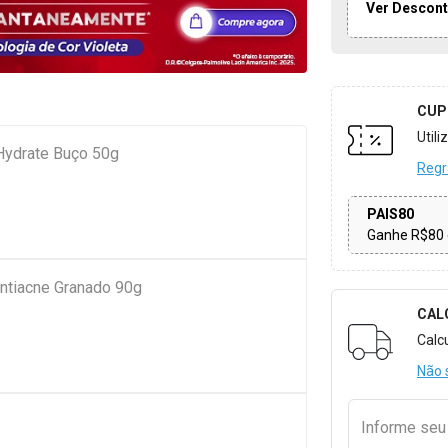
Ver Descont
CUP
Util
 Hydrate Buço 50g
Regr
PAIS80
Ganhe R$80 
ntiacne Granado 90g
CAL
Formulári
Calc
Não 
Informe se