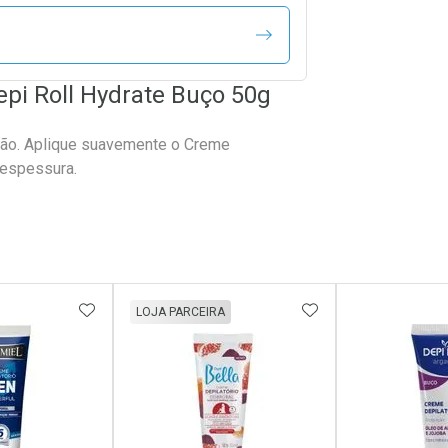
epi Roll Hydrate Buço 50g
ação. Aplique suavemente o Creme
 espessura.
FAVORITOS
ADICIONAR AOS FAVORITOS
ADICIONAR AOS 
LOJA PARCEIRA