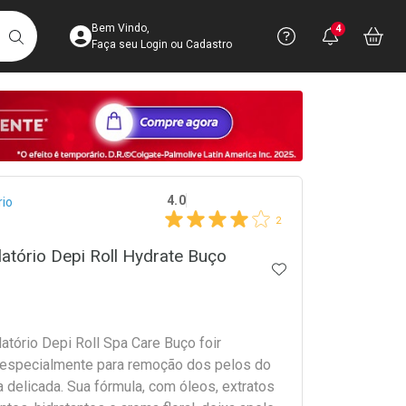
Acesse sua Conta
Precisa de 
Notific
Aces
Bem Vindo,
4
Você po
notifica
Vo
it
BUSCAR
Ver Recursos 
Faça seu Login ou Cadastro
Atendimento ao 
Central de Ajud
crumb
Televendas
4.0
rio
4003-3393
2
atório Depi Roll Hydrate Buço
ADICIONAR AOS 
atório Depi Roll Spa Care Buço foir
especialmente para remoção dos pelos do
 delicada. Sua fórmula, com óleos, extratos