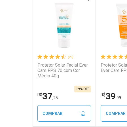
(26)
Protetor Solar Facial Ever
Protetor Sola
Ativar Desconto
Ativar Des
Care FPS 70 com Cor
Ever Care FP
Médio 40g
Comprar sem Desconto
Comprar s
Comprar sem Desconto
Comprar s
Por R$ 5,59/cada
Por R$ 25,5
Por R$ 5,59/cada
Por R$ 25,5
19% OFF
37
39
R$
R$
,25
,99
COMPRAR
COMPRAR