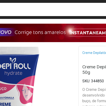
busca
isa?
Bread
Creme Depilató
Creme Depil
50g
344850
O Creme Depil
desenvolvido 
buço, de forma