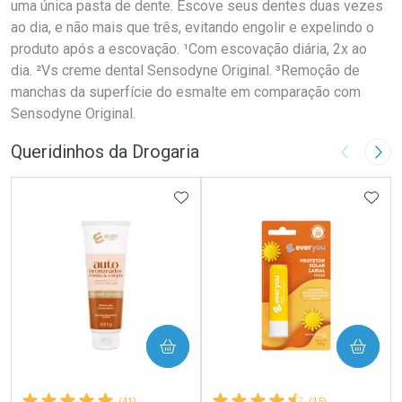
uma única pasta de dente. Escove seus dentes duas vezes
ao dia, e não mais que três, evitando engolir e expelindo o
produto após a escovação. ¹Com escovação diária, 2x ao
dia. ²Vs creme dental Sensodyne Original. ³Remoção de
manchas da superfície do esmalte em comparação com
Sensodyne Original.
Queridinhos da Drogaria
Imagem A
Pró
ADICIONAR AOS FAVORITOS
ADIC
COMPRAR
COMPRAR
(41)
(15)