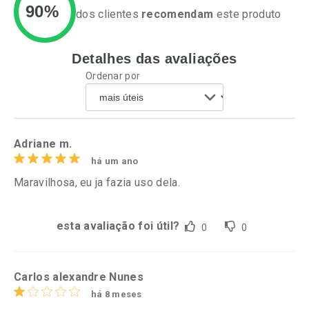
90%
dos clientes
recomendam
este produto
Detalhes das avaliações
Ativar Desconto
Ativar Desconto
Ordenar por
Comprar sem Desconto
Comprar sem Desconto
Por R$ 26,45/cada
Por R$ 29,99/cada
Comprar sem Desconto
Comprar sem Desconto
Por R$ 26,45/cada
Por R$ 29,99/cada
Adriane m.
há um ano
Maravilhosa, eu ja fazia uso dela.
esta avaliação foi útil?
0
0
Carlos alexandre Nunes
há 8 meses