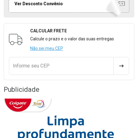
Ver Desconto Convênio
CALCULAR FRETE
Formulário para Calcular o Frete
Calcule o prazo e o valor das suas entregas
Não sei meu CEP
Informe seu CEP
CALCULA
Publicidade