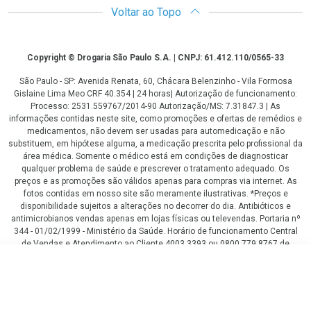
Voltar ao Topo
Copyright
Copyright © Drogaria São Paulo S.A. | CNPJ: 61.412.110/0565-33
São Paulo - SP: Avenida Renata, 60, Chácara Belenzinho - Vila Formosa
Gislaine Lima Meo CRF 40.354 | 24 horas| Autorização de funcionamento:
Processo: 2531.559767/2014-90 Autorização/MS: 7.31847.3 | As
informações contidas neste site, como promoções e ofertas de remédios e
medicamentos, não devem ser usadas para automedicação e não
substituem, em hipótese alguma, a medicação prescrita pelo profissional da
área médica. Somente o médico está em condições de diagnosticar
qualquer problema de saúde e prescrever o tratamento adequado. Os
preços e as promoções são válidos apenas para compras via internet. As
fotos contidas em nosso site são meramente ilustrativas. *Preços e
disponibilidade sujeitos a alterações no decorrer do dia. Antibióticos e
antimicrobianos vendas apenas em lojas físicas ou televendas. Portaria nº
344 - 01/02/1999 - Ministério da Saúde. Horário de funcionamento Central
de Vendas e Atendimento ao Cliente 4003 3393 ou 0800 779 8767 de
domingo a domingo das 08h00 às 20h00.
R$ 21,90
LGPD Aceite os Cookies
COMPRAR
R$ 16,98