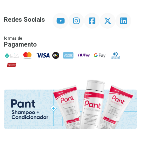
YouTube
Instagram
Facebook
Twitter
Linkedin
Redes Sociais
formas de
Pagamento
PIX
MasterCard
VISA
ELO
AMEX
NuPay
Google Pay
Diners Club
Hipercard
Promoção em Destaque