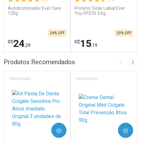
Autobronzeador Ever Care
Protetor Solar Labial Ever
120g
You FPS30 3,6g
24% OFF
20% OFF
24
15
R$
R$
,29
,19
FECHAR
F
FECHAR
F
Produtos Recomendados
Imagem A
Pró
Laboratório
Laboratório
Por Menos
Por Menos
Patrocinado
Patrocinado
COMPRAR
COMPRAR