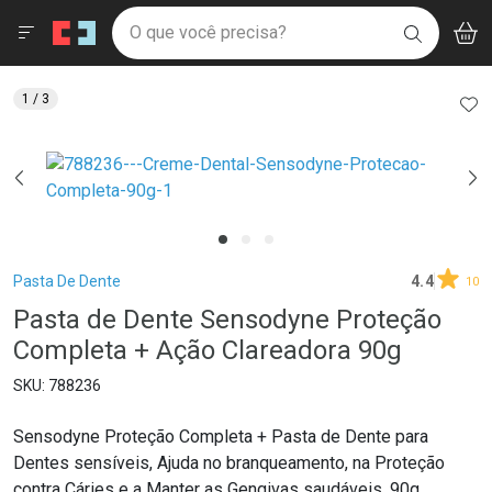
Drogaria São Paulo
Menu
Aces
Ir direto para a home
O que você precisa?
V
i
BUSCAR
Navegue pela página
Ir direto para o conteúdo
Faça a sua busca
Ir direto para a busca
Ir direto para a conta
AD
1
/ 3
Ir direto para a ajuda
Ir direto para a notificações
Ir direto para o carrinho
Ir direto para o menu
Breadcrumb
Pasta De Dente
4.4
10
Pasta de Dente Sensodyne Proteção
Completa + Ação Clareadora 90g
788236
Sensodyne Proteção Completa + Pasta de Dente para
Dentes sensíveis, Ajuda no branqueamento, na Proteção
contra Cáries e a Manter as Gengivas saudáveis, 90g