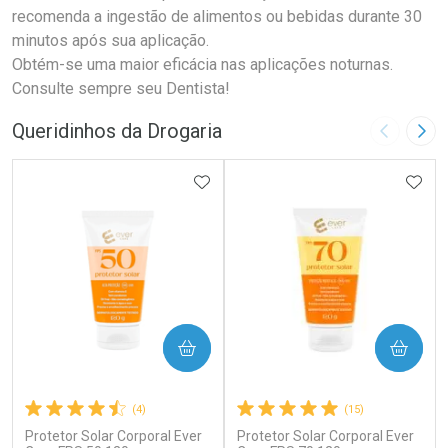
recomenda a ingestão de alimentos ou bebidas durante 30
minutos após sua aplicação.
Obtém-se uma maior eficácia nas aplicações noturnas.
Consulte sempre seu Dentista!
Queridinhos da Drogaria
Imagem A
Pró
ADICIONAR AOS FAVORITOS
ADIC
COMPRAR
COMPRAR
(4)
(15)
Protetor Solar Corporal Ever
Protetor Solar Corporal Ever