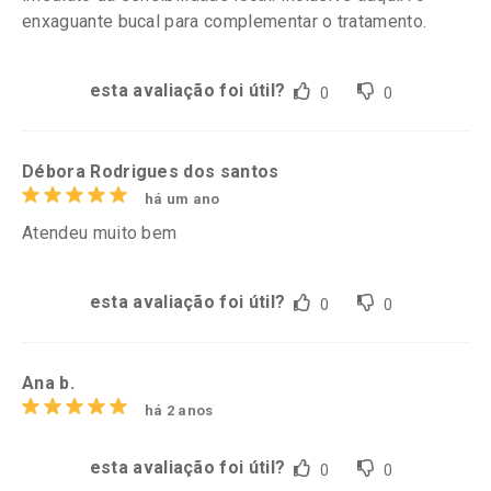
enxaguante bucal para complementar o tratamento.
esta avaliação foi útil?
0
0
Débora Rodrigues dos santos
há um ano
Atendeu muito bem
esta avaliação foi útil?
0
0
Ana b.
há 2 anos
esta avaliação foi útil?
0
0