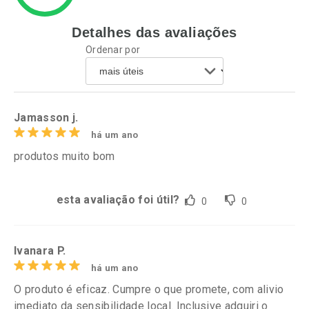
Detalhes das avaliações
Ativar Desconto
Ativar Desconto
Ordenar por
Comprar sem Desconto
Comprar sem Desconto
Por R$ 29,99/cada
Por R$ 37,99/cada
Comprar sem Desconto
Comprar sem Desconto
Por R$ 29,99/cada
Por R$ 37,99/cada
Jamasson j.
há um ano
produtos muito bom
esta avaliação foi útil?
0
0
Ivanara P.
há um ano
O produto é eficaz. Cumpre o que promete, com alivio
imediato da sensibilidade local. Inclusive adquiri o