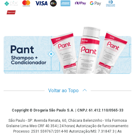
PIX
MasterCard
VISA
ELO
AMEX
NuPay
Google Pay
Diners Club
Hipercard
Promoção em Destaque
Voltar ao Topo
Copyright
Copyright © Drogaria São Paulo S.A. | CNPJ: 61.412.110/0565-33
São Paulo - SP: Avenida Renata, 60, Chácara Belenzinho - Vila Formosa
Gislaine Lima Meo CRF 40.354 | 24 horas| Autorização de funcionamento:
Processo: 2531.559767/2014-90 Autorização/MS: 7.31847.3 | As