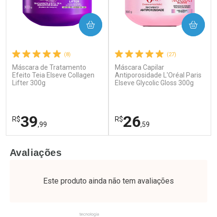
COMPRAR
COMPRAR
(8)
(27)
Máscara de Tratamento
Máscara Capilar
Ativar Desconto
Ativar Desconto
Efeito Teia Elseve Collagen
Antiporosidade L'Oréal Paris
Lifter 300g
Comprar sem Desconto
Elseve Glycolic Gloss 300g
Comprar sem Desconto
Por R$ 60,74/cada
Por R$ 76,94/cada
Comprar sem Desconto
Comprar sem Desconto
Por R$ 60,74/cada
Por R$ 76,94/cada
39
26
R$
R$
,99
,59
FECHAR
F
FECHAR
F
Avaliações
Laboratório
Laboratório
Por Menos
Por Menos
Este produto ainda não tem avaliações