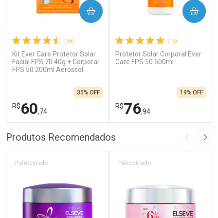
COMPRAR
COMPRAR
(34)
(13)
Kit Ever Care Protetor Solar
Protetor Solar Corporal Ever
Facial FPS 70 40g + Corporal
Care FPS 50 500ml
FPS 50 200ml Aerossol
35% OFF
19% OFF
60
76
R$
R$
,74
,94
FECHAR
F
FECHAR
F
Produtos Recomendados
Imagem A
Pró
Laboratório
Laboratório
Por Menos
Por Menos
Patrocinado
Patrocinado