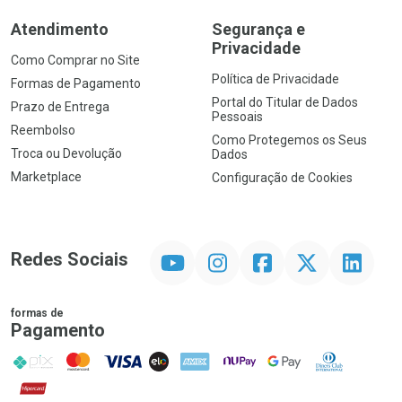
Atendimento
Segurança e
Privacidade
Como Comprar no Site
Política de Privacidade
Formas de Pagamento
Portal do Titular de Dados
Prazo de Entrega
Pessoais
Reembolso
Como Protegemos os Seus
Troca ou Devolução
Dados
Marketplace
Configuração de Cookies
YouTube
Instagram
Facebook
Twitter
Linkedin
Redes Sociais
formas de
Pagamento
PIX
MasterCard
VISA
ELO
AMEX
NuPay
Google Pay
Diners Club
Hipercard