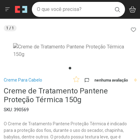
Drogaria São Paulo
Menu
Aces
Ir direto para a home
O que você precisa?
V
i
BUSCAR
Navegue pela página
Ir direto para o conteúdo
Faça a sua busca
Ir direto para a busca
Ir direto para a conta
AD
1
/ 1
Ir direto para a ajuda
Ir direto para a notificações
Ir direto para o carrinho
Ir direto para o menu
Breadcrumb
Creme Para Cabelo
nenhuma avaliação
0
Creme de Tratamento Pantene
Proteção Térmica 150g
390569
O Creme de Tratamento Pantene Proteção Térmica é indicado
para a proteção dos fios, durante o uso do secador, chapinha,
babyliss, dentre outros. O produto possui textura leve, que é